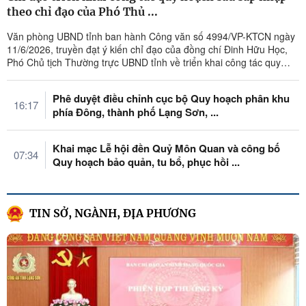
theo chỉ đạo của Phó Thủ ...
Văn phòng UBND tỉnh ban hành Công văn số 4994/VP-KTCN ngày
11/6/2026, truyền đạt ý kiến chỉ đạo của đồng chí Đinh Hữu Học,
Phó Chủ tịch Thường trực UBND tỉnh về triển khai công tác quy
hoạch sau sáp ...
Phê duyệt điều chỉnh cục bộ Quy hoạch phân khu
16:17
phía Đông, thành phố Lạng Sơn, ...
Khai mạc Lễ hội đền Quỷ Môn Quan và công bố
07:34
Quy hoạch bảo quản, tu bổ, phục hồi ...
TIN SỞ, NGÀNH, ĐỊA PHƯƠNG