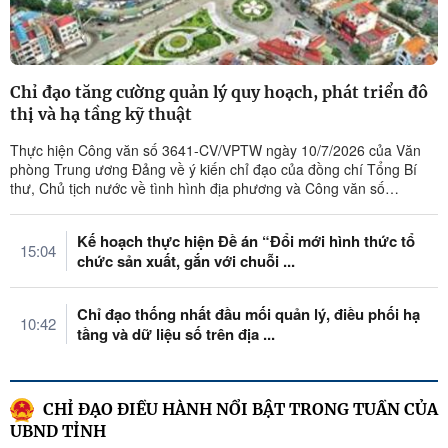
Chỉ đạo tăng cường quản lý quy hoạch, phát triển đô
thị và hạ tầng kỹ thuật
Thực hiện Công văn số 3641-CV/VPTW ngày 10/7/2026 của Văn
phòng Trung ương Đảng về ý kiến chỉ đạo của đồng chí Tổng Bí
thư, Chủ tịch nước về tình hình địa phương và Công văn số
835/TTg-CN ngày ...
Kế hoạch thực hiện Đề án “Đổi mới hình thức tổ
15:04
chức sản xuất, gắn với chuỗi ...
Chỉ đạo thống nhất đầu mối quản lý, điều phối hạ
10:42
tầng và dữ liệu số trên địa ...
CHỈ ĐẠO ĐIỀU HÀNH NỔI BẬT TRONG TUẦN CỦA
UBND TỈNH