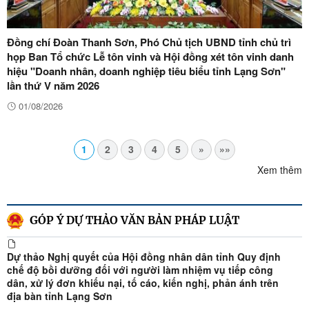
Đồng chí Đoàn Thanh Sơn, Phó Chủ tịch UBND tỉnh chủ trì
họp Ban Tổ chức Lễ tôn vinh và Hội đồng xét tôn vinh danh
hiệu "Doanh nhân, doanh nghiệp tiêu biểu tỉnh Lạng Sơn"
lần thứ V năm 2026
01/08/2026
1
2
3
4
5
»
»»
Xem thêm
GÓP Ý DỰ THẢO VĂN BẢN PHÁP LUẬT
Dự thảo Nghị quyết của Hội đồng nhân dân tỉnh Quy định
chế độ bồi dưỡng đối với người làm nhiệm vụ tiếp công
dân, xử lý đơn khiếu nại, tố cáo, kiến nghị, phản ánh trên
địa bàn tỉnh Lạng Sơn