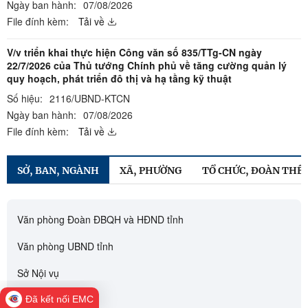
Ngày ban hành:
07/08/2026
File đính kèm:
Tải về
V/v triển khai thực hiện Công văn số 835/TTg-CN ngày
22/7/2026 của Thủ tướng Chính phủ về tăng cường quản lý
quy hoạch, phát triển đô thị và hạ tầng kỹ thuật
Số hiệu:
2116/UBND-KTCN
Ngày ban hành:
07/08/2026
File đính kèm:
Tải về
SỞ, BAN, NGÀNH
XÃ, PHƯỜNG
TỔ CHỨC, ĐOÀN THỂ
Văn phòng Đoàn ĐBQH và HĐND tỉnh
Văn phòng UBND tỉnh
Sở Nội vụ
Sở Ngoại vụ
Đã kết nối EMC