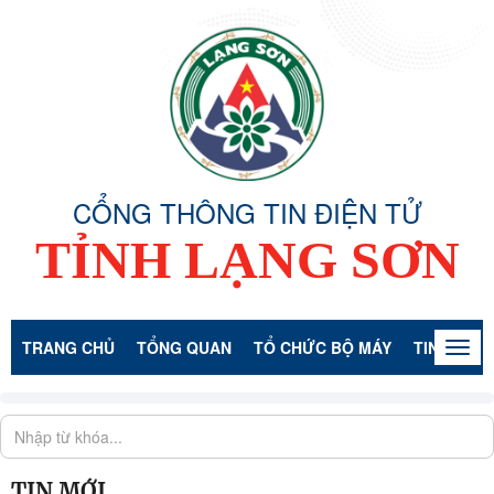
CỔNG THÔNG TIN ĐIỆN TỬ
TỈNH LẠNG SƠN
TRANG CHỦ
TỔNG QUAN
TỔ CHỨC BỘ MÁY
TIN TỨC -
Togg
navig
TIN MỚI