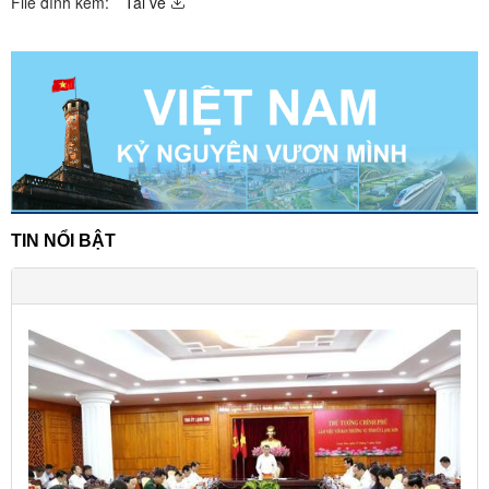
File đính kèm:
Tải về
TIN NỔI BẬT