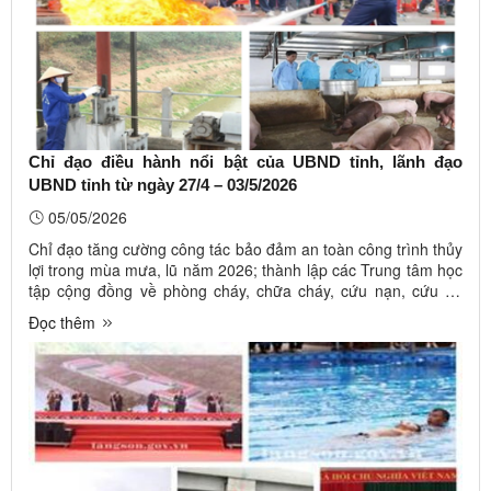
Chỉ đạo điều hành nổi bật của UBND tỉnh, lãnh đạo
UBND tỉnh từ ngày 27/4 – 03/5/2026
05/05/2026
Chỉ đạo tăng cường công tác bảo đảm an toàn công trình thủy
lợi trong mùa mưa, lũ năm 2026; thành lập các Trung tâm học
tập cộng đồng về phòng cháy, chữa cháy, cứu nạn, cứu hộ
lồng ghép với các Trung tâm học tập cộng đồng; triển khai các
Đọc thêm
biện pháp ngăn chặn vi rút Lở mồm long móng serotype SAT1
xâm ...