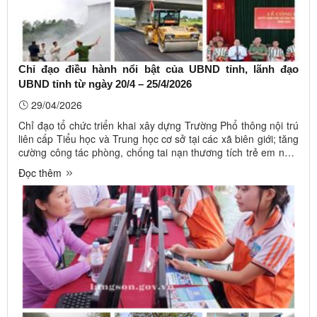
Chỉ đạo điều hành nổi bật của UBND tỉnh, lãnh đạo
UBND tỉnh từ ngày 20/4 – 25/4/2026
29/04/2026
Chỉ đạo tổ chức triển khai xây dựng Trường Phổ thông nội trú
liên cấp Tiểu học và Trung học cơ sở tại các xã biên giới; tăng
cường công tác phòng, chống tai nạn thương tích trẻ em năm
2026 trên địa bàn tỉnh; tăng cường công tác phòng cháy, chữa
Đọc thêm
cháy, cứu nạn và cứu hộ trong điều kiện thời tiết nắng ...