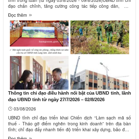
tỉnh trong tuần (từ ngày 03/8/2026 - 09/8/2026)UBND tỉnh chỉ
đạo chấn chỉnh, tăng cường công tác tiếp công dân, giải
quyết khiếu nại, tố cáo; Chỉ đạo thống nhất đầu mối quản lý,
Đọc thêm
điều phối hạ tầng và dữ liệu số trên địa bàn tỉnh; Kế hoạch
thực ...
Thông tin chỉ đạo điều hành nổi bật của UBND tỉnh, lãnh
đạo UBND tỉnh từ ngày 27/7/2026 – 02/8/2026
03/08/2026
UBND tỉnh chỉ đạo triển khai Chiến dịch “Làm sạch mã số
thuế - Tháo gỡ điểm nghẽn trong kinh doanh” trên địa bàn
tỉnh; chỉ đạo đẩy nhanh tiến độ triển khai xây dựng, bảo đảm
chất lượng các dự án xây dựng Trường Phổ thông nội trú liên
Đọc thêm