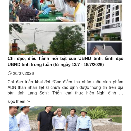
Chỉ đạo, điều hành nổi bật của UBND tỉnh, lãnh đạo
UBND tỉnh trong tuần (từ ngày 13/7 - 18/7/2026)
20/07/2026
Chỉ đạo triển khai đợt “Cao điểm thu nhận mẫu sinh phẩm
ADN thân nhân liệt sĩ chưa xác định được thông tin trên địa
bàn tỉnh Lạng Sơn”; Triển khai thực hiện Nghị định số
164/2026/NĐ-CP về kiểm soát tài sản, thu nhập của người có
Đọc thêm
chức vụ, quyền hạn trong cơ quan, tổ chức, đơn vị; tăng
cường công tác ...