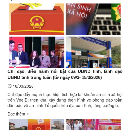
thiện, nghiệm thu; tăng cường quản lý hành lang an toàn
đường ...
Chỉ đạo, điều hành nổi bật của UBND tỉnh, lãnh đạo
UBND tỉnh trong tuần (từ ngày 09/3- 15/3/2026)
18/03/2026
Chỉ đạo đẩy mạnh thực hiện tích hợp tài khoản an sinh xã hội
trên VneID; triển khai xây dựng điển hình về phong trào toàn
dân bảo vệ an ninh Tổ quốc trên địa bàn tỉnh; tăng cường bảo
đảm an toàn khi ứng dụng công nghệ thông tin trong công tác
Đọc thêm
kiểm phiếu bầu cử; thực hiện Chỉ thị số 02/CT-TTg ngày ...