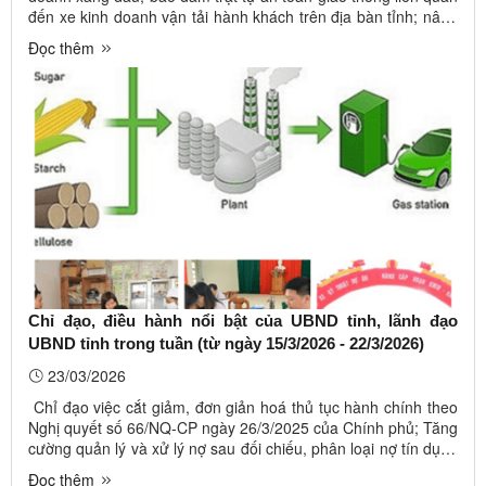
đến xe kinh doanh vận tải hành khách trên địa bàn tỉnh; nâng
cao hiệu quả công tác đấu tranh, phòng ngừa tội phạm xuất,
Đọc thêm
nhập cảnh trái phép trên địa bàn tỉnh… là những thông tin chỉ
...
Chỉ đạo, điều hành nổi bật của UBND tỉnh, lãnh đạo
UBND tỉnh trong tuần (từ ngày 15/3/2026 - 22/3/2026)
23/03/2026
Chỉ đạo việc cắt giảm, đơn giản hoá thủ tục hành chính theo
Nghị quyết số 66/NQ-CP ngày 26/3/2025 của Chính phủ; Tăng
cường quản lý và xử lý nợ sau đối chiếu, phân loại nợ tín dụng
chính sách; Chủ tịch UBND tỉnh chỉ đạo khẩn trương hoàn
Đọc thêm