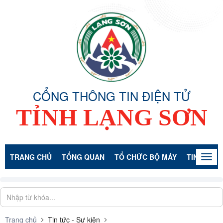
CỔNG THÔNG TIN ĐIỆN TỬ
TỈNH LẠNG SƠN
TRANG CHỦ
TỔNG QUAN
TỔ CHỨC BỘ MÁY
TIN TỨC -
Togg
navig
Trang chủ
Tin tức - Sự kiện