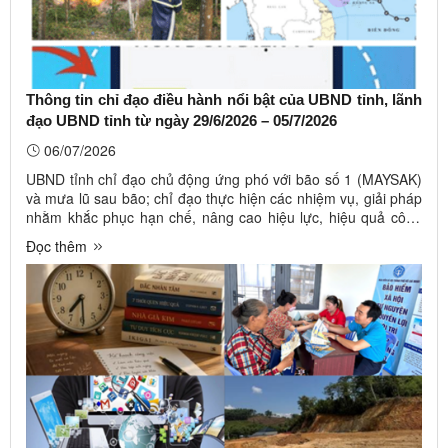
Thông tin chỉ đạo điều hành nổi bật của UBND tỉnh, lãnh
đạo UBND tỉnh từ ngày 29/6/2026 – 05/7/2026
06/07/2026
UBND tỉnh chỉ đạo chủ động ứng phó với bão số 1 (MAYSAK)
và mưa lũ sau bão; chỉ đạo thực hiện các nhiệm vụ, giải pháp
nhằm khắc phục hạn chế, nâng cao hiệu lực, hiệu quả công
tác quản lý nhà nước về bảo vệ môi trường; chỉ đạo tăng
Đọc thêm
cường công tác quản lý thuế đối với hộ, cá nhân kinh doanh
sau khi ...