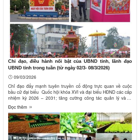
Chỉ đạo, điều hành nổi bật của UBND tỉnh, lãnh đạo
UBND tỉnh trong tuần (từ ngày 02/3- 08/3/2026)
09/03/2026
Chỉ đạo đẩy mạnh tuyên truyền cổ động trực quan về cuộc
bầu cử đại biểu Quốc hội khóa XVI và đại biểu HĐND các cấp
nhiệm kỳ 2026 – 2031; tăng cường công tác quản lý và tổ
chức các lễ hội Xuân Bính Ngọ năm 2026; bảo đảm an toàn
Đọc thêm
thực phẩm trong kinh doanh thức ăn đường phố… là những
thông tin chỉ ...