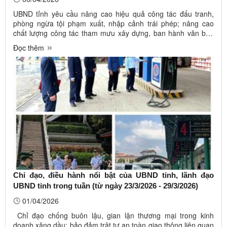
UBND tỉnh yêu cầu nâng cao hiệu quả công tác đấu tranh,
phòng ngừa tội phạm xuất, nhập cảnh trái phép; nâng cao
chất lượng công tác tham mưu xây dựng, ban hành văn bản
quy phạm pháp luật; chỉ đạo bảo đảm trật tự an toàn giao
Đọc thêm
thông liên quan đến xe kinh doanh vận tải hành khách; chỉ
đạo thực hiện ...
Chỉ đạo, điều hành nổi bật của UBND tỉnh, lãnh đạo
UBND tỉnh trong tuần (từ ngày 23/3/2026 - 29/3/2026)
01/04/2026
Chỉ đạo chống buôn lậu, gian lận thương mại trong kinh
doanh xăng dầu; bảo đảm trật tự an toàn giao thông liên quan