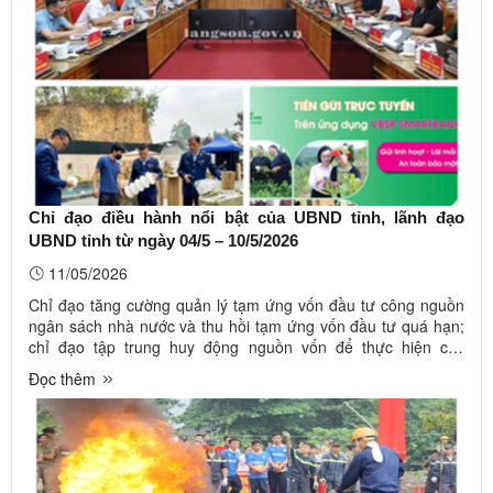
Chỉ đạo điều hành nổi bật của UBND tỉnh, lãnh đạo
UBND tỉnh từ ngày 04/5 – 10/5/2026
11/05/2026
Chỉ đạo tăng cường quản lý tạm ứng vốn đầu tư công nguồn
ngân sách nhà nước và thu hồi tạm ứng vốn đầu tư quá hạn;
chỉ đạo tập trung huy động nguồn vốn để thực hiện các
chương trình tín dụng chính sách; triển khai thực hiện Công
Đọc thêm
điện số 38/CĐ-TTg ngày 05/5/2026 của Thủ tướng Chính phủ
về việc tập ...