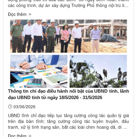
các công trình, dự án xây dựng Trường Phổ thông nội trú liên
cấp Tiểu học và Trung học cơ sở tại các xã biên giới trên địa
Đọc thêm
bàn tỉnh Lạng Sơn giai đoạn I”; triển khai thực hiện Nghị ...
Thông tin chỉ đạo điều hành nổi bật của UBND tỉnh, lãnh
đạo UBND tỉnh từ ngày 18/5/2026 - 31/5/2026
03/06/2026
UBND tỉnh chỉ đạo tiếp tục tăng cường công tác quản lý giá
trên địa bàn tỉnh; tăng cường công tác tuyên truyền, đấu
tranh, xử lý tình trạng săn, bắt các loài chim hoang dã, di cư;
tiếp tục thực hiện phân cấp, uỷ quyền trong triển khai mô hình
Đọc thêm