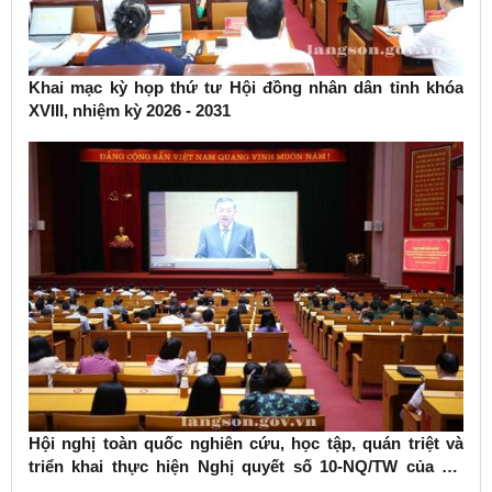
Khai mạc kỳ họp thứ tư Hội đồng nhân dân tỉnh khóa
XVIII, nhiệm kỳ 2026 - 2031
Hội nghị toàn quốc nghiên cứu, học tập, quán triệt và
triển khai thực hiện Nghị quyết số 10-NQ/TW của Bộ
Chính trị về phát triển kinh tế có vốn đầu tư nước ngoài