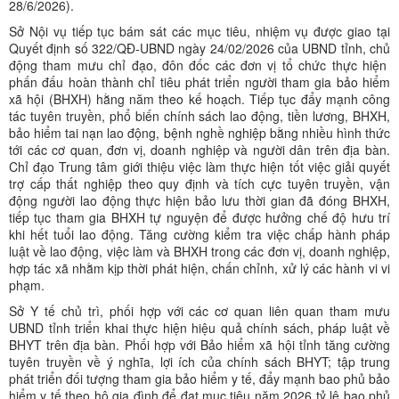
28/6/2026).
Sở Nội vụ tiếp tục bám sát các mục tiêu, nhiệm vụ được giao tại
Quyết định số 322/QĐ-UBND ngày 24/02/2026 của UBND tỉnh, chủ
động tham mưu chỉ đạo, đôn đốc các đơn vị tổ chức thực hiện
phấn đấu hoàn thành chỉ tiêu phát triển người tham gia bảo hiểm
xã hội (BHXH) hằng năm theo kế hoạch. Tiếp tục đẩy mạnh công
tác tuyên truyền, phổ biến chính sách lao động, tiền lương, BHXH,
bảo hiểm tai nạn lao động, bệnh nghề nghiệp bằng nhiều hình thức
tới các cơ quan, đơn vị, doanh nghiệp và người dân trên địa bàn.
Chỉ đạo Trung tâm giới thiệu việc làm thực hiện tốt việc giải quyết
trợ cấp thất nghiệp theo quy định và tích cực tuyên truyền, vận
động người lao động thực hiện bảo lưu thời gian đã đóng BHXH,
tiếp tục tham gia BHXH tự nguyện để được hưởng chế độ hưu trí
khi hết tuổi lao động. Tăng cường kiểm tra việc chấp hành pháp
luật về lao động, việc làm và BHXH trong các đơn vị, doanh nghiệp,
hợp tác xã nhằm kịp thời phát hiện, chấn chỉnh, xử lý các hành vi vi
phạm.
Sở Y tế chủ trì, phối hợp với các cơ quan liên quan tham mưu
UBND tỉnh triển khai thực hiện hiệu quả chính sách, pháp luật về
BHYT trên địa bàn. Phối hợp với Bảo hiểm xã hội tỉnh tăng cường
tuyên truyền về ý nghĩa, lợi ích của chính sách BHYT; tập trung
phát triển đối tượng tham gia bảo hiểm y tế, đẩy mạnh bao phủ bảo
hiểm y tế theo hộ gia đình để đạt mục tiêu năm 2026 tỷ lệ bao phủ