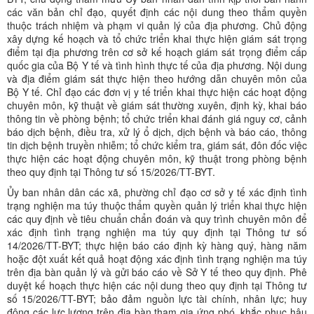
các văn bản chỉ đạo, quyết định các nội dung theo thẩm quyền
thuộc trách nhiệm và phạm vi quản lý của địa phương. Chủ động
xây dựng kế hoạch và tổ chức triển khai thực hiện giám sát trọng
điểm tại địa phương trên cơ sở kế hoạch giám sát trọng điểm cấp
quốc gia của Bộ Y tế và tình hình thực tế của địa phương. Nội dung
và địa điểm giám sát thực hiện theo hướng dẫn chuyên môn của
Bộ Y tế. Chỉ đạo các đơn vị y tế triển khai thực hiện các hoạt động
chuyên môn, kỹ thuật về giám sát thường xuyên, định kỳ, khai báo
thông tin về phòng bệnh; tổ chức triển khai đánh giá nguy cơ, cảnh
báo dịch bệnh, điều tra, xử lý ổ dịch, dịch bệnh và báo cáo, thông
tin dịch bệnh truyền nhiễm; tổ chức kiểm tra, giám sát, đôn đốc việc
thực hiện các hoạt động chuyên môn, kỹ thuật trong phòng bệnh
theo quy định tại Thông tư số 15/2026/TT-BYT.
Ủy ban nhân dân các xã, phường chỉ đạo cơ sở y tế xác định tình
trạng nghiện ma túy thuộc thẩm quyền quản lý triển khai thực hiện
các quy định về tiêu chuẩn chẩn đoán và quy trình chuyên môn để
xác định tình trạng nghiện ma túy quy định tại Thông tư số
14/2026/TT-BYT; thực hiện báo cáo định kỳ hàng quý, hàng năm
hoặc đột xuất kết quả hoạt động xác định tình trạng nghiện ma túy
trên địa bàn quản lý và gửi báo cáo về Sở Y tế theo quy định. Phê
duyệt kế hoạch thực hiện các nội dung theo quy định tại Thông tư
số 15/2026/TT-BYT; bảo đảm nguồn lực tài chính, nhân lực; huy
động các lực lượng trên địa bàn tham gia ứng phó, khắc phục hậu