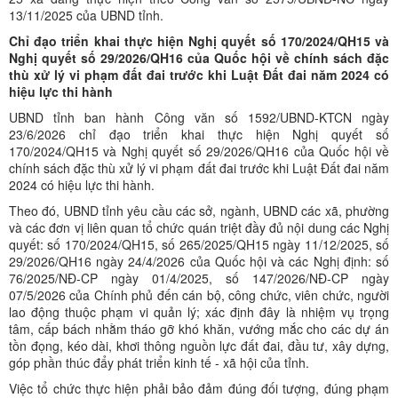
13/11/2025 của UBND tỉnh.
Chỉ đạo triển khai thực hiện Nghị quyết số 170/2024/QH15 và
Nghị quyết số 29/2026/QH16 của Quốc hội về chính sách đặc
thù xử lý vi phạm đất đai trước khi Luật Đất đai năm 2024 có
hiệu lực thi hành
UBND tỉnh ban hành Công văn số 1592/UBND-KTCN ngày
23/6/2026 chỉ đạo triển khai thực hiện Nghị quyết số
170/2024/QH15 và Nghị quyết số 29/2026/QH16 của Quốc hội về
chính sách đặc thù xử lý vi phạm đất đai trước khi Luật Đất đai năm
2024 có hiệu lực thi hành.
Theo đó, UBND tỉnh yêu cầu các sở, ngành, UBND các xã, phường
và các đơn vị liên quan tổ chức quán triệt đầy đủ nội dung các Nghị
quyết: số 170/2024/QH15, số 265/2025/QH15 ngày 11/12/2025, số
29/2026/QH16 ngày 24/4/2026 của Quốc hội và các Nghị định: số
76/2025/NĐ-CP ngày 01/4/2025, số 147/2026/NĐ-CP ngày
07/5/2026 của Chính phủ đến cán bộ, công chức, viên chức, người
lao động thuộc phạm vi quản lý; xác định đây là nhiệm vụ trọng
tâm, cấp bách nhằm tháo gỡ khó khăn, vướng mắc cho các dự án
tồn đọng, kéo dài, khơi thông nguồn lực đất đai, đầu tư, xây dựng,
góp phần thúc đẩy phát triển kinh tế - xã hội của tỉnh.
Việc tổ chức thực hiện phải bảo đảm đúng đối tượng, đúng phạm