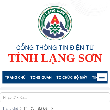
CỔNG THÔNG TIN ĐIỆN TỬ
TỈNH LẠNG SƠN
TRANG CHỦ
TỔNG QUAN
TỔ CHỨC BỘ MÁY
TIN TỨC -
Togg
navig
Trang chủ
Tin tức - Sự kiện