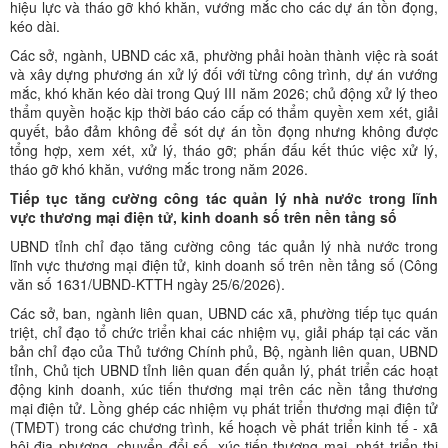
hiệu lực và tháo gỡ khó khăn, vướng mắc cho các dự án tồn đọng,
kéo dài.
Các sở, ngành, UBND các xã, phường phải hoàn thành việc rà soát
và xây dựng phương án xử lý đối với từng công trình, dự án vướng
mắc, khó khăn kéo dài trong Quý III năm 2026; chủ động xử lý theo
thẩm quyền hoặc kịp thời báo cáo cấp có thẩm quyền xem xét, giải
quyết, bảo đảm không để sót dự án tồn đọng nhưng không được
tổng hợp, xem xét, xử lý, tháo gỡ; phấn đấu kết thúc việc xử lý,
tháo gỡ khó khăn, vướng mắc trong năm 2026.
Tiếp tục tăng cường công tác quản lý nhà nước trong lĩnh
vực thương mại điện tử, kinh doanh số trên nền tảng số
UBND tỉnh chỉ đạo tăng cường công tác quản lý nhà nước trong
lĩnh vực thương mại điện tử, kinh doanh số trên nền tảng số (Công
văn số 1631/UBND-KTTH ngày 25/6/2026).
Các sở, ban, ngành liên quan, UBND các xã, phường tiếp tục quán
triệt, chỉ đạo tổ chức triển khai các nhiệm vụ, giải pháp tại các văn
bản chỉ đạo của Thủ tướng Chính phủ, Bộ, ngành liên quan, UBND
tỉnh, Chủ tịch UBND tỉnh liên quan đến quản lý, phát triển các hoạt
động kinh doanh, xúc tiến thương mại trên các nền tảng thương
mại điện tử. Lồng ghép các nhiệm vụ phát triển thương mại điện tử
(TMĐT) trong các chương trình, kế hoạch về phát triển kinh tế - xã
hội địa phương, chuyển đổi số, xúc tiến thương mại, phát triển thị