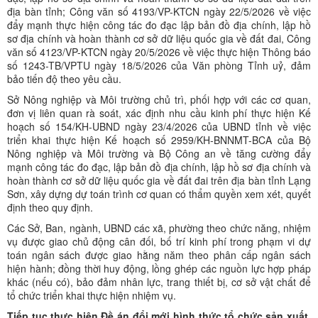
địa bàn tỉnh; Công văn số 4193/VP-KTCN ngày 22/5/2026 về việc
đẩy mạnh thực hiện công tác đo đạc lập bản đồ địa chính, lập hồ
sơ địa chính và hoàn thành cơ sở dữ liệu quốc gia về đất đai, Công
văn số 4123/VP-KTCN ngày 20/5/2026 về việc thực hiện Thông báo
số 1243-TB/VPTU ngày 18/5/2026 của Văn phòng Tỉnh uỷ, đảm
bảo tiến độ theo yêu cầu.
Sở Nông nghiệp và Môi trường chủ trì, phối hợp với các cơ quan,
đơn vị liên quan rà soát, xác định nhu cầu kinh phí thực hiện Kế
hoạch số 154/KH-UBND ngày 23/4/2026 của UBND tỉnh về việc
triển khai thực hiện Kế hoạch số 2959/KH-BNNMT-BCA của Bộ
Nông nghiệp và Môi trường và Bộ Công an về tăng cường đẩy
mạnh công tác đo đạc, lập bản đồ địa chính, lập hồ sơ địa chính và
hoàn thành cơ sở dữ liệu quốc gia về đất đai trên địa bàn tỉnh Lạng
Sơn, xây dựng dự toán trình cơ quan có thẩm quyền xem xét, quyết
định theo quy định.
Các Sở, Ban, ngành, UBND các xã, phường theo chức năng, nhiệm
vụ được giao chủ động cân đối, bố trí kinh phí trong phạm vi dự
toán ngân sách được giao hằng năm theo phân cấp ngân sách
hiện hành; đồng thời huy động, lồng ghép các nguồn lực hợp pháp
khác (nếu có), bảo đảm nhân lực, trang thiết bị, cơ sở vật chất để
tổ chức triển khai thực hiện nhiệm vụ.
Tiếp tục thực hiện Đề án đổi mới hình thức tổ chức sản xuất,