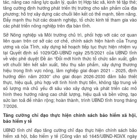
tác, nâng cao năng lực quản lý, quản trị Hợp tác xã, kinh tế tập thể;
tăng cường định hướng phát triển thị trường cho sản phẩm của địa
phương; hỗ trợ xây dựng các chuỗi liên kết có thế mạnh, tiềm năng.
Đẩy mạnh thu hút các doanh nghiệp, tổ chức kinh tế tham gia vào
các phát triển nông nghiệp trên địa bàn tỉnh.
Sở Nông nghiệp và Môi trường chủ trì, phối hợp với các cơ quan
liên quan trên cơ sở các cơ chế, chính sách hiện hành của Trung
ương và của Tỉnh, xây dựng kế hoạch tiếp tục thực hiện nhiệm vụ
tại Quyết định số 1029/QĐ-UBND ngày 25/5/2021 của UBND tỉnh
về việc phê duyệt Đề án “Đổi mới hình thức tổ chức sản xuất, gắn
với chuỗi liên kết sản xuất, tiêu thụ sản phẩm, xây dựng thương
hiệu trong lĩnh vực nông, lâm nghiệp giai đoạn 2021 - 2025, định
hướng đến năm 2030” cho giai đoạn 2026-2030 đảm bảo thiết
thực, hiệu quả, phù hợp với tình hình thực tiễn, không tập trung về
số lượng mà chủ yếu đi sâu vào xây dựng và phát triển các mô
hình theo hướng nâng cao chất lượng, hiệu quả và bền vững, tạo
sức lan toả để nhân rộng; hoàn thành, trình UBND tỉnh trong tháng
7/2026.
Tăng cường chỉ đạo thực hiện chính sách bảo hiểm xã hội,
bảo hiểm y tế
UBND tỉnh chỉ đạo tăng cường chỉ đạo thực hiện chính sách bảo
hiểm xã hội, bảo hiểm y tế (Công văn số 1645/UBND-KGVX ngày