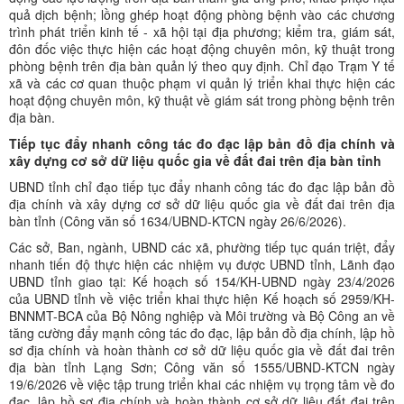
quả dịch bệnh; lồng ghép hoạt động phòng bệnh vào các chương
trình phát triển kinh tế - xã hội tại địa phương; kiểm tra, giám sát,
đôn đốc việc thực hiện các hoạt động chuyên môn, kỹ thuật trong
phòng bệnh trên địa bàn quản lý theo quy định. Chỉ đạo Trạm Y tế
xã và các cơ quan thuộc phạm vi quản lý triển khai thực hiện các
hoạt động chuyên môn, kỹ thuật về giám sát trong phòng bệnh trên
địa bàn.
Tiếp tục đẩy nhanh công tác đo đạc lập bản đồ địa chính và
xây dựng cơ sở dữ liệu quốc gia về đất đai trên địa bàn tỉnh
UBND tỉnh chỉ đạo tiếp tục đẩy nhanh công tác đo đạc lập bản đồ
địa chính và xây dựng cơ sở dữ liệu quốc gia về đất đai trên địa
bàn tỉnh (Công văn số 1634/UBND-KTCN ngày 26/6/2026).
Các sở, Ban, ngành, UBND các xã, phường tiếp tục quán triệt, đẩy
nhanh tiến độ thực hiện các nhiệm vụ được UBND tỉnh, Lãnh đạo
UBND tỉnh giao tại: Kế hoạch số 154/KH-UBND ngày 23/4/2026
của UBND tỉnh về việc triển khai thực hiện Kế hoạch số 2959/KH-
BNNMT-BCA của Bộ Nông nghiệp và Môi trường và Bộ Công an về
tăng cường đẩy mạnh công tác đo đạc, lập bản đồ địa chính, lập hồ
sơ địa chính và hoàn thành cơ sở dữ liệu quốc gia về đất đai trên
địa bàn tỉnh Lạng Sơn; Công văn số 1555/UBND-KTCN ngày
19/6/2026 về việc tập trung triển khai các nhiệm vụ trọng tâm về đo
đạc, lập hồ sơ địa chính và hoàn thành cơ sở dữ liệu đất đai trên