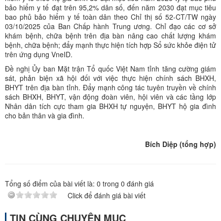
bảo hiểm y tế đạt trên 95,2% dân số, đến năm 2030 đạt mục tiêu
bao phủ bảo hiểm y tế toàn dân theo Chỉ thị số 52-CT/TW ngày
03/10/2025 của Ban Chấp hành Trung ương. Chỉ đạo các cơ sở
khám bệnh, chữa bệnh trên địa bàn nâng cao chất lượng khám
bệnh, chữa bệnh; đẩy mạnh thực hiện tích hợp Sổ sức khỏe điện tử
trên ứng dụng VneID.
Đề nghị Ủy ban Mặt trận Tổ quốc Việt Nam tỉnh tăng cường giám
sát, phản biện xã hội đối với việc thực hiện chính sách BHXH,
BHYT trên địa bàn tỉnh. Đẩy mạnh công tác tuyên truyền về chính
sách BHXH, BHYT, vận động đoàn viên, hội viên và các tầng lớp
Nhân dân tích cực tham gia BHXH tự nguyện, BHYT hộ gia đình
cho bản thân và gia đình.
Bích Diệp (tổng hợp)
Tổng số điểm của bài viết là:
0
trong
0
đánh giá
Click để đánh giá bài viết
TIN CÙNG CHUYÊN MỤC