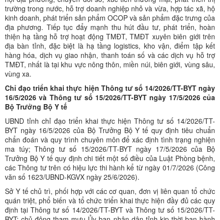
trường trong nước, hỗ trợ doanh nghiệp nhỏ và vừa, hợp tác xã, hộ
kinh doanh, phát triển sản phẩm OCOP và sản phẩm đặc trưng của
địa phương. Tiếp tục đẩy mạnh thu hút đầu tư, phát triển, hoàn
thiện hạ tầng hỗ trợ hoạt động TMĐT, TMĐT xuyên biên giới trên
địa bàn tỉnh, đặc biệt là hạ tầng logistics, kho vận, điểm tập kết
hàng hóa, dịch vụ giao nhận, thanh toán số và các dịch vụ hỗ trợ
TMĐT, nhất là tại khu vực nông thôn, miền núi, biên giới, vùng sâu,
vùng xa.
Chỉ đạo triển khai thực hiện Thông tư số 14/2026/TT-BYT ngày
16/5/2026 và Thông tư số 15/2026/TT-BYT ngày 17/5/2026 của
Bộ Trưởng Bộ Y tế
UBND tỉnh chỉ đạo triển khai thực hiện Thông tư số 14/2026/TT-
BYT ngày 16/5/2026 của Bộ Trưởng Bộ Y tế quy định tiêu chuẩn
chẩn đoán và quy trình chuyên môn để xác định tình trạng nghiện
ma túy; Thông tư số 15/2026/TT-BYT ngày 17/5/2026 của Bộ
Trưởng Bộ Y tế quy định chi tiết một số điều của Luật Phòng bệnh,
các Thông tư trên có hiệu lực thi hành kể từ ngày 01/7/2026 (Công
văn số 1623/UBND-KGVX ngày 25/6/2026).
Sở Y tế chủ trì, phối hợp với các cơ quan, đơn vị liên quan tổ chức
quán triệt, phổ biến và tổ chức triển khai thực hiện đầy đủ các quy
định tại Thông tư số 14/2026/TT-BYT và Thông tư số 15/2026/TT-
BYT; chủ động tham mưu Ủy ban nhân dân tỉnh kịp thời ban hành