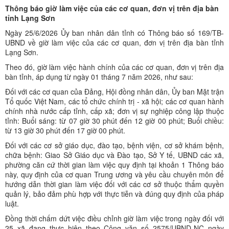
Thông báo giờ làm việc của các cơ quan, đơn vị trên địa bàn
tỉnh Lạng Sơn
Ngày 25/6/2026 Ủy ban nhân dân tỉnh có Thông báo số 169/TB-
UBND về giờ làm việc của các cơ quan, đơn vị trên địa bàn tỉnh
Lạng Sơn.
Theo đó, giờ làm việc hành chính của các cơ quan, đơn vị trên địa
bàn tỉnh, áp dụng từ ngày 01 tháng 7 năm 2026, như sau:
Đối với các cơ quan của Đảng, Hội đồng nhân dân, Ủy ban Mặt trận
Tổ quốc Việt Nam, các tổ chức chính trị - xã hội; các cơ quan hành
chính nhà nước cấp tỉnh, cấp xã; đơn vị sự nghiệp công lập thuộc
tỉnh: Buổi sáng: từ 07 giờ 30 phút đến 12 giờ 00 phút; Buổi chiều:
từ 13 giờ 30 phút đến 17 giờ 00 phút.
Đối với các cơ sở giáo dục, đào tạo, bệnh viện, cơ sở khám bệnh,
chữa bệnh: Giao Sở Giáo dục và Đào tạo, Sở Y tế, UBND các xã,
phường căn cứ thời gian làm việc quy định tại khoản 1 Thông báo
này, quy định của cơ quan Trung ương và yêu cầu chuyên môn để
hướng dẫn thời gian làm việc đối với các cơ sở thuộc thẩm quyền
quản lý, bảo đảm phù hợp với thực tiễn và đúng quy định của pháp
luật.
Đồng thời chấm dứt việc điều chỉnh giờ làm việc trong ngày đối với
25 xã đang thực hiện theo Công văn số 2575/UBND-NC ngày