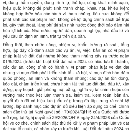
vi, đúng thẩm quyền, đúng trình tự, thủ tục, công khai, minh bạch,
hiệu quả; không để phát sinh tranh chấp, khiếu nại, khiếu kiện;
không hợp thức hóa các hành vi tham nhũng, tiêu cực, không để
phát sinh các sai phạm mới, không để lợi dụng chính sách để trục
lợi, gây thất thoát, lãng phí tài sản nhà nước; đồng thời bảo đảm hài
hòa lợi ích của Nhà nước, người dân, doanh nghiệp, nhà đầu tư và
yêu cầu ổn định an ninh, trật tự trên địa bàn.
Đồng thời, theo chức năng, nhiệm vụ khẩn trương rà soát, tổng
hợp, lập đầy đủ danh sách các vụ án, vụ việc, bản án có vi phạm
pháp luật về đất đai nhưng không tham nhũng xảy ra trước ngày
01/8/2024 (trước khi Luật Đất đai năm 2024 có hiệu lực thi hành);
các dự án, công trình có hành vi vi phạm pháp luật về đất đai
nhưng vì mục đích phát triển kinh tế - xã hội, vì mục đích bảo đảm
quốc phòng, an ninh và không tham nhũng; các dự án tồn đọng,
kéo dài, chậm triển khai, chưa hoàn tất thủ tục đất đai, đầu tư, xây
dựng, quy hoạch, giải phóng mặt bằng, nghĩa vụ tài chính hoặc còn
vướng mắc theo kết luận thanh tra, kiểm tra, kiểm toán, bản án,
quyết định đã có hiệu lực (nếu có); trong đó tập trung rà soát kỹ
lưỡng, lập danh mục các dự án đủ điều kiện áp dụng cơ chế, chính
sách đặc thù tại Nghị quyết số 170/2024/QH15 của Quốc hội được
mở rộng tại Nghị quyết số 29/2026/QH16 ngày 24/4/2026 của Quốc
hội về cơ chế, chính sách đặc thù để xử lý vi phạm pháp luật về đất
đai của tổ chức, cá nhân xảy ra trước khi Luật Đất đai năm 2024 có