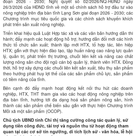
đoạn 2026 - 2030; Nghị quyết số 02/2026/NQ-HĐND ngày
26/3/2026 của HĐND tỉnh về một số chính sách hỗ trợ đầu tư vào
nông nghiệp trên địa bàn tỉnh Lạng Sơn giai đoạn 2026 - 2030; các
Chương trình mục tiêu quốc gia và các chính sách khuyến khích
phát triển sản xuất nông nghiệp.
Triển khai hiệu quả Luật Hợp tác xã và các văn bản hướng dẫn thi
hành; đẩy mạnh các hoạt động hỗ trợ, hướng dẫn đổi mới các hình
thức tổ chức sản xuất; thành lập mới HTX, tổ hợp tác, liên hiệp
HTX; gắn với thực hiện đào tạo, tập huấn nâng cao năng lực quản
lý, quản trị, phát triển thị trường, chuỗi liên kết và nâng cao chất
lượng nông sản cho đội ngũ cán bộ quản lý, thành viên HTX. Đồng
thời, hỗ trợ xây dựng các chuỗi liên kết sản xuất, tiêu thụ sản phẩm
theo hướng phát huy lợi thế của các sản phẩm chủ lực, sản phẩm
có tiềm năng của tỉnh.
Bên cạnh đó đẩy mạnh hoạt động kết nối thu hút các doanh
nghiệp, HTX, THT tham gia vào các hoạt động nông nghiệp trên
địa bàn tỉnh, hướng tới đa dạng hoá sản phẩm nông sản, hình
thành các sản phẩm chế biến sâu gắn với thực hiện Chương trình
Mỗi xã một sản phẩm (OCOP).
Chủ tịch UBND tỉnh Chỉ thị tăng cường công tác quản lý, sử
dụng tiền công đức, tài trợ và nguồn thu từ hoạt động tham
quan tại các cơ sở tín ngưỡng, di tích lịch sử - văn hóa, lễ hội