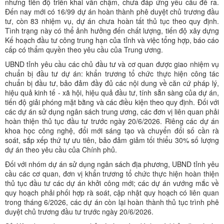
nhưng tiến độ triển khai vẫn chậm, chưa đáp ứng yêu cầu đề ra.
Đến nay mới có 16/99 dự án hoàn thành phê duyệt chủ trương đầu
tư, còn 83 nhiệm vụ, dự án chưa hoàn tất thủ tục theo quy định.
Tình trạng này có thể ảnh hưởng đến chất lượng, tiến độ xây dựng
Kế hoạch đầu tư công trung hạn của tỉnh và việc tổng hợp, báo cáo
cấp có thẩm quyền theo yêu cầu của Trung ương.
UBND tỉnh yêu cầu các chủ đầu tư và cơ quan được giao nhiệm vụ
chuẩn bị đầu tư dự án: khẩn trương tổ chức thực hiện công tác
chuẩn bị đầu tư, bảo đảm đầy đủ các nội dung về căn cứ pháp lý,
hiệu quả kinh tế - xã hội, hiệu quả đầu tư, tính sẵn sàng của dự án,
tiến độ giải phóng mặt bằng và các điều kiện theo quy định. Đối với
các dự án sử dụng ngân sách trung ương, các đơn vị liên quan phải
hoàn thiện thủ tục đầu tư trước ngày 20/6/2026. Riêng các dự án
khoa học công nghệ, đổi mới sáng tạo và chuyển đổi số cần rà
soát, sắp xếp thứ tự ưu tiên, bảo đảm giảm tối thiểu 30% số lượng
dự án theo yêu cầu của Chính phủ.
Đối với nhóm dự án sử dụng ngân sách địa phương, UBND tỉnh yêu
cầu các cơ quan, đơn vị khẩn trương tổ chức thực hiện hoàn thiện
thủ tục đầu tư các dự án khởi công mới; các dự án vướng mắc về
quy hoạch phải phối hợp rà soát, cập nhật quy hoạch có liên quan
trong tháng 6/2026, các dự án còn lại hoàn thành thủ tục trình phê
duyệt chủ trương đầu tư trước ngày 20/6/2026.