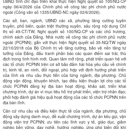
UBND tỉnh chỉ đạo triển khai thực hiện Nghị quyết số 100/NQ-CP
ngày 06/4/2026 của Chính phủ về công tác phi chính phủ nước
ngoài (Công văn số 1335/UBND-NC ngày 02/6/2026).
Các sở, ban, ngành, UBND các xã, phường tăng cường tuyên
truyền, phổ biến, quán triệt thường xuyên, sâu rộng nội dung Chỉ
thị số 49-CT/TW, Nghị quyết số 100/NQ-CP và các chủ trương,
chính sách của Đảng, Nhà nước về công tác phi chính phủ nước
ngoài (PCPNN); gắn với thực hiện Nghị quyết số 35-NQ/TW ngày
22/10/2018 của Bộ Chính trị về tăng cường, bảo vệ nền tảng tư
tưởng của Đảng, đấu tranh phản bác các quan điểm sai trái, thù
địch trong tình hình mới. Quan tâm mở rộng, phát triển quan hệ với
các tổ chức PCPNN trên cơ sở bảo đảm hài hòa yêu cầu về chính
trị, kinh tế, an ninh, đối ngoại, phù hợp với định hướng phát triển
của tỉnh và nhu cầu thực tiễn của từng ngành, địa phương. Chủ
động vận động, khuyến khích, tạo điều kiện thuận lợi cho các tổ
chức PCPNN đăng ký địa bàn hoạt động, khảo sát, triển khai
chương trình, dự án vì mục tiêu hỗ trợ phát triển, viện trợ nhân đạo;
phối hợp đánh giá hiệu quả hoạt động của các tổ chức PCPNN trên
địa bàn tỉnh.
Căn cứ nhu cầu và điều kiện thực tế của ngành, địa phương, chủ
động xây dựng danh mục, đề xuất chương trình, dự án kêu gọi, vận
động viện trợ PCPNN; ưu tiên các lĩnh vực y tế, giáo dục, giảm
nghèo bền vững, dạy nghề, hướng nghiệp, ứng phó biến đổi khí