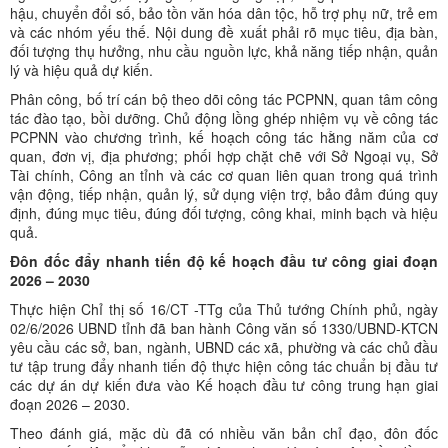
hậu, chuyển đổi số, bảo tồn văn hóa dân tộc, hỗ trợ phụ nữ, trẻ em
và các nhóm yếu thế. Nội dung đề xuất phải rõ mục tiêu, địa bàn,
đối tượng thụ hưởng, nhu cầu nguồn lực, khả năng tiếp nhận, quản
lý và hiệu quả dự kiến.
Phân công, bố trí cán bộ theo dõi công tác PCPNN, quan tâm công
tác đào tạo, bồi dưỡng. Chủ động lồng ghép nhiệm vụ về công tác
PCPNN vào chương trình, kế hoạch công tác hằng năm của cơ
quan, đơn vị, địa phương; phối hợp chặt chẽ với Sở Ngoại vụ, Sở
Tài chính, Công an tỉnh và các cơ quan liên quan trong quá trình
vận động, tiếp nhận, quản lý, sử dụng viện trợ, bảo đảm đúng quy
định, đúng mục tiêu, đúng đối tượng, công khai, minh bạch và hiệu
quả.
Đôn đốc đẩy nhanh tiến độ kế hoạch đầu tư công giai đoạn
2026 – 2030
Thực hiện Chỉ thị số 16/CT -TTg của Thủ tướng Chính phủ, ngày
02/6/2026 UBND tỉnh đã ban hành Công văn số 1330/UBND-KTCN
yêu cầu các sở, ban, ngành, UBND các xã, phường và các chủ đầu
tư tập trung đẩy nhanh tiến độ thực hiện công tác chuẩn bị đầu tư
các dự án dự kiến đưa vào Kế hoạch đầu tư công trung hạn giai
đoạn 2026 – 2030.
Theo đánh giá, mặc dù đã có nhiều văn bản chỉ đạo, đôn đốc