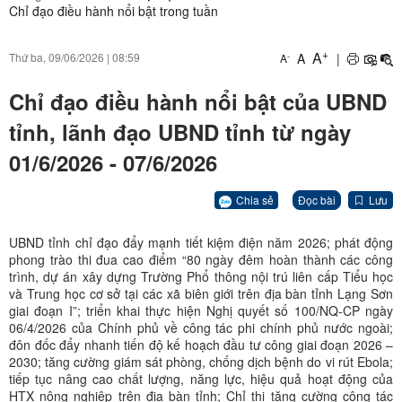
Chỉ đạo điều hành nổi bật trong tuần
+
A
A
|
Thứ ba, 09/06/2026
|
08:59
-
A
Chỉ đạo điều hành nổi bật của UBND
tỉnh, lãnh đạo UBND tỉnh từ ngày
01/6/2026 - 07/6/2026
Chia sẻ
Đọc bài
Lưu
UBND tỉnh chỉ đạo đẩy mạnh tiết kiệm điện năm 2026; phát động
phong trào thi đua cao điểm “80 ngày đêm hoàn thành các công
trình, dự án xây dựng Trường Phổ thông nội trú liên cấp Tiểu học
và Trung học cơ sở tại các xã biên giới trên địa bàn tỉnh Lạng Sơn
giai đoạn I”; triển khai thực hiện Nghị quyết số 100/NQ-CP ngày
06/4/2026 của Chính phủ về công tác phi chính phủ nước ngoài;
đôn đốc đẩy nhanh tiến độ kế hoạch đầu tư công giai đoạn 2026 –
2030; tăng cường giám sát phòng, chống dịch bệnh do vi rút Ebola;
tiếp tục nâng cao chất lượng, năng lực, hiệu quả hoạt động của
HTX nông nghiệp trên địa bàn tỉnh; Chỉ thị tăng cường công tác