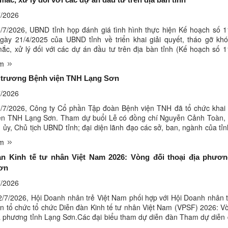
/2026
/7/2026, UBND tỉnh họp đánh giá tình hình thực hiện Kế hoạch số 
ày 21/4/2025 của UBND tỉnh về triển khai giải quyết, tháo gỡ khó
ắc, xử lý đối với các dự án đầu tư trên địa bàn tỉnh (Kế hoạch số 
Đồng chí Nguyễn Cảnh Toàn, Phó Bí thư Tỉnh uỷ, Chủ tịch ...
êm
i trương Bệnh viện TNH Lạng Sơn
/2026
/7/2026, Công ty Cổ phần Tập đoàn Bệnh viện TNH đã tổ chức khai 
ện TNH Lạng Sơn. Tham dự buổi Lễ có đồng chí Nguyễn Cảnh Toàn, 
 ủy, Chủ tịch UBND tỉnh; đại diện lãnh đạo các sở, ban, ngành của tỉn
 ngũ các y, bác sĩ của Bệnh viện. Các đại biểu tham ...
êm
àn Kinh tế tư nhân Việt Nam 2026: Vòng đối thoại địa phươn
ơn
/2026
2/7/2026, Hội Doanh nhân trẻ Việt Nam phối hợp với Hội Doanh nhân t
n tổ chức tổ chức Diễn đàn Kinh tế tư nhân Việt Nam (VPSF) 2026: V
ịa phương tỉnh Lạng Sơn.Các đại biểu tham dự diễn đàn Tham dự diễn
ung ương có đồng chí Hoàng Bình Quân, nguyên Uỷ ...