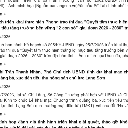
kinh doanh” trên địa bàn tỉnh (Công văn số 2002/UBND-KTT
26). Ảnh minh họa (Nguồn baolangson.vn)Yêu cầu Sở Tài chính phối 
uan có liên quan để xác minh, xử lý đối với trường hợp có ...
êm
h triển khai thực hiện Phong trào thi đua “Quyết tâm thực hiện
 tiêu tăng trưởng bền vững “2 con số” giai đoạn 2026 - 2030” tr
h
/2026
nh ban hành Kế hoạch số 295/KH-UBND ngày 25/7/2026 triển khai th
ào thi đua “Quyết tâm thực hiện thắng lợi mục tiêu tăng trưởng bền 
 giai đoạn 2026 - 2030” trên địa bàn tỉnh. Ảnh minh họaTheo đó, p
ăng trưởng tổng sản phẩm trên địa bàn tỉnh bình ...
êm
hí Trần Thanh Nhàn, Phó Chủ tịch UBND tỉnh dự khai mạc 
uảng bá, xúc tiến tiêu thụ nông sản chủ lực Lạng Sơn
/2026
/7/2026, tại xã Chi Lăng, Sở Công Thương phối hợp với UBND xã Ch
ai Kinh tổ chức Lễ khai mạc Chương trình quảng bá, xúc tiến tiêu t
 lực tỉnh Lạng Sơn qua thương mại điện tử (TMĐT) với chủ đề “Na 
 Sơn - Lan tỏa giá trị, thương hiệu vươn xa”. Các đại ...
êm
nh họp đánh giá tình hình triển khai giải quyết, tháo gỡ khó
ắc, xử lý đối với các dự án đầu tư trên địa bàn tỉnh