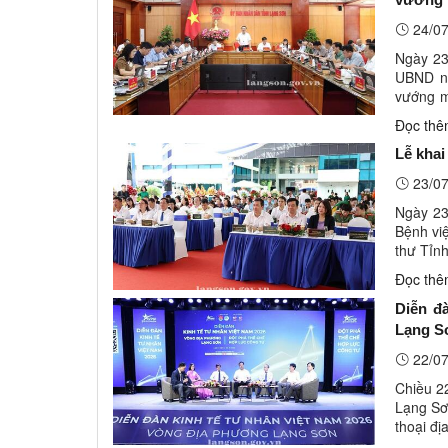
24/07
Ngày 23
UBND ng
vướng m
UBND). 
Đọc th
Lễ kha
23/07
Ngày 23
Bệnh vi
thư Tỉnh
đạo, đội
Đọc th
Diễn đ
Lạng S
22/07
Chiều 2
Lạng Sơ
thoại đ
phía tr