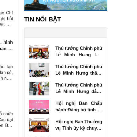
an Chỉ
ghị bồi
TIN NỔI BẬT
26. Hội
, hình
Thủ tướng Chính phủ
ản trị
Lê Minh Hưng làm
việc với Ban Thường
ào tạo
Thủ tướng Chính phủ
vụ Tỉnh ủy Lạng Sơn
dân số,
Lê Minh Hưng thăm,
ỉnh năm
tặng quà thương
Thủ tướng Chính phủ
binh tại Lạng Sơn
Lê Minh Hưng dâng
hương tưởng niệm
Hội nghị Ban Chấp
các Anh hùng liệt sĩ
hành Đảng bộ tỉnh kỳ
tại Lạng Sơn
tổ chức
chuyên đề
Các đại
Hội nghị Ban Thường
ên Ban
vụ Tỉnh ủy kỳ chuyên
đề