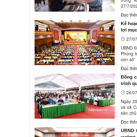
trong 
27/7/20
các cơ q
Đọc th
Kế hoạc
lợi mục
bàn tỉn
27/07
UBND tỉ
Phong tr
con số”
tốc độ t
Đọc th
Đồng c
trình q
26/07
Ngày 25
và xã C
sản chủ
sản Lạng
Đọc th
UBND tỉ
vướng m