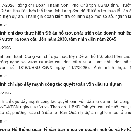
/7/2026, đồng chí Đoàn Thanh Sơn, Phó Chủ tịch UBND tỉnh, Trưở
Dự án Khu liên hợp thể thao tỉnh Lạng Sơn đã đi kiểm tra thực tế tiến đ
c hiện dự án. Tham gia đoàn kiểm tra có lãnh đạo một số sở, ngành l
n Chỉ đạo Dự án và UBND phường Đông Kinh. Đồng ...
êm
nh chỉ đạo thực hiện Đề án hỗ trợ, phát triển các doanh nghiệ
 vươn ra toàn cầu đến năm 2030, tầm nhìn đến năm 2045
/2026
nh ban hành Công văn chỉ đạo thực hiện Đề án hỗ trợ, phát triển cá
công nghệ số vươn ra toàn cầu đến năm 2030, tầm nhìn đến nă
văn số 1816/UBND-KGVX ngày 11/7/2026). Ảnh minh họa. 
Theo đó, yêu cầu Sở Khoa học và Công nghệ chủ trì, phối hợp với các 
êm
nh chỉ đạo đẩy mạnh công tác quyết toán vốn đầu tư dự án
/2026
nh chỉ đạo đẩy mạnh công tác quyết toán vốn đầu tư dự án, tại Công
ND-KTCN ngày 09/7/2026.Theo đó, UBND tỉnh yêu cầu các sở, ban, 
c xã, phường; các chủ đầu tư, Ban Quản lý dự án nghiêm túc tổ chứ
c hiện Nghị định số 193/2026/NĐ-CP ngày 01/6/2026 của ...
êm
rương Hệ thống quản lý văn bản phục vụ doanh nghiệp và ký k