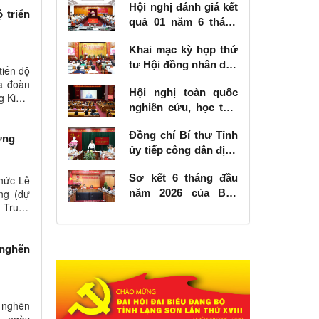
Hội nghị đánh giá kết
 triển
quả 01 năm 6 tháng
thực hiện Nghị quyết
Khai mạc kỳ họp thứ
số 57-NQ/TW
tư Hội đồng nhân dân
tiến độ
tỉnh khóa XVIII, nhiệm
a đoàn
Hội nghị toàn quốc
kỳ 2026 - 2031
g Kinh;
nghiên cứu, học tập,
quán triệt và triển
Đồng chí Bí thư Tỉnh
khai thực hiện Nghị
ơng
ủy tiếp công dân định
quyết số 10-NQ/TW
kỳ tháng 6 năm 2026
của Bộ Chính trị về
Sơ kết 6 tháng đầu
chức Lễ
phát triển kinh tế có
năm 2026 của Ban
ng (dự
vốn đầu tư nước
n Trung
Chỉ đạo Nhà nước
ngoài
các công trình, dự án
quan trọng quốc gia,
 nghẽn
trọng điểm ngành
giao thông vận tải
m nghẽn