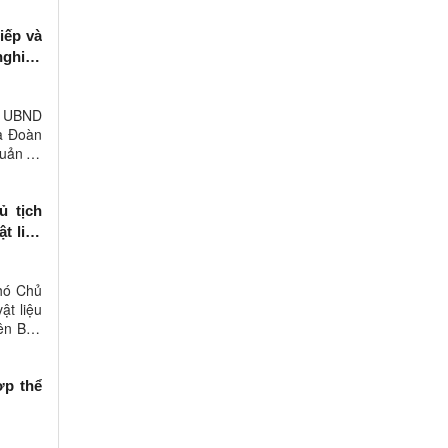
iếp và
nghiệp
h UBND
và Đoàn
ản trị
ủ tịch
t liệu
hó Chủ
ật liệu
iên Ban
ợp thể