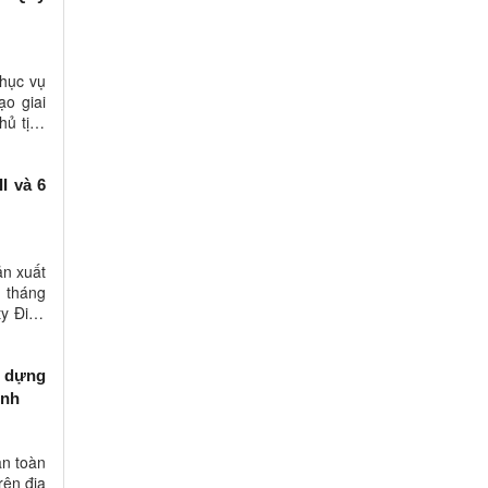
hục vụ
ạo giai
hủ tịch
I và 6
ản xuất
6 tháng
ty Điện
y dựng
ỉnh
an toàn
rên địa