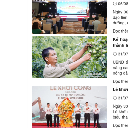
06/08
Ngày 06
đạo liê
dưỡng, 
nghị đượ
Đọc th
Kế hoạ
thành 
hợp tác
31/07
UBND tỉ
nâng ca
nông dân
2026. Ản
Đọc th
Lễ khởi
31/07
Ngày 30
Lễ khởi
biểu th
Chấp hà
Đọc th