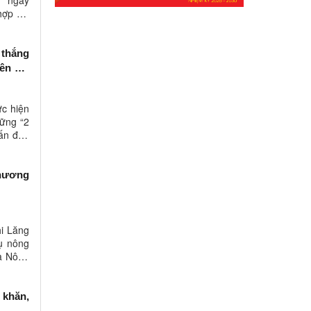
H ngày
hợp với
 thắng
ên địa
ực hiện
vững “2
hấn đấu
chương
i Lăng
hụ nông
và Nông
 khăn,