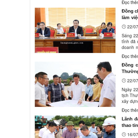
Đọc th
Đồng ch
làm vi
Trung 
22/07
Sáng 22
tỉnh đã
doanh n
(HĐQT) T
Đọc th
Đồng c
Thường 
xây dự
22/07
Ngày 22
tịch Thư
xây dựn
Thường 
Đọc th
Lãnh đ
thao tỉ
16/07