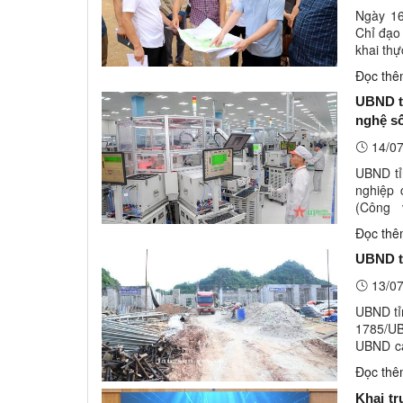
Ngày 16
Chỉ đạo 
khai thự
viên Ba
Đọc th
UBND tỉ
nghệ số
14/07
UBND tỉ
nghiệp 
(Công 
qdnd.vn 
Đọc th
UBND tỉ
13/07
UBND tỉ
1785/UB
UBND cá
khai thự
Đọc th
Khai t