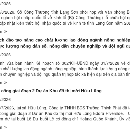
/2026
/8/2026, Sở Công Thương tỉnh Lạng Sơn phối hợp với Văn phòng B
n ngành hội nhập quốc tế về kinh tế (Bộ Công Thương) tổ chức hội n
cập nhật kiến thức hội nhập quốc tế về kinh tế tỉnh Lạng Sơn năm 20
c tổ chức theo hình thức trực tiếp kết hợp trực ...
êm
ch đào tạo nâng cao chất lượng lao động ngành nông nghiệp
lực lượng nông dân số, nông dân chuyên nghiệp và đội ngũ qu
 xã hiện đại trên địa bàn tỉnh năm 2026
/2026
nh vừa ban hành Kế hoạch số 302/KH-UBND ngày 31/7/2026 về đ
o chất lượng lao động ngành nông nghiệp, hình thành lực lượng nông 
 chuyên nghiệp và đội ngũ quản trị hợp tác xã hiện đại trên địa bàn t
h minh họa (Nguồn https://baolangson.vn/) Trong năm ...
êm
 công giai đoạn 2 Dự án Khu đô thị mới Hữu Lũng
/2026
/7/2026, tại xã Hữu Lũng, Công ty TNHH BĐS Trường Thịnh Phát đã 
 công giai đoạn 2 Dự án Khu đô thị mới Hữu Lũng Edora Riverside. 
am dự tại buổi Lễ Dự buổi Lễ có đồng chí Hoàng Quốc Khánh, Ủy vi
nh Trung ương Đảng, Bí thư Tỉnh ủy; đồng chí Vũ Hoàng ...
êm