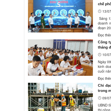
chế phố
13/07
Sáng 13
doanh n
đoạn 20
HĐND tỉ
Đọc th
Công ty
tháng 
10/07
Ngày 09/
kinh do
cuối nă
lực Lạng
Đọc th
Chỉ đạ
trong m
09/07
UBND tỉ
thi côn