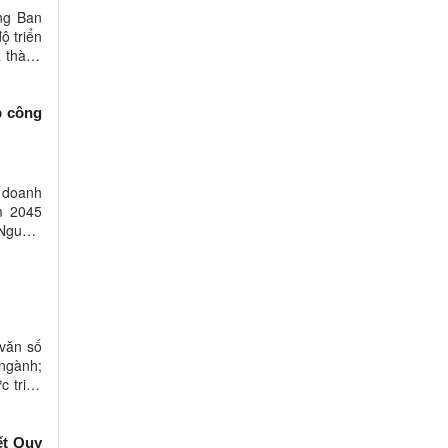
ng Ban
ộ triển
à thành
p công
c doanh
m 2045
Nguồn:
cơ ...
 văn số
ngành;
c triển
ết Quy