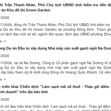
hí Trần Thanh Nhàn, Phó Chủ tịch UBND tỉnh kiểm tra tiến độ
 án Khu đô thị Green Garden
/2026
/7/2026, đồng chí Trần Thanh Nhàn, Phó Chủ tịch UBND tỉnh kiểm tra 
hai Dự án Khu đô thị Green Garden tại phường Đông Kinh. Tham gi
a có lãnh đạo một số sở, ngành liên quan; lãnh đạo UBND phường Đôn
 nhà đầu tư, doanh nghiệp thực hiện dự án. Nhà đầu ...
êm
ông Dự án Đầu tư xây dựng Nhà máy sản xuất gạch ngói Na Dư
/2026
/7/2026, tại xã Na Dương, Công ty Cổ phần gạch ngói Na Dương tổ 
ông Dự án Đầu tư xây dựng nhà máy sản xuất gạch ngói Na Dươ
c đại biểu tham dự lễ khởi công Đồng chí Hoàng Quốc Khánh, Uỷ viê
ng, Bí thư Tỉnh uỷ; Đồng chí Nguyễn Cảnh Toàn, Phó Bí thư ...
êm
o triển khai Chiến dịch “Làm sạch mã số thuế - Tháo gỡ điểm
inh doanh” trên địa bàn tỉnh
/2026
nh chỉ đạo triển khai Chiến dịch “Làm sạch mã số thuế - Tháo gỡ điể