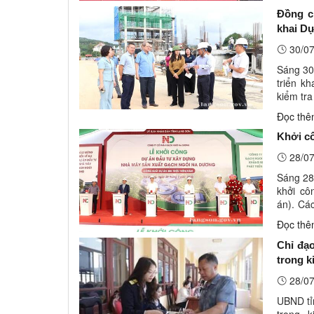
Đồng c
khai Dự
30/07
Sáng 30
triển k
kiểm tr
đại diện
Đọc th
Khởi c
28/07
Sáng 28
khởi c
án). Cá
ương Đả
Đọc th
Chỉ đạ
trong k
28/07
UBND tỉ