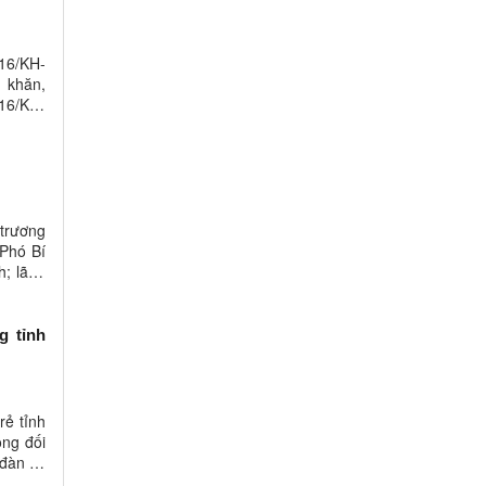
116/KH-
 khăn,
116/KH-
trương
Phó Bí
h; lãnh
g tỉnh
rẻ tỉnh
òng đối
 đàn về