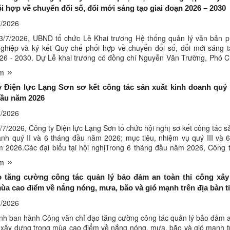
i hợp về chuyển đổi số, đổi mới sáng tạo giai đoạn 2026 – 2030
/2026
/7/2026, UBND tổ chức Lễ Khai trương Hệ thống quản lý văn bản p
ghiệp và ký kết Quy chế phối hợp về chuyển đổi số, đổi mới sáng t
26 - 2030. Dự Lễ khai trương có đồng chí Nguyễn Văn Trường, Phó C
nh; đồng chí Đoàn Thanh Sơn, Phó Chủ tịch UBND tỉnh; ...
êm
 Điện lực Lạng Sơn sơ kết công tác sản xuất kinh doanh quý I
đầu năm 2026
/2026
7/2026, Công ty Điện lực Lạng Sơn tổ chức hội nghị sơ kết công tác s
anh quý II và 6 tháng đầu năm 2026; mục tiêu, nhiệm vụ quý III và 
m 2026.Các đại biểu tại hội nghịTrong 6 tháng đầu năm 2026, Công 
 Sơn đã cơ bản hoàn thành các chỉ tiêu sản ...
êm
o tăng cường công tác quản lý bảo đảm an toàn thi công xâ
ùa cao điểm về nắng nóng, mưa, bão và gió mạnh trên địa bàn t
/2026
nh ban hành Công văn chỉ đạo tăng cường công tác quản lý bảo đảm 
g xây dựng trong mùa cao điểm về nắng nóng, mưa, bão và gió mạnh t