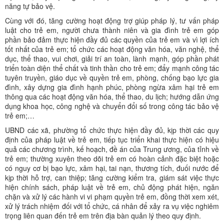
năng tự bảo vệ.
Cùng với đó, tăng cường hoạt động trợ giúp pháp lý, tư vấn pháp
luật cho trẻ em, người chưa thành niên và gia đình trẻ em góp
phần bảo đảm thực hiện đầy đủ các quyền của trẻ em và vì lợi ích
tốt nhất của trẻ em; tổ chức các hoạt động văn hóa, văn nghệ, thể
dục, thể thao, vui chơi, giải trí an toàn, lành mạnh, góp phần phát
triển toàn diện thể chất và tinh thần cho trẻ em; đẩy mạnh công tác
tuyên truyền, giáo dục về quyền trẻ em, phòng, chống bạo lực gia
đình, xây dựng gia đình hạnh phúc, phòng ngừa xâm hại trẻ em
thông qua các hoạt động văn hóa, thể thao, du lịch; hướng dẫn ứng
dụng khoa học, công nghệ và chuyển đổi số trong công tác bảo vệ
trẻ em;…
UBND các xã, phường tổ chức thực hiện đầy đủ, kịp thời các quy
định của pháp luật về trẻ em, tiếp tục triển khai thực hiện có hiệu
quả các chương trình, kế hoạch, đề án của Trung ương, của tỉnh về
trẻ em; thường xuyên theo dõi trẻ em có hoàn cảnh đặc biệt hoặc
có nguy cơ bị bạo lực, xâm hại, tai nạn, thương tích, đuối nước để
kịp thời hỗ trợ, can thiệp; tăng cường kiểm tra, giám sát việc thực
hiện chính sách, pháp luật về trẻ em, chủ động phát hiện, ngăn
chặn và xử lý các hành vi vi phạm quyền trẻ em, đồng thời xem xét,
xử lý trách nhiệm đối với tổ chức, cá nhân để xảy ra vụ việc nghiêm
trọng liên quan đến trẻ em trên địa bàn quản lý theo quy định.