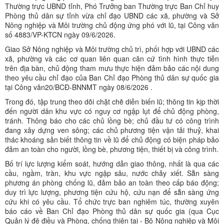
Thường trực UBND tỉnh, Phó Trưởng ban Thường trực Ban Chỉ huy
Phòng thủ dân sự tỉnh vừa chỉ đạo UBND các xã, phường và Sở
Nông nghiệp và Môi trường chủ động ứng phó với lũ, tại Công văn
số 4883/VP-KTCN ngày 09/6/2026.
Giao Sở Nông nghiệp và Môi trường chủ trì, phối hợp với UBND các
xã, phường và các cơ quan liên quan căn cứ tình hình thực tiễn
trên địa bàn, chủ động tham mưu thực hiện đảm bảo các nội dung
theo yêu cầu chỉ đạo của Ban Chỉ đạo Phòng thủ dân sự quốc gia
tại Công văn20/BCĐ-BNNMT ngày 08/6/2026 .
Trong đó, tập trung theo dõi chặt chẽ diễn biến lũ; thông tin kịp thời
đến người dân khu vực có nguy cơ ngập lụt để chủ động phòng,
tránh. Thông báo cho các chủ lồng bè; chủ đầu tư có công trình
đang xây dựng ven sông; các chủ phương tiện vận tải thuỷ, khai
thác khoáng sản biết thông tin về lũ để chủ động có biện pháp bảo
đảm an toàn cho người, lồng bè, phương tiện, thiết bị và công trình.
Bố trí lực lượng kiểm soát, hướng dẫn giao thông, nhất là qua các
cầu, ngầm, tràn, khu vực ngập sâu, nước chảy xiết. Sẵn sàng
phương án phòng chống lũ, đảm bảo an toàn theo cấp báo động;
duy trì lực lượng, phương tiện cứu hộ, cứu nạn để sẵn sàng ứng
cứu khi có yêu cầu. Tổ chức trực ban nghiêm túc, thường xuyên
báo cáo về Ban Chỉ đạo Phòng thủ dân sự quốc gia (qua Cục
Quản lý đê điều và Phòng, chống thiên tai - Bộ Nông nghiệp và Môi