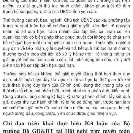
nhiệm vụ giải quyết thủ tục hành chính, khắc phục triệt để tình
trạng hồ sơ quá hạn, Chủ tịch UBND tỉnh yêu cầu:
Thủ trưởng các sở, ban, ngành, Chủ tịch UBND các xã, phường tập
trung rà soát toàn bộ hồ sơ đang giải quyết, xác định rõ nguyên
nhân hồ sơ quá hạn, trách nhiệm của tập thể, cá nhân có liên
quan; kịp thời có biện pháp khắc phục, tuyệt đối không để phát sinh
hồ sơ quá hạn mới do nguyên nhân chủ quan. Thực hiện nghiêm
quy định về tiếp nhận, giải quyết và trả kết quả thủ tục hành chính;
thường xuyên theo dõi tiến độ xử lý hồ sơ trên Hệ thống thông tin
giải quyết thủ tục hành chính của tỉnh; chủ động đôn đốc, xử lý dứt
điểm các hồ sơ sắp đến hạn, quá hạn.
Trường hợp hồ sơ không thể giải quyết đúng thời hạn theo quy
định, phải thực hiện đầy đủ việc xin lỗi và hẹn lại thời gian trả kết
quả theo đúng quy định của Chính phủ; đồng thời thông báo kịp
thời cho tổ chức, cá nhân biết, tránh phát sinh phản ánh, kiến nghị.
Cùng với đó, tăng cường kỷ luật, kỷ cương hành chính; lấy kết quả
giải quyết thủ tục hành chính, tỷ lệ hồ sơ đúng hạn, trước hạn làm
căn cứ đánh giá mức độ hoàn thành nhiệm vụ của cơ quan, đơn vị,
người đứng đầu, công chức, viên chức được giao nhiệm vụ./.
Chỉ đạo triển khai thực hiện Kết luận của Bộ
trưởng Bộ GD&ĐT tại Hội nghị trực tuyến toàn