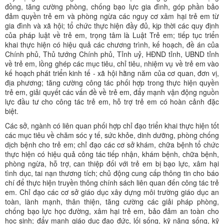
đồng, tăng cường phòng, chống bạo lực gia đình, góp phần bảo
đảm quyền trẻ em và phòng ngừa các nguy cơ xâm hại trẻ em từ
gia đình và xã hội; tổ chức thực hiện đầy đủ, kịp thời các quy định
của pháp luật về trẻ em, trọng tâm là Luật Trẻ em; tiếp tục triển
khai thực hiện có hiệu quả các chương trình, kế hoạch, đề án của
Chính phủ, Thủ tướng Chính phủ, Tỉnh uỷ, HĐND tỉnh, UBND tỉnh
về trẻ em, lồng ghép các mục tiêu, chỉ tiêu, nhiệm vụ về trẻ em vào
kế hoạch phát triển kinh tế - xã hội hằng năm của cơ quan, đơn vị,
địa phương; tăng cường công tác phối hợp trong thực hiện quyền
trẻ em, giải quyết các vấn đề về trẻ em, đẩy mạnh vận động nguồn
lực đầu tư cho công tác trẻ em, hỗ trợ trẻ em có hoàn cảnh đặc
biệt.
Các sở, ngành có liên quan phối hợp chỉ đạo triển khai thực hiện tốt
các mục tiêu về chăm sóc y tế, sức khỏe, dinh dưỡng, phòng chống
dịch bệnh cho trẻ em; chỉ đạo các cơ sở khám, chữa bệnh tổ chức
thực hiện có hiệu quả công tác tiếp nhận, khám bệnh, chữa bệnh,
phòng ngừa, hỗ trợ, can thiệp đối với trẻ em bị bạo lực, xâm hại
tình dục, tai nạn thương tích; chủ động cung cấp thông tin cho báo
chí để thực hiện truyền thông chính sách liên quan đến công tác trẻ
em. Chỉ đạo các cơ sở giáo dục xây dựng môi trường giáo dục an
toàn, lành mạnh, thân thiện, tăng cường các giải pháp phòng,
chống bạo lực học đường, xâm hại trẻ em, bảo đảm an toàn cho
học sinh; đẩy mạnh giáo dục đạo đức, lối sống, kỹ năng sống, kỹ