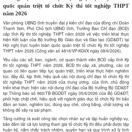
quốc quán triệt tổ chức Kỳ thi tốt nghiệp THPT
năm 2026
Văn phòng UBND tỉnh truyền đạt ý kiến chỉ đạo của đồng chí Đoàn
Thanh Sơn, Phó Chủ tịch UBND tỉnh, Trưởng Ban Chỉ đạo (BCĐ)
cấp tỉnh Kỳ thi tốt nghiệp THPT năm 2026 về việc triển khai thực
hiện Kết luận của Bộ trưởng Bộ Giáo dục và Đào tạo (GD&ĐT) tại
Hội nghị trực tuyến toàn quốc quán triệt tổ chức Kỳ thi tốt nghiệp
THPT năm 2026 (Công văn số 4816/VP-KGVX ngày 08/6/2026).
Yêu cầu các sở, ban, ngành, cơ quan thành viên BCĐ cấp tỉnh Kỳ
thi tốt nghiệp THPT năm 2026, BCĐ thi cấp xã, phường, các cơ
quan có liên quan tiếp tục quán triệt, triển khai thực hiện nghiêm
túc, đầy đủ, kịp thời, hiệu quả các nội dung chỉ đạo tổ chức Kỳ thi
tốt nghiệp THPT năm 2026 của trung ương, của tỉnh, chủ động
triển khai thực hiện các nội dung chỉ đạo của Bộ trưởng Bộ GD&ĐT
tại Thông báo số 960/TB-BGDĐT ngày 05/6/2026 của Bộ GD&ĐT;
phối hợp chặt chẽ, hiệu quả với ngành giáo dục tổ chức Kỳ thi bảo
đảm an toàn, nghiêm túc, đúng quy chế, công bằng, chất lượng và
không để xảy ra sai phạm.
Tăng cường rà soát công tác chọn nhân sự và tập huấn nghiệp vụ,
bảo đảm tất cả lực lượng tham gia tổ chức Kỳ thi đều phải được tập
huấn kỹ, nắm chắc trách nhiệm, quyền hạn và quy trình xử lý tình