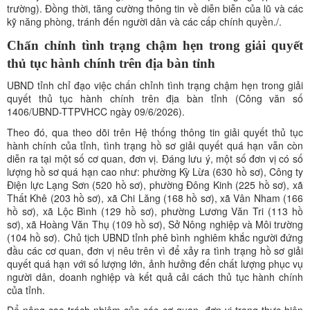
trường). Đồng thời, tăng cường thông tin về diễn biễn của lũ và các
kỹ năng phòng, tránh đến người dân và các cấp chính quyền./.
Chấn chỉnh tình trạng chậm hẹn trong giải quyết
thủ tục hành chính trên địa bàn tỉnh
UBND tỉnh chỉ đạo việc chấn chỉnh tình trạng chậm hẹn trong giải
quyết thủ tục hành chính trên địa bàn tỉnh (Công văn số
1406/UBND-TTPVHCC ngày 09/6/2026).
Theo đó, qua theo dõi trên Hệ thống thông tin giải quyết thủ tục
hành chính của tỉnh, tình trạng hồ sơ giải quyết quá hạn vẫn còn
diễn ra tại một số cơ quan, đơn vị. Đáng lưu ý, một số đơn vị có số
lượng hồ sơ quá hạn cao như: phường Kỳ Lừa (630 hồ sơ), Công ty
Điện lực Lạng Sơn (520 hồ sơ), phường Đông Kinh (225 hồ sơ), xã
Thất Khê (203 hồ sơ), xã Chi Lăng (168 hồ sơ), xã Vân Nham (166
hồ sơ), xã Lộc Bình (129 hồ sơ), phường Lương Văn Tri (113 hồ
sơ), xã Hoàng Văn Thụ (109 hồ sơ), Sở Nông nghiệp và Môi trường
(104 hồ sơ). Chủ tịch UBND tỉnh phê bình nghiêm khắc người đứng
đầu các cơ quan, đơn vị nêu trên vì để xảy ra tình trạng hồ sơ giải
quyết quá hạn với số lượng lớn, ảnh hưởng đến chất lượng phục vụ
người dân, doanh nghiệp và kết quả cải cách thủ tục hành chính
của tỉnh.
Để nâng cao trách nhiệm của các cơ quan, đơn vị trong thực hiện