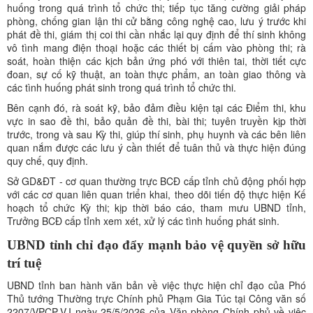
huống trong quá trình tổ chức thi; tiếp tục tăng cường giải pháp
phòng, chống gian lận thi cử bằng công nghệ cao, lưu ý trước khi
phát đề thi, giám thị coi thi cần nhắc lại quy định để thí sinh không
vô tình mang điện thoại hoặc các thiết bị cấm vào phòng thi; rà
soát, hoàn thiện các kịch bản ứng phó với thiên tai, thời tiết cực
đoan, sự cố kỹ thuật, an toàn thực phẩm, an toàn giao thông và
các tình huống phát sinh trong quá trình tổ chức thi.
Bên cạnh đó, rà soát kỹ, bảo đảm điều kiện tại các Điểm thi, khu
vực in sao đề thi, bảo quản đề thi, bài thi; tuyên truyền kịp thời
trước, trong và sau Kỳ thi, giúp thí sinh, phụ huynh và các bên liên
quan nắm được các lưu ý cần thiết để tuân thủ và thực hiện đúng
quy chế, quy định.
Sở GD&ĐT - cơ quan thường trực BCĐ cấp tỉnh chủ động phối hợp
với các cơ quan liên quan triển khai, theo dõi tiến độ thực hiện Kế
hoạch tổ chức Kỳ thi; kịp thời báo cáo, tham mưu UBND tỉnh,
Trưởng BCĐ cấp tỉnh xem xét, xử lý các tình huống phát sinh.
UBND tỉnh chỉ đạo đẩy mạnh bảo vệ quyền sở hữu
trí tuệ
UBND tỉnh ban hành văn bản về việc thực hiện chỉ đạo của Phó
Thủ tướng Thường trực Chính phủ Phạm Gia Túc tại Công văn số
2207/VPCP-V.I ngày 25/5/2026 của Văn phòng Chính phủ về việc