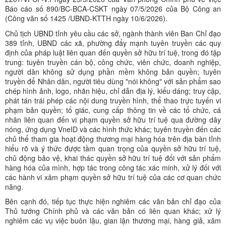
Báo cáo số 890/BC-BCA-CSKT ngày 07/5/2026 của Bộ Công an
(Công văn số 1425 /UBND-KTTH ngày 10/6/2026).
Chủ tịch UBND tỉnh yêu cầu các sở, ngành thành viên Ban Chỉ đạo
389 tỉnh, UBND các xã, phường đẩy mạnh tuyên truyền các quy
định của pháp luật liên quan đến quyền sở hữu trí tuệ, trong đó tập
trung: tuyên truyền cán bộ, công chức, viên chức, doanh nghiệp,
người dân không sử dụng phần mềm không bản quyền; tuyên
truyền để Nhân dân, người tiêu dùng "nói không" với sản phẩm sao
chép hình ảnh, logo, nhãn hiệu, chỉ dẫn địa lý, kiểu dáng; truy cập,
phát tán trái phép các nội dung truyền hình, thể thao trực tuyến vi
phạm bản quyền; tố giác, cung cấp thông tin về các tổ chức, cá
nhân liên quan đến vi phạm quyền sở hữu trí tuệ qua đường dây
nóng, ứng dụng VneID và các hình thức khác; tuyên truyền đến các
chủ thể tham gia hoạt động thương mại hàng hóa trên địa bàn tỉnh
hiểu rõ và ý thức được tầm quan trọng của quyền sở hữu trí tuệ,
chủ động bảo vệ, khai thác quyền sở hữu trí tuệ đối với sản phẩm
hàng hóa của mình, hợp tác trong công tác xác minh, xử lý đối với
các hành vi xâm phạm quyền sở hữu trí tuệ của các cơ quan chức
năng.
Bên cạnh đó, tiếp tục thực hiện nghiêm các văn bản chỉ đạo của
Thủ tướng Chính phủ và các văn bản có liên quan khác; xử lý
nghiêm các vụ việc buôn lậu, gian lận thương mại, hàng giả, xâm