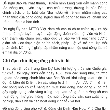
Đề nghị Báo và Phát thanh, Truyền hình Lạng Sơn đẩy mạnh công
tác thông tin, tuyên truyền các chủ trương, đường lối của Đảng,
chính sách, pháp luật của Nhà nước về trẻ em nhằm nâng cao
nhận thức của cộng đồng, người dân về công tác bảo vệ, chăm sóc
trẻ em trên địa bàn tỉnh.
Đề nghị Ủy ban MTTQ Việt Nam và các tổ chức chính trị - xã hội
tỉnh phối hợp tuyên truyền, vận động đoàn viên, hội viên và Nhân
dân tham gia chăm sóc, giáo dục và bảo vệ trẻ em; tăng cường
giám sát việc thực hiện chính sách, pháp luật về trẻ em, kịp thời
phản ánh, kiến nghị giải pháp nhằm nâng cao hiệu quả công tác trẻ
em tại địa phương.
Chỉ đạo chủ động ứng phó với lũ
Theo bản tin của Trung tâm Dự báo khí tượng thủy văn Quốc gia,
từ chiều tối ngày 08/6 đến ngày 10/6, trên các sông nhỏ, thượng
nguồn các sông chính khu vực Bắc Bộ có khả năng xuất hiện 01
đợt lũ, biên độ lũ lên trên các sông từ 2-4m; mực nước đỉnh lũ trên
các sông nhỏ có khả năng lên mức báo động, báo động 2, có thể
gây ngập lụt tại các vùng trũng thấp ven sông, ảnh hưởng tới các
hoạt động như giao thông thủy, nuôi trồng thủy sản, sản xuất nông
nghiệp, dân sinh và các hoạt động kinh tế - xã hội.
Để chủ động ứng phó với lũ, đồng chí Đinh Hữu Học, Phó Chủ tịch