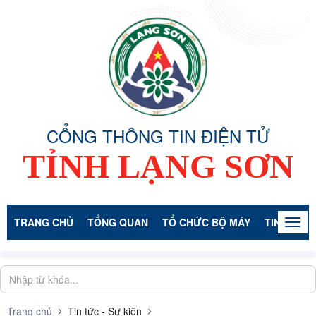
CỔNG THÔNG TIN ĐIỆN TỬ
TỈNH LẠNG SƠN
TRANG CHỦ
TỔNG QUAN
TỔ CHỨC BỘ MÁY
TIN TỨC -
Togg
navig
Trang chủ
Tin tức - Sự kiện