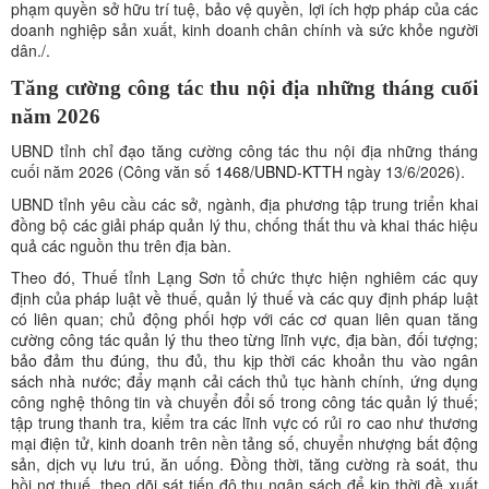
phạm quyền sở hữu trí tuệ, bảo vệ quyền, lợi ích hợp pháp của các
doanh nghiệp sản xuất, kinh doanh chân chính và sức khỏe người
dân./.
Tăng cường công tác thu nội địa những tháng cuối
năm 2026
UBND tỉnh chỉ đạo tăng cường công tác thu nội địa những tháng
cuối năm 2026 (Công văn số
1468/UBND-KTTH
ngày 13/6/2026).
UBND tỉnh yêu cầu các sở, ngành, địa phương tập trung triển khai
đồng bộ các giải pháp quản lý thu, chống thất thu và khai thác hiệu
quả các nguồn thu trên địa bàn.
Theo đó, Thuế tỉnh Lạng Sơn tổ chức thực hiện nghiêm các quy
định của pháp luật về thuế, quản lý thuế và các quy định pháp luật
có liên quan; chủ động phối hợp với các cơ quan liên quan tăng
cường công tác quản lý thu theo từng lĩnh vực, địa bàn, đối tượng;
bảo đảm thu đúng, thu đủ, thu kịp thời các khoản thu vào ngân
sách nhà nước; đẩy mạnh cải cách thủ tục hành chính, ứng dụng
công nghệ thông tin và chuyển đổi số trong công tác quản lý thuế;
tập trung thanh tra, kiểm tra các lĩnh vực có rủi ro cao như thương
mại điện tử, kinh doanh trên nền tảng số, chuyển nhượng bất động
sản, dịch vụ lưu trú, ăn uống. Đồng thời, tăng cường rà soát, thu
hồi nợ thuế, theo dõi sát tiến độ thu ngân sách để kịp thời đề xuất