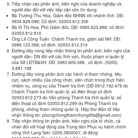
Tiếp nhận các phản ánh, kiến nghị của doanh nghiệp và
người dân đối với việc tiếp cận vốn tín dụng:
Bà Trương Thu Hòa, Giám đốc NHNN chi nhánh tỉnh: DĐ:
0834.828.098; Cố định: 02053.812.356
Bà Vi Thị Hoa, Phó Giám đốc: DĐ: 0985.623.888; cố định:
02053.812.816
Ông Lê Công Tuấn: Chánh Thanh tra, giám sát NH: DĐ:
0988.123.588; cố định: 02053.812.319
Đường dây nóng tiếp nhận thông tin phản ánh, kiến nghị của
người dân, DN đối với các lĩnh vực, thuộc phạm vi quản lý
của Sở LĐTB&XH: DĐ: 0983.809.388; cố định: (0205)
3.881.188
Đường dây nóng phản ánh các hành vi tham nhũng, tiêu
cực, sách nhiễu của công chức, viên chức trong thực hiện
nhiệm vụ, công vụ của Thanh tra tỉnh (DĐ 0912.192.479 do
Chánh Thanh tra tỉnh quản lý; số điện thoại cố định
02053.812.273 do Văn phòng Thanh tra tỉnh quản lý; số
điện thoại cố định 02053.812.299 do Phòng Thanh tra
phòng, chống tham nhũng quản lý. Hộp thư điện tử tiếp
nhận thông tin: phongchongthamnhungtttls@gmail.com)
Tiếp nhận thông tin phản ánh, kiến nghị của tổ chức, cá
nhân đối với hoạt động của Trung tâm Phục vụ hành chính
công tỉnh Lạng Sơn: 0205.3800007, di động: