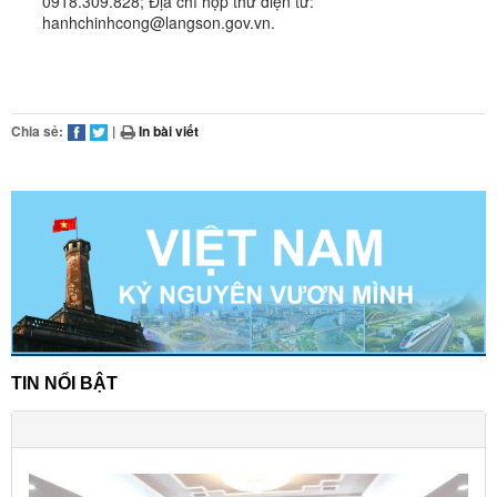
0918.309.828; Địa chỉ hộp thư điện tử:
hanhchinhcong@langson.gov.vn.
Chia sẻ:
|
In bài viết
TIN NỔI BẬT