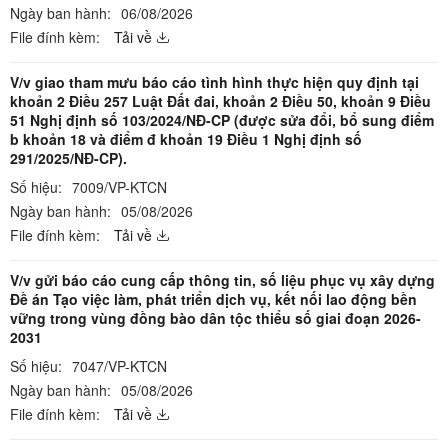
Ngày ban hành:
06/08/2026
File đính kèm:
Tải về
V/v giao tham mưu báo cáo tình hình thực hiện quy định tại
khoản 2 Điều 257 Luật Đất đai, khoản 2 Điều 50, khoản 9 Điều
51 Nghị định số 103/2024/NĐ-CP (được sửa đổi, bổ sung điểm
b khoản 18 và điểm đ khoản 19 Điều 1 Nghị định số
291/2025/NĐ-CP).
Số hiệu:
7009/VP-KTCN
Ngày ban hành:
05/08/2026
File đính kèm:
Tải về
V/v gửi báo cáo cung cấp thông tin, số liệu phục vụ xây dựng
Đề án Tạo việc làm, phát triển dịch vụ, kết nối lao động bền
vững trong vùng đồng bào dân tộc thiểu số giai đoạn 2026-
2031
Số hiệu:
7047/VP-KTCN
Ngày ban hành:
05/08/2026
File đính kèm:
Tải về