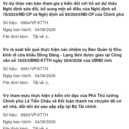
Vv dự thảo văn bản tham gia ý kiến đối với hồ sơ dự thảo
Nghị định sửa đổi, bổ sung một số điều của Nghị định số
78/2024/NĐ-CP và Nghị định số 85/2024/NĐ-CP của Chính phủ
Số hiệu:
6964/VP-KTTH
Ngày ban hành:
04/08/2026
File đính kèm:
Tải về
V/v rà soát kết quả thực hiện các nhiệm vụ Ban Quản lý Khu
kinh tế cửa khẩu Đồng Đăng - Lạng Sơn được giao tại Công
văn số 1635/UBND-KTTH ngày 26/6/2026 của UBND tỉnh
Số hiệu:
6981/VP-KTTH
Ngày ban hành:
04/08/2026
File đính kèm:
Tải về
V/v tham mưu thực hiện ý kiến chỉ đạo của Phó Thủ tướng
Chính phủ Lê Tiến Châu về Kết luận thanh tra chuyên đề cơ
sở nhà, đất dôi dư sau sắp xếp tại Bộ Tài chính
Số hiệu:
6963/VP-KTTH
Ngày ban hành:
04/08/2026
File đính kèm:
Tải về