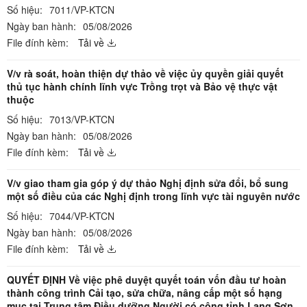
Số hiệu:
7011/VP-KTCN
Ngày ban hành:
05/08/2026
File đính kèm:
Tải về
V/v rà soát, hoàn thiện dự thảo về việc ủy quyền giải quyết
thủ tục hành chính lĩnh vực Trồng trọt và Bảo vệ thực vật
thuộc
Số hiệu:
7013/VP-KTCN
Ngày ban hành:
05/08/2026
File đính kèm:
Tải về
V/v giao tham gia góp ý dự thảo Nghị định sửa đổi, bổ sung
một số điều của các Nghị định trong lĩnh vực tài nguyên nước
Số hiệu:
7044/VP-KTCN
Ngày ban hành:
05/08/2026
File đính kèm:
Tải về
QUYẾT ĐỊNH Về việc phê duyệt quyết toán vốn đầu tư hoàn
thành công trình Cải tạo, sửa chữa, nâng cấp một số hạng
mục tại Trung tâm Điều dưỡng Người có công tỉnh Lạng Sơn