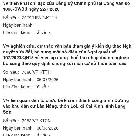
Vv triển khai chỉ đạo của Đảng uỷ Chính phủ tại Công văn số
1060-CV/ĐU ngày 22/7/2026
Số hiệu:
2069/UBND-KTTH
Ngày ban hành:
File đính kèm:
Tải về
V/v nghiên cứu, dự thảo văn bản tham gia ý kiến dự thảo Nghị
quyết sửa đổi, bổ sung một số điều của Nghị quyết số
107/2023/QH15 về việc áp dụng thuế thu nhập doanh nghiệp
bổ sung theo quy định chống xói mòn cơ sở thuế toàn cầu
Số hiệu:
7066/VP-KTTH
Ngày ban hành:
06/08/2026
File đính kèm:
Tải về
V/v liên quan đến tổ chức Lễ khánh thành công trình Đường
vào khu dân cư Lân Nóng, thôn Loi, xã Cai Kinh, tỉnh Lạng
Sơn
Số hiệu:
7083/VP-KTCN
Ngày ban hành:
06/08/2026
File đính kèm:
Tải về