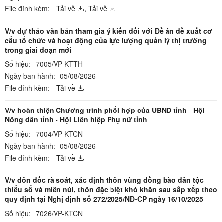
File đính kèm:
Tải về
,
Tải về
V/v dự thảo văn bản tham gia ý kiến đối với Đề án đề xuất cơ
cấu tổ chức và hoạt động của lực lượng quản lý thị trường
trong giai đoạn mới
Số hiệu:
7005/VP-KTTH
Ngày ban hành:
05/08/2026
File đính kèm:
Tải về
V/v hoàn thiện Chương trình phối hợp của UBND tỉnh - Hội
Nông dân tỉnh - Hội Liên hiệp Phụ nữ tỉnh
Số hiệu:
7004/VP-KTCN
Ngày ban hành:
05/08/2026
File đính kèm:
Tải về
V/v đôn đốc rà soát, xác định thôn vùng đồng bào dân tộc
thiểu số và miền núi, thôn đặc biệt khó khăn sau sắp xếp theo
quy định tại Nghị định số 272/2025/NĐ-CP ngày 16/10/2025
Số hiệu:
7026/VP-KTCN