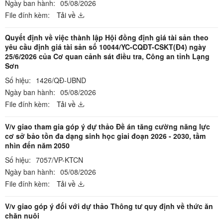
Ngày ban hành:
05/08/2026
File đính kèm:
Tải về
Quyết định về việc thành lập Hội đồng định giá tài sản theo
yêu cầu định giá tài sản số 10044/YC-CQĐT-CSKT(Đ4) ngày
25/6/2026 của Cơ quan cảnh sát điều tra, Công an tỉnh Lạng
Sơn
Số hiệu:
1426/QĐ-UBND
Ngày ban hành:
05/08/2026
File đính kèm:
Tải về
V/v giao tham gia góp ý dự thảo Đề án tăng cường năng lực
cơ sở bảo tồn đa dạng sinh học giai đoạn 2026 - 2030, tầm
nhìn đến năm 2050
Số hiệu:
7057/VP-KTCN
Ngày ban hành:
05/08/2026
File đính kèm:
Tải về
V/v giao góp ý đối với dự thảo Thông tư quy định về thức ăn
chăn nuôi