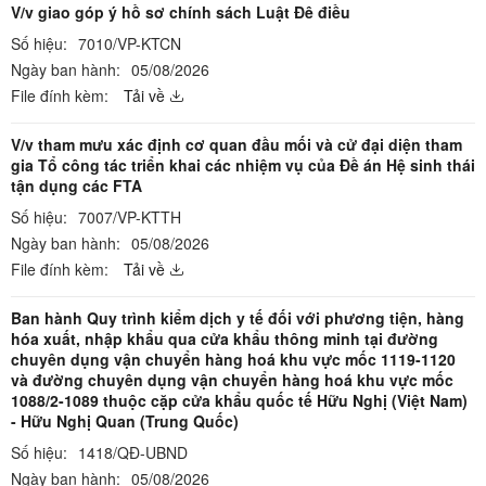
V/v giao góp ý hồ sơ chính sách Luật Đê điều
Số hiệu:
7010/VP-KTCN
Ngày ban hành:
05/08/2026
File đính kèm:
Tải về
V/v tham mưu xác định cơ quan đầu mối và cử đại diện tham
gia Tổ công tác triển khai các nhiệm vụ của Đề án Hệ sinh thái
tận dụng các FTA
Số hiệu:
7007/VP-KTTH
Ngày ban hành:
05/08/2026
File đính kèm:
Tải về
Ban hành Quy trình kiểm dịch y tế đối với phương tiện, hàng
hóa xuất, nhập khẩu qua cửa khẩu thông minh tại đường
chuyên dụng vận chuyển hàng hoá khu vực mốc 1119-1120
và đường chuyên dụng vận chuyển hàng hoá khu vực mốc
1088/2-1089 thuộc cặp cửa khẩu quốc tế Hữu Nghị (Việt Nam)
- Hữu Nghị Quan (Trung Quốc)
Số hiệu:
1418/QĐ-UBND
Ngày ban hành:
05/08/2026