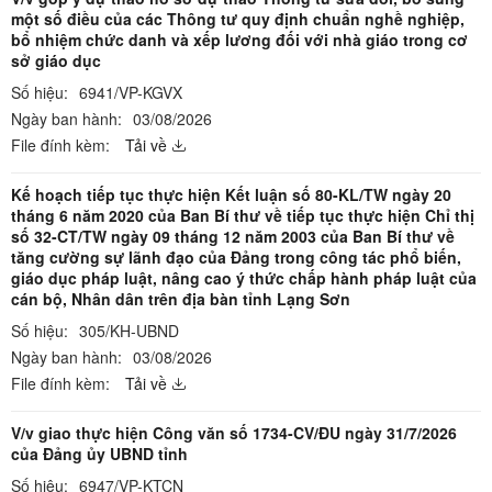
một số điều của các Thông tư quy định chuẩn nghề nghiệp,
bổ nhiệm chức danh và xếp lương đối với nhà giáo trong cơ
sở giáo dục
Số hiệu:
6941/VP-KGVX
Ngày ban hành:
03/08/2026
File đính kèm:
Tải về
Kế hoạch tiếp tục thực hiện Kết luận số 80-KL/TW ngày 20
tháng 6 năm 2020 của Ban Bí thư về tiếp tục thực hiện Chỉ thị
số 32-CT/TW ngày 09 tháng 12 năm 2003 của Ban Bí thư về
tăng cường sự lãnh đạo của Đảng trong công tác phổ biến,
giáo dục pháp luật, nâng cao ý thức chấp hành pháp luật của
cán bộ, Nhân dân trên địa bàn tỉnh Lạng Sơn
Số hiệu:
305/KH-UBND
Ngày ban hành:
03/08/2026
File đính kèm:
Tải về
V/v giao thực hiện Công văn số 1734-CV/ĐU ngày 31/7/2026
của Đảng ủy UBND tỉnh
Số hiệu:
6947/VP-KTCN