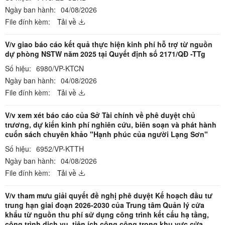
Ngày ban hành:
04/08/2026
File đính kèm:
Tải về
V/v giao báo cáo kết quả thực hiện kinh phí hỗ trợ từ nguồn
dự phòng NSTW năm 2025 tại Quyết định số 2171/QĐ -TTg
Số hiệu:
6980/VP-KTCN
Ngày ban hành:
04/08/2026
File đính kèm:
Tải về
V/v xem xét báo cáo của Sở Tài chính về phê duyệt chủ
trương, dự kiến kinh phí nghiên cứu, biên soạn và phát hành
cuốn sách chuyên khảo "Hạnh phúc của người Lạng Sơn"
Số hiệu:
6952/VP-KTTH
Ngày ban hành:
04/08/2026
File đính kèm:
Tải về
V/v tham mưu giải quyết đề nghị phê duyệt Kế hoạch đầu tư
trung hạn giai đoạn 2026-2030 của Trung tâm Quản lý cửa
khẩu từ nguồn thu phí sử dụng công trình kết cấu hạ tầng,
công trình dịch vụ, tiện ích công cộng trong khu vực cửa