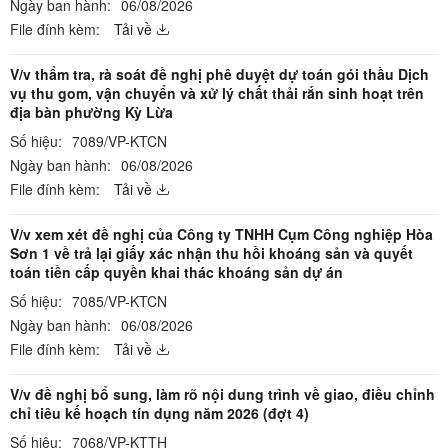
Ngày ban hành:
06/08/2026
File đính kèm:
Tải về
V/v thẩm tra, rà soát đề nghị phê duyệt dự toán gói thầu Dịch
vụ thu gom, vận chuyển và xử lý chất thải rắn sinh hoạt trên
địa bàn phường Kỳ Lừa
Số hiệu:
7089/VP-KTCN
Ngày ban hành:
06/08/2026
File đính kèm:
Tải về
V/v xem xét đề nghị của Công ty TNHH Cụm Công nghiệp Hòa
Sơn 1 về trả lại giấy xác nhận thu hồi khoáng sản và quyết
toán tiền cấp quyền khai thác khoáng sản dự án
Số hiệu:
7085/VP-KTCN
Ngày ban hành:
06/08/2026
File đính kèm:
Tải về
V/v đề nghị bổ sung, làm rõ nội dung trình về giao, điều chỉnh
chỉ tiêu kế hoạch tín dụng năm 2026 (đợt 4)
Số hiệu:
7068/VP-KTTH