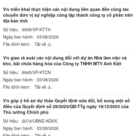
V/v triển khai thực hiện các nội dung liên quan đến công tác
chuyển đơn vị sự nghiệp công lập thành công ty cổ phần trên
địa bàn tỉnh
Số hiệu:
6939/VP-KTTH
Ngày ban hành:
03/08/2026
File đính kèm:
Tải về
V/v giao rà soát các nội dung đối với dự án Nhà làm việc và
kho, bãi chứa hàng hóa của Công ty TNHH MTV Anh Kiệt
Số hiệu:
6945/VP-KTCN
Ngày ban hành:
03/08/2026
File đính kèm:
Tải về
V/v góp ý hồ sơ dự thảo Quyết định sửa đổi, bổ sung một số
điều của Quyết định số 29/2023/QĐ-TTg ngày 19/12/2023 của
Thủ tướng Chính phủ
Số hiệu:
2074/UBND-KGVX
Ngày ban hành:
03/08/2026
File đính kèm:
Tải về