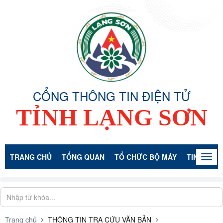
CỔNG THÔNG TIN ĐIỆN TỬ
TỈNH LẠNG SƠN
TRANG CHỦ
TỔNG QUAN
TỔ CHỨC BỘ MÁY
TIN TỨC -
Togg
navig
Trang chủ
THÔNG TIN TRA CỨU VĂN BẢN