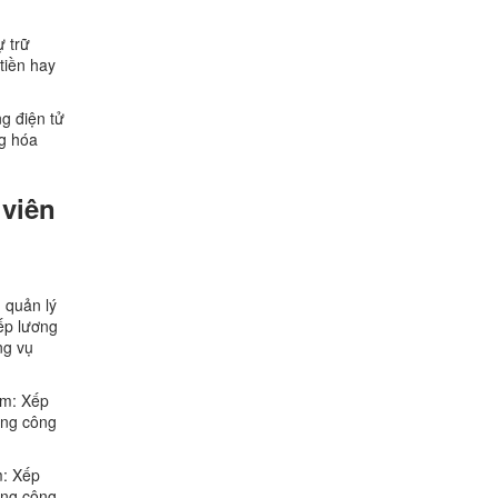
ự trữ
tiền hay
ng điện tử
ng hóa
 viên
 quản lý
ếp lương
ng vụ
ồm: Xếp
ộng công
m: Xếp
ộng công