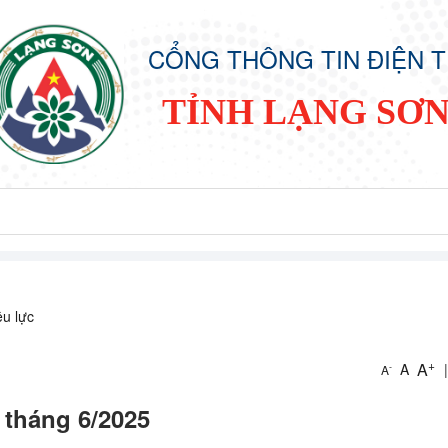
CỔNG THÔNG TIN ĐIỆN 
TỈNH LẠNG SƠ
ệu lực
+
A
A
|
-
A
 tháng 6/2025