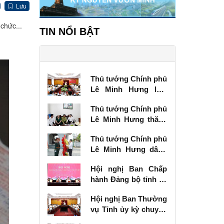
Lưu
chức...
TIN NỔI BẬT
Thủ tướng Chính phủ
Lê Minh Hưng làm
việc với Ban Thường
Thủ tướng Chính phủ
vụ Tỉnh ủy Lạng Sơn
Lê Minh Hưng thăm,
tặng quà thương
Thủ tướng Chính phủ
binh tại Lạng Sơn
Lê Minh Hưng dâng
hương tưởng niệm
Hội nghị Ban Chấp
các Anh hùng liệt sĩ
hành Đảng bộ tỉnh kỳ
tại Lạng Sơn
chuyên đề
Hội nghị Ban Thường
vụ Tỉnh ủy kỳ chuyên
đề