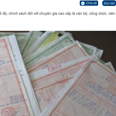
Chia sẻ
Đọc bài
ế độ, chính sách đối với chuyên gia cao cấp là cán bộ, công chức, viên 