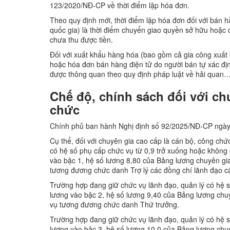
123/2020/NĐ-CP về thời điểm lập hóa đơn.
Theo quy định mới, thời điểm lập hóa đơn đối với bán
quốc gia) là thời điểm chuyển giao quyền sở hữu hoặc
chưa thu được tiền.
Đối với xuất khẩu hàng hóa (bao gồm cả gia công xuất k
hoặc hóa đơn bán hàng điện tử do người bán tự xác đị
được thông quan theo quy định pháp luật về hải quan
Chế độ, chính sách đối với ch
chức
Chính phủ ban hành Nghị định số 92/2025/NĐ-CP ngày 2
Cụ thể, đối với chuyên gia cao cấp là cán bộ, công chứ
có hệ số phụ cấp chức vụ từ 0,9 trở xuống hoặc không
vào bậc 1, hệ số lương 8,80 của Bảng lương chuyên gi
tương đương chức danh Trợ lý các đồng chí lãnh đạo 
Trường hợp đang giữ chức vụ lãnh đạo, quản lý có hệ 
lương vào bậc 2, hệ số lương 9,40 của Bảng lương chu
vụ tương đương chức danh Thứ trưởng.
Trường hợp đang giữ chức vụ lãnh đạo, quản lý có hệ 
lương vào bậc 3, hệ số lương 10,0 của Bảng lương chu