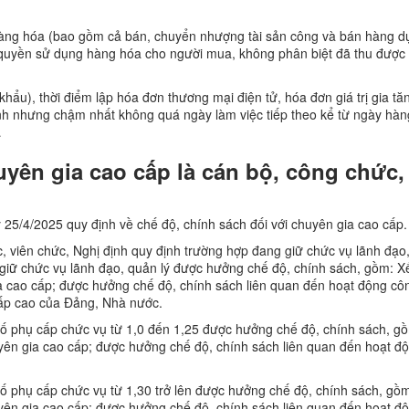
 hàng hóa (bao gồm cả bán, chuyển nhượng tài sản công và bán hàng d
 quyền sử dụng hàng hóa cho người mua, không phân biệt đã thu được 
hẩu), thời điểm lập hóa đơn thương mại điện tử, hóa đơn giá trị gia tă
nh nhưng chậm nhất không quá ngày làm việc tiếp theo kể từ ngày hà
…
uyên gia cao cấp là cán bộ, công chức,
5/4/2025 quy định về chế độ, chính sách đối với chuyên gia cao cấp.
c, viên chức, Nghị định quy định trường hợp đang giữ chức vụ lãnh đạo,
 giữ chức vụ lãnh đạo, quản lý được hưởng chế độ, chính sách, gồm: X
a cao cấp; được hưởng chế độ, chính sách liên quan đến hoạt động cô
cấp cao của Đảng, Nhà nước.
số phụ cấp chức vụ từ 1,0 đến 1,25 được hưởng chế độ, chính sách, g
yên gia cao cấp; được hưởng chế độ, chính sách liên quan đến hoạt đ
số phụ cấp chức vụ từ 1,30 trở lên được hưởng chế độ, chính sách, gồ
yên gia cao cấp; được hưởng chế độ, chính sách liên quan đến hoạt đ