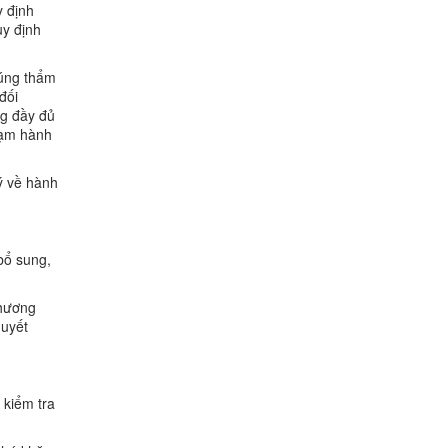
y định
uy định
đúng thẩm
đối
ng đầy đủ
hạm hành
ý về hành
bổ sung,
phương
quyết
 kiểm tra