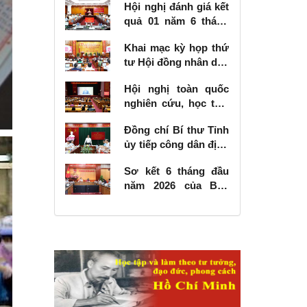
Hội nghị đánh giá kết
quả 01 năm 6 tháng
thực hiện Nghị quyết
Khai mạc kỳ họp thứ
số 57-NQ/TW
tư Hội đồng nhân dân
tỉnh khóa XVIII, nhiệm
Hội nghị toàn quốc
kỳ 2026 - 2031
nghiên cứu, học tập,
quán triệt và triển
Đồng chí Bí thư Tỉnh
khai thực hiện Nghị
ủy tiếp công dân định
quyết số 10-NQ/TW
kỳ tháng 6 năm 2026
của Bộ Chính trị về
Sơ kết 6 tháng đầu
phát triển kinh tế có
năm 2026 của Ban
vốn đầu tư nước
Chỉ đạo Nhà nước
ngoài
các công trình, dự án
quan trọng quốc gia,
trọng điểm ngành
giao thông vận tải