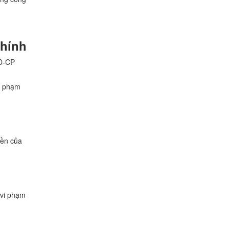
chính
NĐ-CP
vi phạm
yền của
 vi phạm