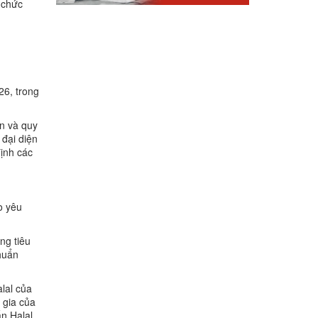
ổ chức
26, trong
ẩn và quy
 đại diện
định các
o yêu
ng tiêu
huẩn
lal của
 gia của
n Halal