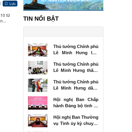
Lưu
E10 từ
TIN NỔI BẬT
n...
Thủ tướng Chính phủ
Lê Minh Hưng làm
việc với Ban Thường
Thủ tướng Chính phủ
vụ Tỉnh ủy Lạng Sơn
Lê Minh Hưng thăm,
tặng quà thương
Thủ tướng Chính phủ
binh tại Lạng Sơn
Lê Minh Hưng dâng
hương tưởng niệm
Hội nghị Ban Chấp
các Anh hùng liệt sĩ
hành Đảng bộ tỉnh kỳ
tại Lạng Sơn
chuyên đề
Hội nghị Ban Thường
vụ Tỉnh ủy kỳ chuyên
đề