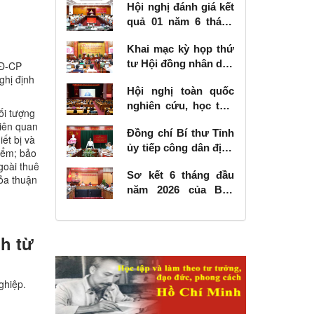
Hội nghị đánh giá kết
quả 01 năm 6 tháng
thực hiện Nghị quyết
Khai mạc kỳ họp thứ
số 57-NQ/TW
tư Hội đồng nhân dân
NĐ-CP
tỉnh khóa XVIII, nhiệm
ghị định
Hội nghị toàn quốc
kỳ 2026 - 2031
nghiên cứu, học tập,
ối tượng
quán triệt và triển
liên quan
Đồng chí Bí thư Tỉnh
khai thực hiện Nghị
ết bị và
ủy tiếp công dân định
quyết số 10-NQ/TW
hiểm; bảo
kỳ tháng 6 năm 2026
của Bộ Chính trị về
goài thuê
Sơ kết 6 tháng đầu
hỏa thuận
phát triển kinh tế có
năm 2026 của Ban
vốn đầu tư nước
Chỉ đạo Nhà nước
ngoài
các công trình, dự án
quan trọng quốc gia,
nh từ
trọng điểm ngành
giao thông vận tải
ghiệp.