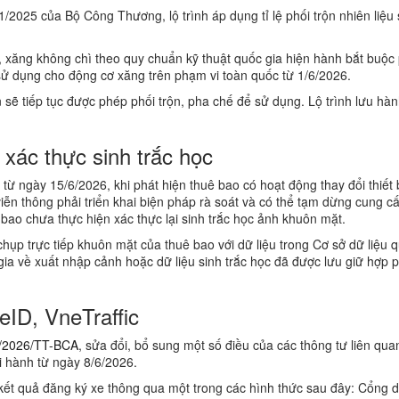
/2025 của Bộ Công Thương, lộ trình áp dụng tỉ lệ phối trộn nhiên liệu 
 xăng không chì theo quy chuẩn kỹ thuật quốc gia hiện hành bắt buộc 
sử dụng cho động cơ xăng trên phạm vi toàn quốc từ 1/6/2026.
sẽ tiếp tục được phép phối trộn, pha chế để sử dụng. Lộ trình lưu hà
xác thực sinh trắc học
từ ngày 15/6/2026, khi phát hiện thuê bao có hoạt động thay đổi thiết 
viễn thông phải triển khai biện pháp rà soát và có thể tạm dừng cung c
ê bao chưa thực hiện xác thực lại sinh trắc học ảnh khuôn mặt.
hụp trực tiếp khuôn mặt của thuê bao với dữ liệu trong Cơ sở dữ liệu q
gia về xuất nhập cảnh hoặc dữ liệu sinh trắc học đã được lưu giữ hợp p
eID, VneTraffic
/2026/TT-BCA
, sửa đổi, bổ sung một số điều của các thông tư liên qua
hi hành từ ngày 8/6/2026.
kết quả đăng ký xe thông qua một trong các hình thức sau đây: Cổng d