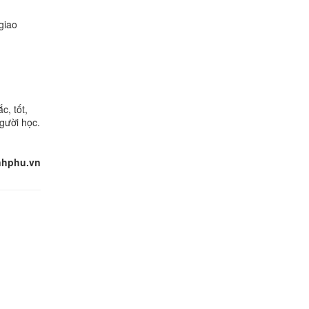
giao
c, tốt,
gười học.
nhphu.vn