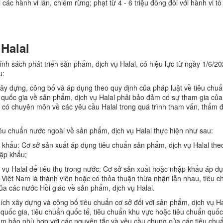
 các hành vi lấn, chiếm rừng; phạt từ 4 - 6 triệu đồng đối với hành vi t
Halal
nh sách phát triển sản phẩm, dịch vụ Halal, có hiệu lực từ ngày 1/6/20
u:
ây dựng, công bố và áp dụng theo quy định của pháp luật về tiêu chu
n quốc gia về sản phẩm, dịch vụ Halal phải bảo đảm có sự tham gia của
o có chuyên môn về các yêu cầu Halal trong quá trình tham vấn, thẩm 
iêu chuẩn nước ngoài về sản phẩm, dịch vụ Halal thực hiện như sau:
 khẩu: Cơ sở sản xuất áp dụng tiêu chuẩn sản phẩm, dịch vụ Halal the
hập khẩu;
vụ Halal để tiêu thụ trong nước: Cơ sở sản xuất hoặc nhập khẩu áp dụ
 Việt Nam là thành viên hoặc có thỏa thuận thừa nhận lẫn nhau, tiêu c
ủa các nước Hồi giáo về sản phẩm, dịch vụ Halal.
ch xây dựng và công bố tiêu chuẩn cơ sở đối với sản phẩm, dịch vụ Ha
quốc gia, tiêu chuẩn quốc tế, tiêu chuẩn khu vực hoặc tiêu chuẩn quốc
ảm bảo phù hợp với các nguyên tắc và yêu cầu chung của các tiêu chuẩ