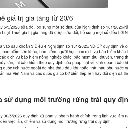
 giá trị gia tăng từ 20/6
y 5/5/2026 sửa đổi, bổ sung một số điều của Nghị định số 181/2025/
a Luật Thuế giá trị gia tăng đã được sửa đổi, bổ sung một số điều bởi N
a vào sau khoản 3 Điều 4 Nghị định số 181/2025/NĐ-CP quy định về đ
họ, bảo hiểm sức khỏe, bảo hiểm người học, các dịch vụ bảo hiểm khác 
các dịch vụ bảo hiểm nông nghiệp khác; bảo hiểm tàu, thuyền, trang thi
thủy sản; tái bảo hiểm theo quy định của pháp luật về kinh doanh bảo 
ang quốc tịch nước ngoài do nhà thầu dầu khí hoặc nhà thầu phụ nước n
ấn mà Việt Nam và các quốc gia có bờ biển tiếp liền hay đối diện đã t
à sử dụng môi trường rừng trái quy đị
y 06/5/2026 quy định xử phạt vi phạm hành chính trong lĩnh vực lâm n
 đến việc lấn, chiếm và sử dụng môi trường rừng trái quy định.