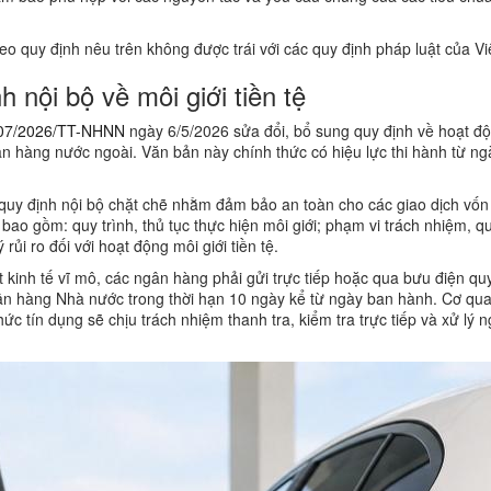
eo quy định nêu trên không được trái với các quy định pháp luật của V
 nội bộ về môi giới tiền tệ
07/2026/TT-NHNN
ngày 6/5/2026 sửa đổi, bổ sung quy định về hoạt đ
ân hàng nước ngoài. Văn bản này chính thức có hiệu lực thi hành từ ng
quy định nội bộ chặt chẽ nhằm đảm bảo an toàn cho các giao dịch vốn 
i bao gồm: quy trình, thủ tục thực hiện môi giới; phạm vi trách nhiệm, 
rủi ro đối với hoạt động môi giới tiền tệ.
kinh tế vĩ mô, các ngân hàng phải gửi trực tiếp hoặc qua bưu điện quy
gân hàng Nhà nước trong thời hạn 10 ngày kể từ ngày ban hành. Cơ qu
c tín dụng sẽ chịu trách nhiệm thanh tra, kiểm tra trực tiếp và xử lý 