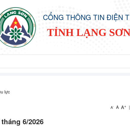
CỔNG THÔNG TIN ĐIỆN 
TỈNH LẠNG SƠ
ệu lực
+
A
A
|
-
A
 tháng 6/2026