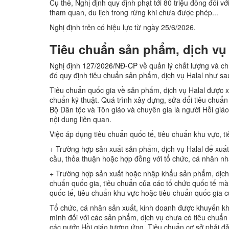
Cụ thể, Nghị định quy định phạt tới 80 triệu đồng đối với
tham quan, du lịch trong rừng khi chưa được phép...
Nghị định trên có hiệu lực từ ngày 25/6/2026.
Tiêu chuẩn sản phẩm, dịch vụ 
Nghị định
127/2026/NĐ-CP
về quản lý chất lượng và chí
đó quy định tiêu chuẩn sản phẩm, dịch vụ Halal như sa
Tiêu chuẩn quốc gia về sản phẩm, dịch vụ Halal được x
chuẩn kỹ thuật. Quá trình xây dựng, sửa đổi tiêu chuẩ
Bộ Dân tộc và Tôn giáo và chuyên gia là người Hồi giá
nội dung liên quan.
Việc áp dụng tiêu chuẩn quốc tế, tiêu chuẩn khu vực, t
+ Trường hợp sản xuất sản phẩm, dịch vụ Halal để xuất
cầu, thỏa thuận hoặc hợp đồng với tổ chức, cá nhân n
+ Trường hợp sản xuất hoặc nhập khẩu sản phẩm, dịch 
chuẩn quốc gia, tiêu chuẩn của các tổ chức quốc tế mà
quốc tế, tiêu chuẩn khu vực hoặc tiêu chuẩn quốc gia c
Tổ chức, cá nhân sản xuất, kinh doanh được khuyến khí
mình đối với các sản phẩm, dịch vụ chưa có tiêu chuẩn 
các nước Hồi giáo tương ứng. Tiêu chuẩn cơ sở phải đ