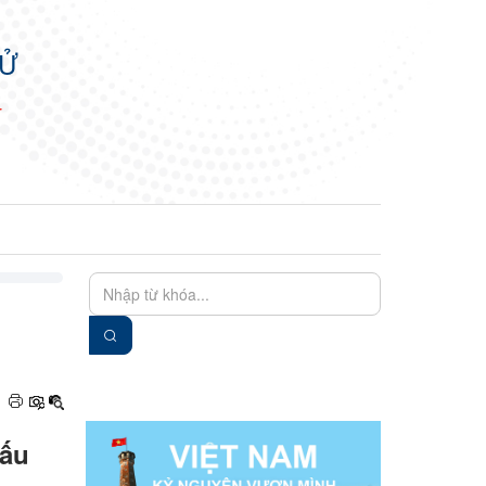
TỬ
N
EN
VIE
cấu