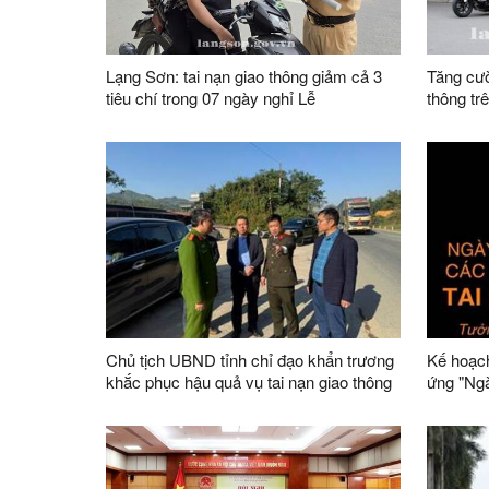
Lạng Sơn: tai nạn giao thông giảm cả 3
Tăng cườ
tiêu chí trong 07 ngày nghỉ Lễ
thông tr
2025
Chủ tịch UBND tỉnh chỉ đạo khẩn trương
Kế hoạch
khắc phục hậu quả vụ tai nạn giao thông
ứng "Ngà
đặc biệt nghiêm trọng xảy ra ngày
nhân tử 
26/11/2025 tại Km 42+600, Quốc lộ 1,
2025
thuộc địa phận xã Nhân Lý