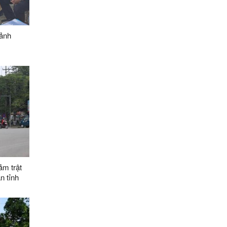
 ảnh
ảm trật
n tỉnh