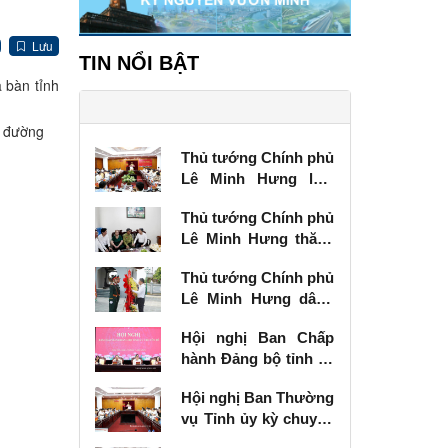
Lưu
TIN NỔI BẬT
a bàn tỉnh
, đường
Thủ tướng Chính phủ
Lê Minh Hưng làm
việc với Ban Thường
Thủ tướng Chính phủ
vụ Tỉnh ủy Lạng Sơn
Lê Minh Hưng thăm,
tặng quà thương
Thủ tướng Chính phủ
binh tại Lạng Sơn
Lê Minh Hưng dâng
hương tưởng niệm
Hội nghị Ban Chấp
các Anh hùng liệt sĩ
hành Đảng bộ tỉnh kỳ
tại Lạng Sơn
chuyên đề
Hội nghị Ban Thường
vụ Tỉnh ủy kỳ chuyên
đề