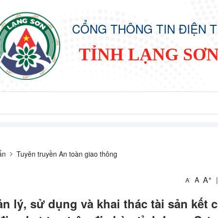
CỔNG THÔNG TIN ĐIỆN 
TỈNH LẠNG SƠ
ẩn
Tuyên truyền An toàn giao thông
+
A
A
|
-
A
 lý, sử dụng và khai thác tài sản kết 