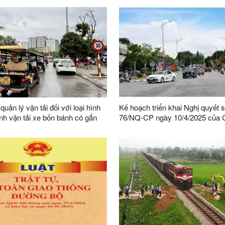
trật tự, an toàn giao thông
bàn tỉnh Lạng Sơn
uản lý vận tải đối với loại hình
Kế hoạch triển khai Nghị quyết 
nh vận tải xe bốn bánh có gắn
76/NQ-CP ngày 10/4/2025 của 
trên địa bàn tỉnh
phủ ban hành Kế hoạch triển kha
quyết của UBTV Quốc hội giám 
chuyên đề việc thực hiện chính 
pháp luật về bảo đảm trật tự AT
năm 2009 đến hết năm 2023