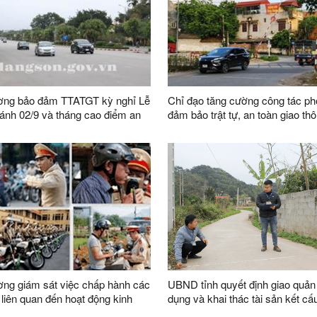
ờng bảo đảm TTATGT kỳ nghỉ Lễ
Chỉ đạo tăng cường công tác ph
nh 02/9 và tháng cao điểm an
đảm bảo trật tự, an toàn giao th
o thông cho học sinh đến trường
đường sắt phục vụ nhân dân dịp
 2025 – 2026
Quốc khánh 02/9 năm 2025
ng giám sát việc chấp hành các
UBND tỉnh quyết định giao quản 
 liên quan đến hoạt động kinh
dụng và khai thác tài sản kết cấ
iều kiện kinh doanh vận tải và
giao thông đường bộ địa phương 