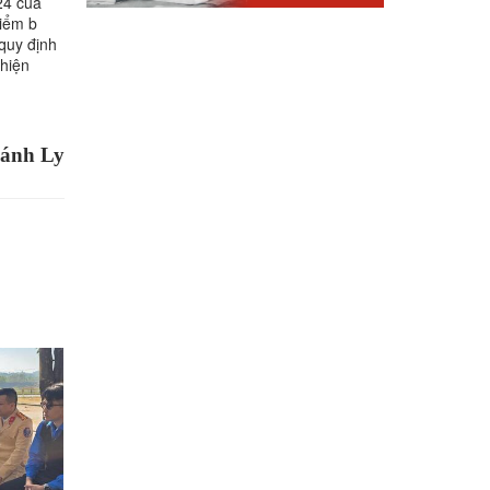
24 của
điểm b
quy định
 hiện
ánh Ly