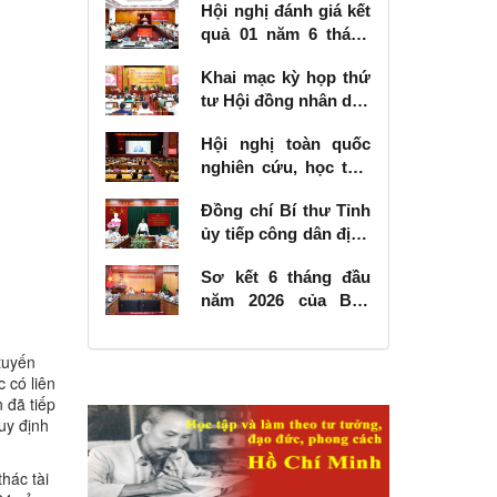
Hội nghị đánh giá kết
quả 01 năm 6 tháng
thực hiện Nghị quyết
Khai mạc kỳ họp thứ
số 57-NQ/TW
tư Hội đồng nhân dân
tỉnh khóa XVIII, nhiệm
Hội nghị toàn quốc
kỳ 2026 - 2031
nghiên cứu, học tập,
quán triệt và triển
Đồng chí Bí thư Tỉnh
khai thực hiện Nghị
ủy tiếp công dân định
quyết số 10-NQ/TW
kỳ tháng 6 năm 2026
của Bộ Chính trị về
Sơ kết 6 tháng đầu
phát triển kinh tế có
năm 2026 của Ban
vốn đầu tư nước
Chỉ đạo Nhà nước
ngoài
các công trình, dự án
tuyến
quan trọng quốc gia,
 có liên
trọng điểm ngành
 đã tiếp
giao thông vận tải
uy định
hác tài