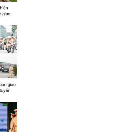
 hiện
n giao
mở qua
oàn giao
 tuyển
5