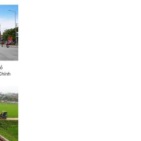
số
Chính
i Nghị
sát
sách,
GT từ