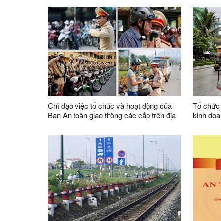
quý III và các tháng cuối năm 2025
bảo đảm 
Chỉ đạo việc tổ chức và hoạt động của
Tổ chức q
Ban An toàn giao thông các cấp trên địa
kinh doa
bàn tỉnh
động cơ 