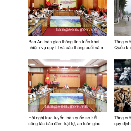
Ban An toàn giao thông tỉnh triển khai
Tăng cư
nhiệm vụ quý III và các tháng cuối năm
Quốc khá
toàn gia
năm học
Hội nghị trực tuyến toàn quốc sơ kết
Tăng cườ
công tác bảo đảm trật tự, an toàn giao
quy định
thông quý II; phương hướng, nhiệm vụ
doanh, đ