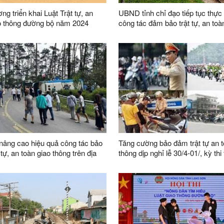
ng triển khai Luật Trật tự, an
UBND tỉnh chỉ đạo tiếp tục thực
o thông đường bộ năm 2024
công tác đảm bảo trật tự, an toà
thông và xử lý, xoá bỏ lối đi tự 
đường sắt trên địa bàn tỉnh
nâng cao hiệu quả công tác bảo
Tăng cường bảo đảm trật tự an t
tự, an toàn giao thông trên địa
thông dịp nghỉ lễ 30/4-01/, kỳ thi
sinh và cao điểm du lịch hè 202