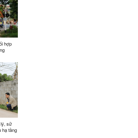
ối hợp
ông
 nghỉ Lễ
lý, sử
u hạ tầng
trên địa