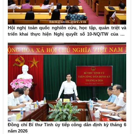
Hội nghị toàn quốc nghiên cứu, học tập, quán triệt và
triển khai thực hiện Nghị quyết số 10-NQ/TW của Bộ
Chính trị về phát triển kinh tế có vốn đầu tư nước ngoài
Đồng chí Bí thư Tỉnh ủy tiếp công dân định kỳ tháng 6
năm 2026