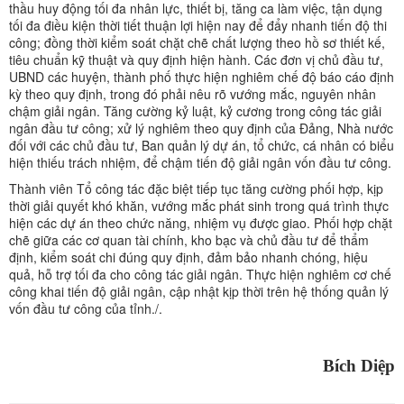
thầu huy động tối đa nhân lực, thiết bị, tăng ca làm việc, tận dụng
tối đa điều kiện thời tiết thuận lợi hiện nay để đẩy nhanh tiến độ thi
công; đồng thời kiểm soát chặt chẽ chất lượng theo hồ sơ thiết kế,
tiêu chuẩn kỹ thuật và quy định hiện hành. Các đơn vị chủ đầu tư,
UBND các huyện, thành phố thực hiện nghiêm chế độ báo cáo định
kỳ theo quy định, trong đó phải nêu rõ vướng mắc, nguyên nhân
chậm giải ngân. Tăng cường kỷ luật, kỷ cương trong công tác giải
ngân đầu tư công; xử lý nghiêm theo quy định của Đảng, Nhà nước
đối với các chủ đầu tư, Ban quản lý dự án, tổ chức, cá nhân có biểu
hiện thiếu trách nhiệm, để chậm tiến độ giải ngân vốn đầu tư công.
Thành viên Tổ công tác đặc biệt tiếp tục tăng cường phối hợp, kịp
thời giải quyết khó khăn, vướng mắc phát sinh trong quá trình thực
hiện các dự án theo chức năng, nhiệm vụ được giao. Phối hợp chặt
chẽ giữa các cơ quan tài chính, kho bạc và chủ đầu tư để thẩm
định, kiểm soát chi đúng quy định, đảm bảo nhanh chóng, hiệu
quả, hỗ trợ tối đa cho công tác giải ngân. Thực hiện nghiêm cơ chế
công khai tiến độ giải ngân, cập nhật kịp thời trên hệ thống quản lý
vốn đầu tư công của tỉnh./.
Bích Diệp