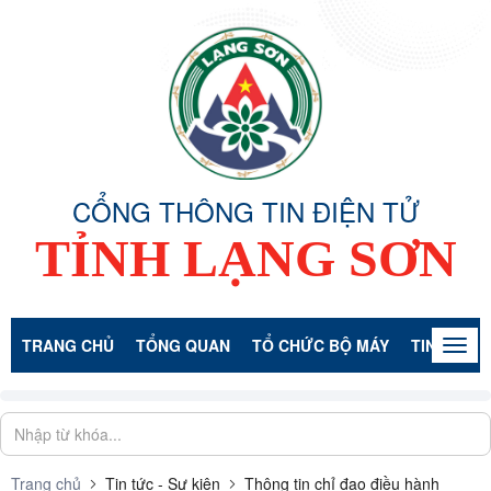
CỔNG THÔNG TIN ĐIỆN TỬ
TỈNH LẠNG SƠN
TRANG CHỦ
TỔNG QUAN
TỔ CHỨC BỘ MÁY
TIN TỨC -
Togg
navig
Trang chủ
Tin tức - Sự kiện
Thông tin chỉ đạo điều hành