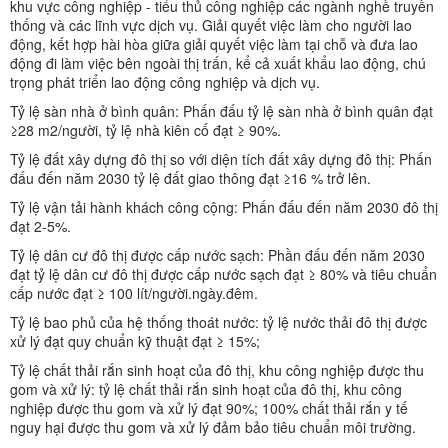
khu vực công nghiệp - tiểu thủ công nghiệp các ngành nghề truyền
thống và các lĩnh vực dịch vụ. Giải quyết việc làm cho người lao
động, kết hợp hài hòa giữa giải quyết việc làm tại chỗ và đưa lao
động đi làm việc bên ngoài thị trấn, kể cả xuất khẩu lao động, chú
trọng phát triển lao động công nghiệp và dịch vụ.
Tỷ lệ sàn nhà ở bình quân: Phấn đấu tỷ lệ sàn nhà ở bình quân đạt
≥28 m2/người, tỷ lệ nhà kiên cố đạt ≥ 90%.
Tỷ lệ đất xây dựng đô thị so với diện tích đất xây dựng đô thị: Phấn
đấu đến năm 2030 tỷ lệ đất giao thông đạt ≥16 % trở lên.
Tỷ lệ vận tải hành khách công cộng: Phấn đấu đến năm 2030 đô thị
đạt 2-5%.
Tỷ lệ dân cư đô thị được cấp nước sạch: Phần đấu đến năm 2030
đạt tỷ lệ dân cư đô thị được cấp nước sạch đạt ≥ 80% và tiêu chuẩn
cấp nước đạt ≥ 100 lít/người.ngày.đêm.
Tỷ lệ bao phủ của hệ thống thoát nước: tỷ lệ nước thải đô thị được
xử lý đạt quy chuẩn kỹ thuật đạt ≥ 15%;
Tỷ lệ chất thải rắn sinh hoạt của đô thị, khu công nghiệp được thu
gom và xử lý: tỷ lệ chất thải rắn sinh hoạt của đô thị, khu công
nghiệp được thu gom và xử lý đạt 90%; 100% chất thải rắn y tế
nguy hại được thu gom và xử lý đảm bảo tiêu chuẩn môi trường.