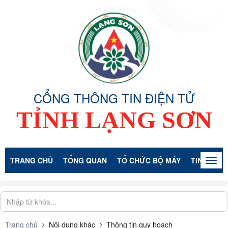
CỔNG THÔNG TIN ĐIỆN TỬ
TỈNH LẠNG SƠN
TRANG CHỦ
TỔNG QUAN
TỔ CHỨC BỘ MÁY
TIN TỨC -
Togg
navig
Trang chủ
Nội dung khác
Thông tin quy hoạch