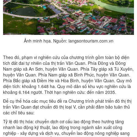
Ảnh minh họa. Nguồn: langsontourism.com.vn
Theo đó,
phạm vi nghiên cứu của chương trình gồm toàn bộ diện
tích đất đai tự nhiên của thị trấn Văn Quan. Phía Đông và Đông
Nam giáp xã An Sơn, huyện Văn Quan. Phía Tây giáp xã Tú Xuyên,
huyện Văn Quan. Phía Nam giáp xã Bình Phúc, huyện Văn Quan.
Phía Bắc giáp xã Điềm He và Hòa Bình, huyện Văn Quan. Quy mô
diện tích: khoảng 1.648 ha. Quy mô dân số khu vực nghiên cứu là
khoảng 6.164 người. Thời hạn nghiên cứu: đến năm 2035.
Để cụ thể hóa các mục tiêu đề ra Chương trình phát triển đô thị thị
trấn Văn Quan đạt chuẩn đô thị loại V, cần phải đảm bảo tuân thủ
các chỉ tiêu sau:
Tỷ lệ đô thị hóa: chuyển dịch cơ cấu lao động theo hướng tăng
nhanh lao động kỹ thuật, lao động trong ngành sản xuất công
nghiệp - xây dựng và dịch vụ, chuyển lao động nông nghiệp sang