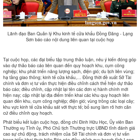
Lãnh đạo Ban Quản lý Khu kinh tế cửa khẩu Đồng Đăng - Lạng
Sơn báo cáo nội dung liên quan tại cuộc họp
Tại cuộc họp, các đại biểu tập trung thảo luận, nêu ý kiến đóng góp
vào dự thảo báo cáo liên quan đến quy hoạch khu, cụm công
nghiệp; khu phát triển năng lượng sạch, điện gió; du lịch liên vùng;
hạ tầng giao thông; kinh tế cửa khẩu,… Đồng thời đề xuất Sở Tài
chính và đơn vị tư vấn thực hiện điều chỉnh cách thể hiện dự thảo
báo cáo; điều chỉnh, cập nhật lại tên các đơn vị hành chính mới
hiện nay; cập nhật lại địa điểm triển khai các khu quy hoạch liên
quan đến khu, cụm công nghiệp; điện gió; vùng trồng các loại cây;
khu vực kinh tế cửa khẩu sát với thực tế; bổ sung làm rõ hơn căn
cứ điều chỉnh quy hoạch.
Phát biểu kết luận cuộc họp, đồng chí Đinh Hữu Học, Ủy viên Ban
Thường vụ Tỉnh ủy, Phó Chủ tịch Thường trực UBND tỉnh đánh giá
cao sự chủ động, trách nhiệm của Sở Tài chính và đơn vị tư vấn
trong triển khai thực hiện Báo cáo điều chỉnh quy hoạch tỉnh Lạng