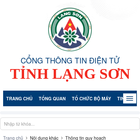
CỔNG THÔNG TIN ĐIỆN TỬ
TỈNH LẠNG SƠN
TRANG CHỦ
TỔNG QUAN
TỔ CHỨC BỘ MÁY
TIN TỨC -
Togg
navig
Trang chủ
Nội dung khác
Thông tin quy hoạch