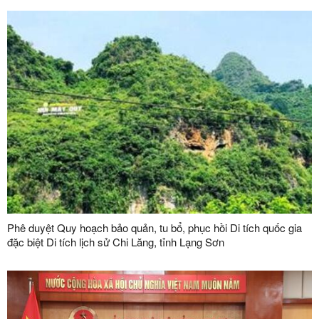
Phê duyệt Quy hoạch bảo quản, tu bổ, phục hồi Di tích quốc gia
đặc biệt Di tích lịch sử Chi Lăng, tỉnh Lạng Sơn