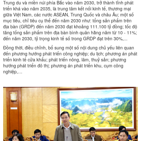
Trung du và miền núi phía Bắc vào năm 2030, trở thành tỉnh phát
triển khá vào năm 2035, là trung tâm kết nối kinh tế, thương mại
giữa Việt Nam, các nước ASEAN, Trung Quốc và châu Âu; một số
mục tiêu, chỉ tiêu cụ thể đến năm 2030 như: tổng sản phẩm trên
địa bàn (GRDP) đến năm 2030 đạt khoảng 111.100 tỷ đồng; tốc độ
tăng tổng sản phẩm trên địa bàn bình quân hằng năm từ 10 - 11%;
đến năm 2030, tỷ trọng kinh tế số trong GRDP đạt trên 30%,...
Đồng thời, điều chỉnh, bổ sung một số nội dung chủ yếu liên quan
đến phương hướng phát triển công nghiệp; du lịch; phương án phát
triển kinh tế cửa khẩu; phát triển nông, lâm, thuỷ sản; phương
hướng phát triển đô thị; phương án phát triển khu, cụm công
nghiệp,…