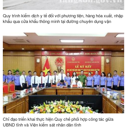
Quy trình kiểm dịch y tế đối với phương tiện, hàng hóa xuất, nhập
khẩu qua cửa khẩu thông minh tại đường chuyên dụng vận
chuyển hàng hoá khu vực mốc 1119-1120 và đường chuyên
dụng vận chuyển hàng hoá khu vực mốc 1088/2-1089 thuộc cặp
cửa khẩu quốc tế Hữu Nghị (Việt Nam) - Hữu Nghị Quan (Trung
Quốc)
Chỉ đạo triển khai thực hiện Quy chế phối hợp công tác giữa
UBND tỉnh và Viện kiểm sát nhân dân tỉnh