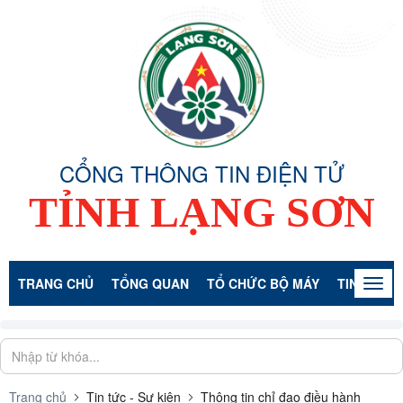
CỔNG THÔNG TIN ĐIỆN TỬ
TỈNH LẠNG SƠN
TRANG CHỦ
TỔNG QUAN
TỔ CHỨC BỘ MÁY
TIN TỨC -
Togg
navig
Trang chủ
Tin tức - Sự kiện
Thông tin chỉ đạo điều hành