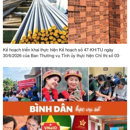
Kế hoạch triển khai thực hiện Kế hoạch số 47-KH/TU ngày
30/6/2026 của Ban Thường vụ Tỉnh ủy thực hiện Chỉ thị số 03-
CT/TW ngày 03/02/2026 của Ban Bí thư về tăng cường sự lãnh
đạo của Đảng đối với công tác quản lý, phát triển vật liệu xây
dựng trong giai đoạn mới