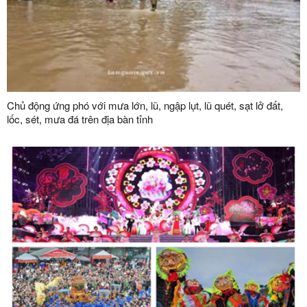
Chủ động ứng phó với mưa lớn, lũ, ngập lụt, lũ quét, sạt lở đất,
lốc, sét, mưa đá trên địa bàn tỉnh