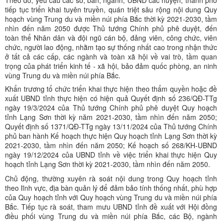
Theo đó, yêu cầu các sở, ban, ngành, UBND các huyện, thành phố
tiếp tục triển khai tuyên truyền, quán triệt sâu rộng nội dung Quy
hoạch vùng Trung du và miền núi phía Bắc thời kỳ 2021-2030, tầm
nhìn đến năm 2050 được Thủ tướng Chính phủ phê duyệt, đến
toàn thể Nhân dân và đội ngũ cán bộ, đảng viên, công chức, viên
chức, người lao động, nhằm tạo sự thống nhất cao trong nhận thức
ở tất cả các cấp, các ngành và toàn xã hội về vai trò, tầm quan
trọng của phát triển kinh tế - xã hội, bảo đảm quốc phòng, an ninh
vùng Trung du và miền núi phía Bắc.
Khẩn trương tổ chức triển khai thực hiện theo thẩm quyền hoặc đề
xuất UBND tỉnh thực hiện có hiện quả Quyết định số 236/QĐ-TTg
ngày 19/3/2024 của Thủ tướng Chính phủ phê duyệt Quy hoạch
tỉnh Lạng Sơn thời kỳ năm 2021-2030, tầm nhìn đến năm 2050;
Quyết định số 1371/QĐ-TTg ngày 13/11/2024 của Thủ tướng Chính
phủ ban hành Kế hoạch thực hiện Quy hoạch tỉnh Lạng Sơn thời kỳ
2021-2030, tầm nhìn đến năm 2050; Kế hoạch số 268/KH-UBND
ngày 19/12/2024 của UBND tỉnh về việc triển khai thực hiện Quy
hoạch tỉnh Lạng Sơn thời kỳ 2021-2030, tầm nhìn đến năm 2050.
Chủ động, thường xuyên rà soát nội dung trong Quy hoạch tỉnh
theo lĩnh vực, địa bàn quản lý để đảm bảo tính thống nhất, phù hợp
của Quy hoạch tỉnh với Quy hoạch vùng Trung du và miền núi phía
Bắc. Tiếp tục rà soát, tham mưu UBND tỉnh đề xuất với Hội đồng
điều phối vùng Trung du và miền núi phía Bắc, các Bộ, ngành