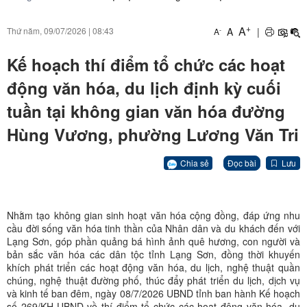
+
A
A
|
Thứ năm, 09/07/2026
|
08:43
-
A
Kế hoạch thí điểm tổ chức các hoạt
động văn hóa, du lịch định kỳ cuối
tuần tại không gian văn hóa đường
Hùng Vương, phường Lương Văn Tri
Chia sẻ
Đọc bài
Lưu
Nhằm tạo không gian sinh hoạt văn hóa cộng đồng, đáp ứng nhu
cầu đời sống văn hóa tinh thần của Nhân dân và du khách đến với
Lạng Sơn, góp phần quảng bá hình ảnh quê hương, con người và
bản sắc văn hóa các dân tộc tỉnh Lạng Sơn, đồng thời khuyến
khích phát triển các hoạt động văn hóa, du lịch, nghệ thuật quần
chúng, nghệ thuật đường phố, thúc đẩy phát triển du lịch, dịch vụ
và kinh tế ban đêm, ngày 08/7/2026 UBND tỉnh ban hành Kế hoạch
số 269/KH-UBND về thí điểm tổ chức các hoạt động văn hóa, du