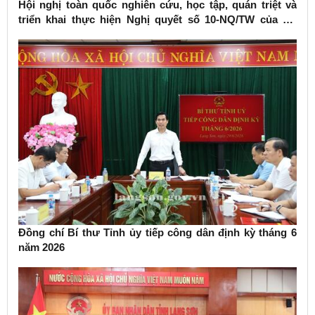
Hội nghị toàn quốc nghiên cứu, học tập, quán triệt và
triển khai thực hiện Nghị quyết số 10-NQ/TW của Bộ
Chính trị về phát triển kinh tế có vốn đầu tư nước ngoài
Đồng chí Bí thư Tỉnh ủy tiếp công dân định kỳ tháng 6
năm 2026