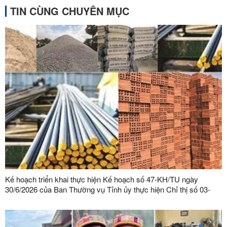
TIN CÙNG CHUYÊN MỤC
Kế hoạch triển khai thực hiện Kế hoạch số 47-KH/TU ngày
30/6/2026 của Ban Thường vụ Tỉnh ủy thực hiện Chỉ thị số 03-
CT/TW ngày 03/02/2026 của Ban Bí thư về tăng cường sự lãnh
đạo của Đảng đối với công tác quản lý, phát triển vật liệu xây
dựng trong giai đoạn mới