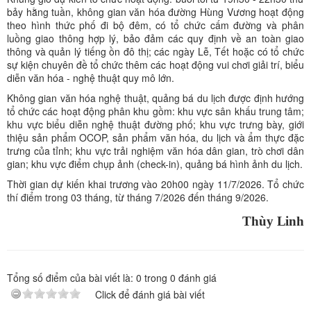
bảy hằng tuần, không gian văn hóa đường Hùng Vương hoạt động
theo hình thức phố đi bộ đêm, có tổ chức cấm đường và phân
luồng giao thông hợp lý, bảo đảm các quy định về an toàn giao
thông và quản lý tiếng ồn đô thị; các ngày Lễ, Tết hoặc có tổ chức
sự kiện chuyên đề tổ chức thêm các hoạt động vui chơi giải trí, biểu
diễn văn hóa - nghệ thuật quy mô lớn.
Không gian văn hóa nghệ thuật, quảng bá du lịch được định hướng
tổ chức các hoạt động phân khu gồm: khu vực sân khấu trung tâm;
khu vực biểu diễn nghệ thuật đường phố; khu vực trưng bày, giới
thiệu sản phẩm OCOP, sản phẩm văn hóa, du lịch và ẩm thực đặc
trưng của tỉnh; khu vực trải nghiệm văn hóa dân gian, trò chơi dân
gian; khu vực điểm chụp ảnh (check-in), quảng bá hình ảnh du lịch.
Thời gian dự kiến khai trương vào 20h00 ngày 11/7/2026. Tổ chức
thí điểm trong 03 tháng, từ tháng 7/2026 đến tháng 9/2026.
Thùy Linh
Tổng số điểm của bài viết là:
0
trong
0
đánh giá
Click để đánh giá bài viết