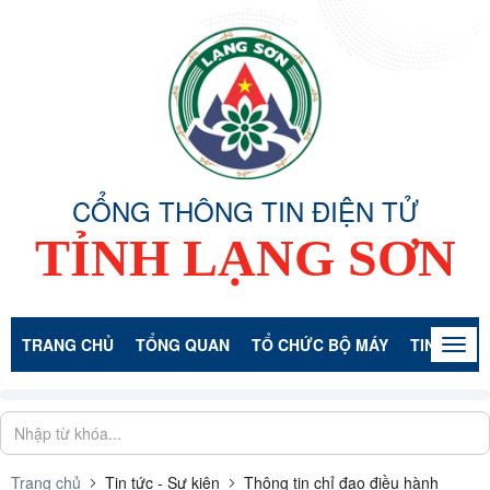
CỔNG THÔNG TIN ĐIỆN TỬ
TỈNH LẠNG SƠN
TRANG CHỦ
TỔNG QUAN
TỔ CHỨC BỘ MÁY
TIN TỨC -
Togg
navig
Trang chủ
Tin tức - Sự kiện
Thông tin chỉ đạo điều hành