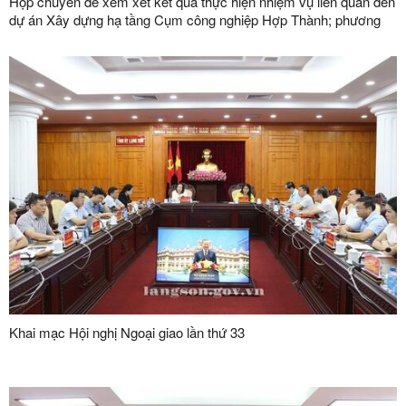
Họp chuyên đề xem xét kết quả thực hiện nhiệm vụ liên quan đến
dự án Xây dựng hạ tầng Cụm công nghiệp Hợp Thành; phương
án xử lý chuyển tiếp bồi thường các công trình hạ tầng kỹ thuật
phục vụ giải phóng mặt bằng dự án Khu công nghiệp VSIP Lạng
Sơn
Khai mạc Hội nghị Ngoại giao lần thứ 33