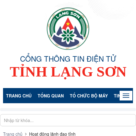
CỔNG THÔNG TIN ĐIỆN TỬ
TỈNH LẠNG SƠN
TRANG CHỦ
TỔNG QUAN
TỔ CHỨC BỘ MÁY
TIN TỨC -
Togg
navig
Trang chủ
Hoạt động lãnh đạo tỉnh