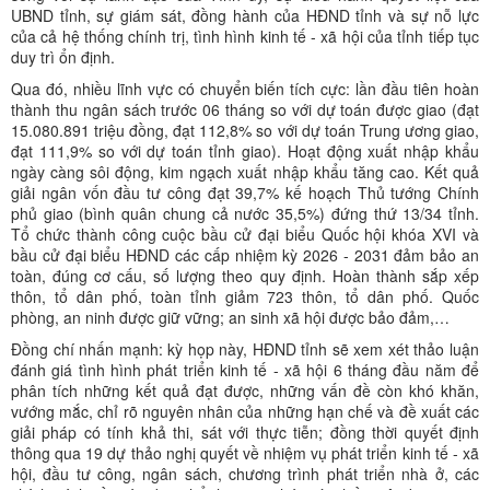
UBND tỉnh, sự giám sát, đồng hành của HĐND tỉnh và sự nỗ lực
của cả hệ thống chính trị, tình hình kinh tế - xã hội của tỉnh tiếp tục
duy trì ổn định.
Qua đó, nhiều lĩnh vực có chuyển biến tích cực: lần đầu tiên hoàn
thành thu ngân sách trước 06 tháng so với dự toán được giao (đạt
15.080.891 triệu đồng, đạt 112,8% so với dự toán Trung ương giao,
đạt 111,9% so với dự toán tỉnh giao). Hoạt động xuất nhập khẩu
ngày càng sôi động, kim ngạch xuất nhập khẩu tăng cao. Kết quả
giải ngân vốn đầu tư công đạt 39,7% kế hoạch Thủ tướng Chính
phủ giao (bình quân chung cả nước 35,5%) đứng thứ 13/34 tỉnh.
Tổ chức thành công cuộc bầu cử đại biểu Quốc hội khóa XVI và
bầu cử đại biểu HĐND các cấp nhiệm kỳ 2026 - 2031 đảm bảo an
toàn, đúng cơ cấu, số lượng theo quy định. Hoàn thành sắp xếp
thôn, tổ dân phố, toàn tỉnh giảm 723 thôn, tổ dân phố. Quốc
phòng, an ninh được giữ vững; an sinh xã hội được bảo đảm,…
Đồng chí nhấn mạnh: kỳ họp này, HĐND tỉnh sẽ xem xét thảo luận
đánh giá tình hình phát triển kinh tế - xã hội 6 tháng đầu năm để
phân tích những kết quả đạt được, những vấn đề còn khó khăn,
vướng mắc, chỉ rõ nguyên nhân của những hạn chế và đề xuất các
giải pháp có tính khả thi, sát với thực tiễn; đồng thời quyết định
thông qua 19 dự thảo nghị quyết về nhiệm vụ phát triển kinh tế - xã
hội, đầu tư công, ngân sách, chương trình phát triển nhà ở, các