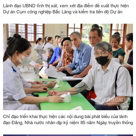
Lãnh đạo UBND tỉnh thị sát, xem xét địa điểm đề xuất thực hiện
Dự án Cụm công nghiệp Bắc Lãng và kiểm tra tiến độ Dự án
Cụm công nghiệp Đình Lập
Chỉ đạo triển khai thực hiện các nội dung bài phát biểu của lãnh
đạo Đảng, Nhà nước nhân dịp kỷ niệm 85 năm Ngày truyền thống
Người cao tuổi Việt Nam (06/6/1941-06/6/2026)