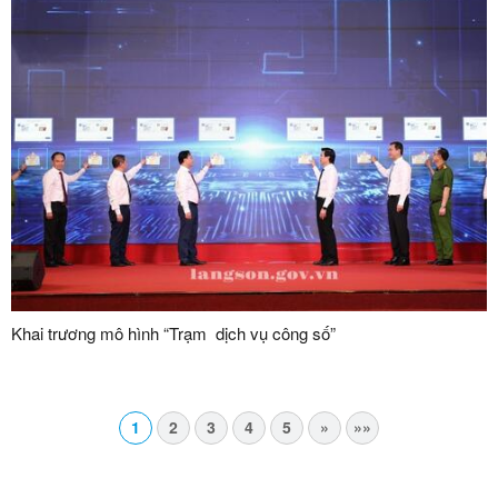
Khai trương mô hình “Trạm dịch vụ công số”
1
2
3
4
5
»
»»