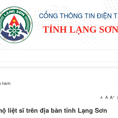
CỔNG THÔNG TIN ĐIỆN 
TỈNH LẠNG SƠ
ều hành
+
A
A
|
-
A
mộ liệt sĩ trên địa bàn tỉnh Lạng Sơn