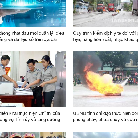
thống nhất đầu mối quản lý, điều
Quy trình kiểm dịch y tế đối với
ầng và dữ liệu số trên địa bàn
tiện, hàng hóa xuất, nhập khẩu 
khẩu thông minh tại đường chu
vận chuyển hàng hoá khu vực 
1119-1120 và đường chuyên dụ
chuyển hàng hoá khu vực mốc 1
1089 thuộc cặp cửa khẩu quốc 
Nghị (Việt Nam) - Hữu Nghị Qua
Quốc)
riển khai thực hiện Chỉ thị của
UBND tỉnh chỉ đạo thực hiện cô
ờng vụ Tỉnh ủy về tăng cường
phòng cháy, chữa cháy và cứu 
đạo của Đảng đối với công tác thi
hộ
dân sự, thi hành án hành chính
bàn tỉnh