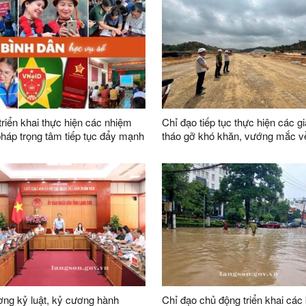
triển khai thực hiện các nhiệm
Chỉ đạo tiếp tục thực hiện các gi
 pháp trọng tâm tiếp tục đẩy mạnh
tháo gỡ khó khăn, vướng mắc 
ào “Bình dân học vụ số” trên địa
trong công tác giải phóng mặt b
dự án trên địa bàn tỉnh
ng kỷ luật, kỷ cương hành
Chỉ đạo chủ động triển khai các 