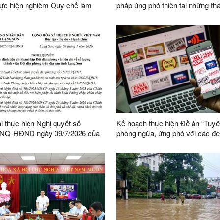
hực hiện nghiêm Quy chế làm
pháp ứng phó thiên tai những th
a UBND tỉnh nhiệm kỳ 2026-2031
năm 2026
ai thực hiện Nghị quyết số
Kế hoạch thực hiện Đề án “Tuyê
/NQ-HĐND ngày 09/7/2026 của
phòng ngừa, ứng phó với các đe
h quy định tiêu chí thành lập
ninh phi truyền thống đến năm 2
phòng và tiêu chí về số lượng
nhìn đến năm 2045”
ên Đội dân phòng trên địa bàn