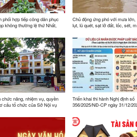
 phối hợp tiếp công dân phục
Chủ động ứng phó với mưa lớn, 
lụt, lũ quét, sạt lở đất, lốc, sét,
i khóa XVI
trên địa bàn tỉnh
 chức năng, nhiệm vụ, quyền
Triển khai thi hành Nghị định số
ơ cấu tổ chức của Sở Nội vụ
356/2025/NĐ-CP ngày 31/12/20
Chính phủ quy định chi tiết một 
và biện pháp thi hành Luật Bảo v
cá nhân trên địa bàn tỉnh Lạng 