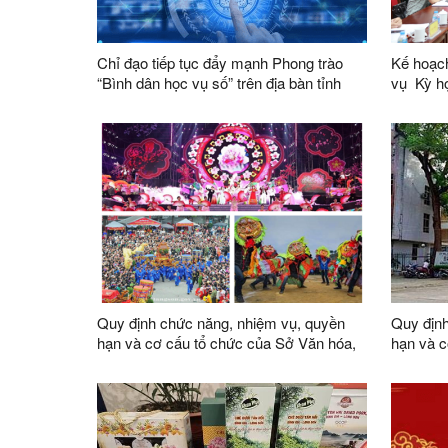
Chỉ đạo tiếp tục đẩy mạnh Phong trào
Kế hoạch
“Bình dân học vụ số” trên địa bàn tỉnh
vụ Kỳ họp không thường lệ thứ Nhất,
Quốc hộ
Quy định chức năng, nhiệm vụ, quyền
Quy định
hạn và cơ cấu tổ chức của Sở Văn hóa,
hạn và c
Thể thao và Du lịch