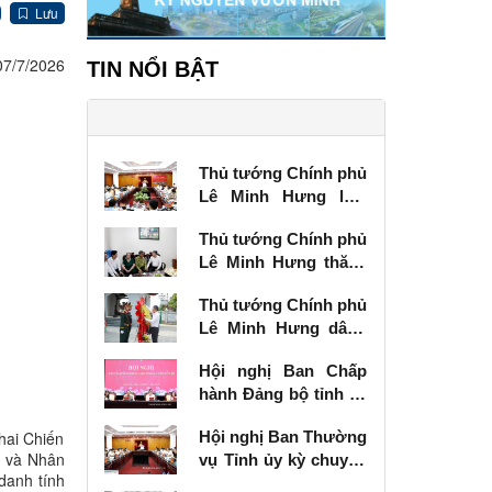
Lưu
07/7/2026
TIN NỔI BẬT
Thủ tướng Chính phủ
Lê Minh Hưng làm
việc với Ban Thường
Thủ tướng Chính phủ
vụ Tỉnh ủy Lạng Sơn
Lê Minh Hưng thăm,
tặng quà thương
Thủ tướng Chính phủ
binh tại Lạng Sơn
Lê Minh Hưng dâng
hương tưởng niệm
Hội nghị Ban Chấp
các Anh hùng liệt sĩ
hành Đảng bộ tỉnh kỳ
tại Lạng Sơn
chuyên đề
hai Chiến
Hội nghị Ban Thường
n và Nhân
vụ Tỉnh ủy kỳ chuyên
 danh tính
đề