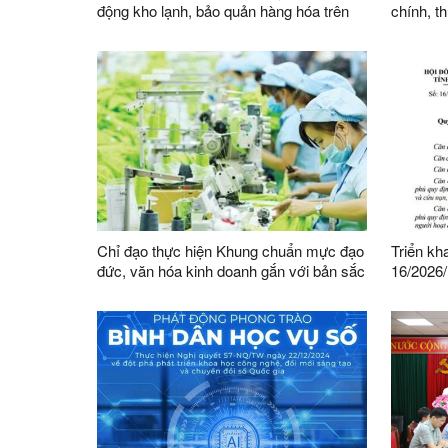
động kho lạnh, bảo quản hàng hóa trên
chính, t
địa bàn
việc củ
Chỉ đạo thực hiện Khung chuẩn mực đạo
Triển kh
đức, văn hóa kinh doanh gắn với bản sắc
16/2026
dân tộc và tiếp cận được tinh hoa văn
HĐND tỉn
hóa kinh doanh thế giới
Đội dân 
thành vi
tỉnh