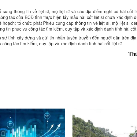
ung thông tin về liệt sĩ, mộ liệt sĩ và các địa điểm nghi có hài cốt li
công tác của BCĐ tỉnh thực hiện lấy mẫu hài cốt liệt sĩ chưa xác định
kế hoạch; tổ chức phát Phiếu cung cấp thông tin về liệt sĩ, mộ liệt sĩ đ
g tin phục vụ công tác tìm kiếm, quy tập và xác định danh tính hài cốt l
sự tỉnh xây dựng và gửi tin nhắn tuyên truyền đến người dân trên địa
ụ công tác tìm kiếm, quy tập và xác định danh tính hài cốt liệt sĩ.
Th