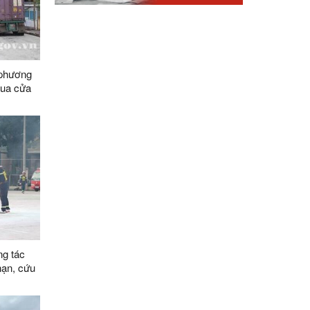
 phương
qua cửa
yên dụng
mốc
ng vận
088/2-
tế Hữu
n (Trung
ng tác
nạn, cứu