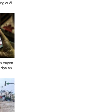
áng cuối
n truyền
 dọa an
030, tầm