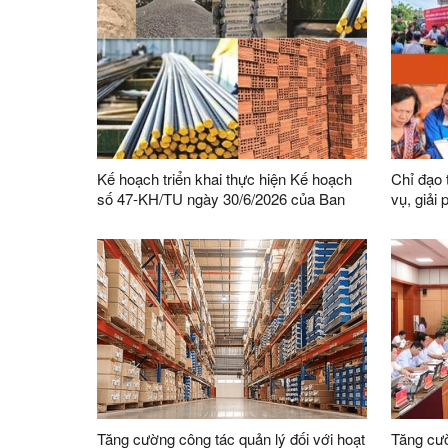
Kế hoạch triển khai thực hiện Kế hoạch
Chỉ đạo 
số 47-KH/TU ngày 30/6/2026 của Ban
vụ, giải
Thường vụ Tỉnh ủy thực hiện Chỉ thị số
Phong tr
03-CT/TW ngày 03/02/2026 của Ban Bí
bàn tỉnh
thư về tăng cường sự lãnh đạo của Đảng
đối với công tác quản lý, phát triển vật
liệu xây dựng trong giai đoạn mới
Tăng cường công tác quản lý đối với hoạt
Tăng cườ