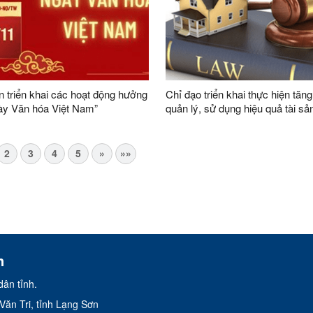
 triển khai các hoạt động hưởng
Chỉ đạo triển khai thực hiện tăn
ày Văn hóa Việt Nam”
quản lý, sử dụng hiệu quả tài sả
2
3
4
5
»
»»
n
ân tỉnh.
ăn Tri, tỉnh Lạng Sơn