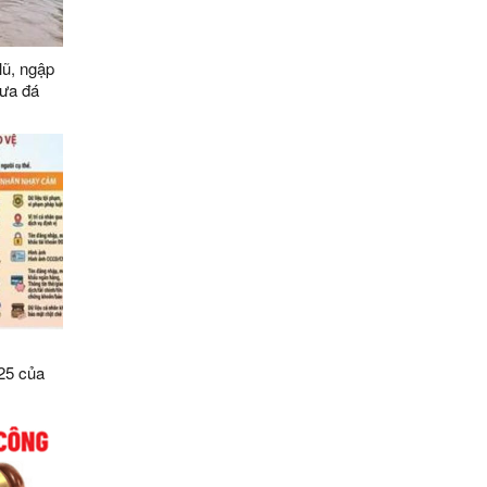
lũ, ngập
 mưa đá
25 của
số điều
ệ dữ liệu
Sơn