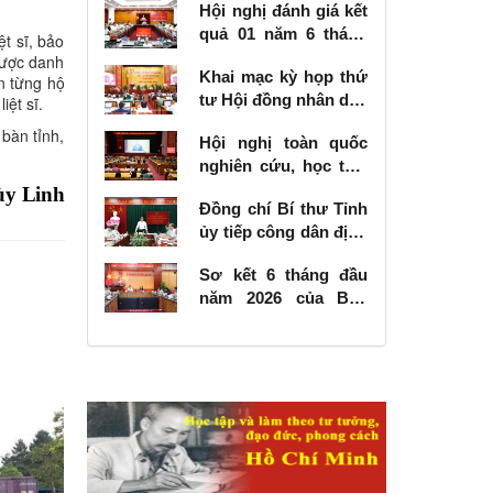
Hội nghị đánh giá kết
quả 01 năm 6 tháng
ệt sĩ, bảo
thực hiện Nghị quyết
 được danh
Khai mạc kỳ họp thứ
số 57-NQ/TW
ến từng hộ
tư Hội đồng nhân dân
iệt sĩ.
tỉnh khóa XVIII, nhiệm
 bàn tỉnh,
Hội nghị toàn quốc
kỳ 2026 - 2031
nghiên cứu, học tập,
quán triệt và triển
ùy Linh
Đồng chí Bí thư Tỉnh
khai thực hiện Nghị
ủy tiếp công dân định
quyết số 10-NQ/TW
kỳ tháng 6 năm 2026
của Bộ Chính trị về
Sơ kết 6 tháng đầu
phát triển kinh tế có
năm 2026 của Ban
vốn đầu tư nước
Chỉ đạo Nhà nước
ngoài
các công trình, dự án
quan trọng quốc gia,
trọng điểm ngành
giao thông vận tải