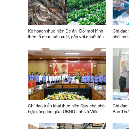
Kế hoạch thực hiện Đề án “Đổi mới hình
Chỉ đạo 
thức tổ chức sản xuất, gắn với chuỗi liên
phối hạ t
kết sản xuất, tiêu thụ sản phẩm, xây
tỉnh
dựng thương hiệu trong lĩnh vực nông
lâm nghiệp giai đoạn 2026 - 2030”
Chỉ đạo triển khai thực hiện Quy chế phối
Chỉ đạo t
hợp công tác giữa UBND tỉnh và Viện
Ban Thư
kiểm sát nhân dân tỉnh
sự lãnh 
hành án 
trên địa 