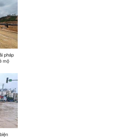
ải pháp
về mộ
ằng các
biện