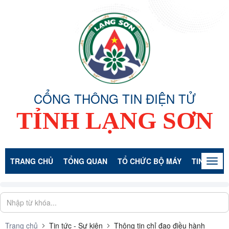
CỔNG THÔNG TIN ĐIỆN TỬ
TỈNH LẠNG SƠN
TRANG CHỦ
TỔNG QUAN
TỔ CHỨC BỘ MÁY
TIN TỨC -
Togg
navig
Trang chủ
Tin tức - Sự kiện
Thông tin chỉ đạo điều hành