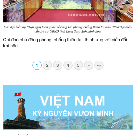
Chỉ đạo chủ động phòng, chống thiên tai, thích ứng với biến đổi
khí hậu
1
2
3
4
5
»
»»