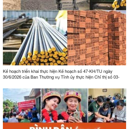
Kế hoạch triển khai thực hiện Kế hoạch số 47-KH/TU ngày
30/6/2026 của Ban Thường vụ Tỉnh ủy thực hiện Chỉ thị số 03-
CT/TW ngày 03/02/2026 của Ban Bí thư về tăng cường sự lãnh
đạo của Đảng đối với công tác quản lý, phát triển vật liệu xây
dựng trong giai đoạn mới