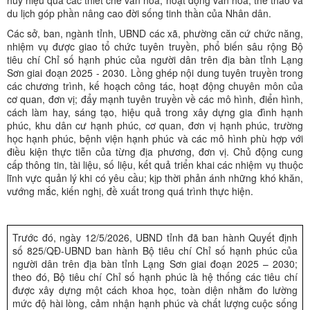
huy hiệu quả các thiết chế văn hóa, hoạt động văn hóa, thể thao và
du lịch góp phần nâng cao đời sống tinh thần của Nhân dân.
Các sở, ban, ngành tỉnh, UBND các xã, phường căn cứ chức năng,
nhiệm vụ được giao tổ chức tuyên truyền, phổ biến sâu rộng Bộ
tiêu chí Chỉ số hạnh phúc của người dân trên địa bàn tỉnh Lạng
Sơn giai đoạn 2025 - 2030. Lồng ghép nội dung tuyên truyền trong
các chương trình, kế hoạch công tác, hoạt động chuyên môn của
cơ quan, đơn vị; đẩy mạnh tuyên truyền về các mô hình, điển hình,
cách làm hay, sáng tạo, hiệu quả trong xây dựng gia đình hạnh
phúc, khu dân cư hạnh phúc, cơ quan, đơn vị hạnh phúc, trường
học hạnh phúc, bệnh viện hạnh phúc và các mô hình phù hợp với
điều kiện thực tiễn của từng địa phương, đơn vị. Chủ động cung
cấp thông tin, tài liệu, số liệu, kết quả triển khai các nhiệm vụ thuộc
lĩnh vực quản lý khi có yêu cầu; kịp thời phản ánh những khó khăn,
vướng mắc, kiến nghị, đề xuất trong quá trình thực hiện.
Trước đó, ngày 12/5/2026, UBND tỉnh đã ban hành Quyết định
số 825/QĐ-UBND ban hành Bộ tiêu chí Chỉ số hạnh phúc của
người dân trên địa bàn tỉnh Lạng Sơn giai đoạn 2025 – 2030;
theo đó, Bộ tiêu chí Chỉ số hạnh phúc là hệ thống các tiêu chí
được xây dựng một cách khoa học, toàn diện nhằm đo lường
mức độ hài lòng, cảm nhận hạnh phúc và chất lượng cuộc sống