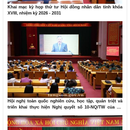
Khai mạc kỳ họp thứ tư Hội đồng nhân dân tỉnh khóa
XVIII, nhiệm kỳ 2026 - 2031
Hội nghị toàn quốc nghiên cứu, học tập, quán triệt và
triển khai thực hiện Nghị quyết số 10-NQ/TW của Bộ
Chính trị về phát triển kinh tế có vốn đầu tư nước ngoài