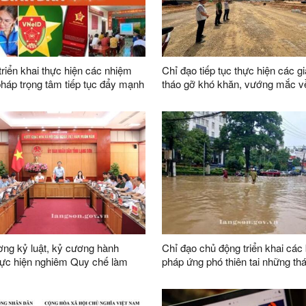
triển khai thực hiện các nhiệm
Chỉ đạo tiếp tục thực hiện các gi
 pháp trọng tâm tiếp tục đẩy mạnh
tháo gỡ khó khăn, vướng mắc 
ào “Bình dân học vụ số” trên địa
trong công tác giải phóng mặt b
dự án trên địa bàn tỉnh
ng kỷ luật, kỷ cương hành
Chỉ đạo chủ động triển khai các 
hực hiện nghiêm Quy chế làm
pháp ứng phó thiên tai những th
a UBND tỉnh nhiệm kỳ 2026-2031
năm 2026