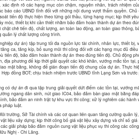
n, xác định rõ các hạng mục còn chậm, nguyên nhân, trách nhiệm củ
hoặc báo cáo UBND tỉnh đối với những nội dung vượt thẩm quyền. Chủ
oát tiến độ thực hiện theo từng gói thầu, từng hạng mục; kịp thời yêu
áy móc, thiết bị khi cần thiết nhằm bảo đảm hoàn thành dự án theo đún
chặt chẽ tiến độ, chất lượng, an toàn lao động, an toàn giao thông, 
 quản lý chất lượng công trình.
iệp dự án) tập trung tối đa nguồn lực tài chính, nhân lực, thiết bị, v
 tăng ca, tăng kíp, bổ sung mũi thi công đối với các hạng mục đủ điều
 bù tiến độ, bảo đảm hoàn thành dự án theo đúng tiến độ. Chủ động phố
 địa phương để kịp thời giải quyết các khó khăn, vướng mắc tồn tại, 
 giao mặt bằng, không để gián đoạn tiến độ chung của dự án. Thực hi
o Hợp đồng BOT; chịu trách nhiệm trước UBND tỉnh Lạng Sơn và trước 
g có dự án đi qua tập trung giải quyết dứt điểm các tồn tại, vướng m
 đường ngang dân sinh, nút giao IC04, bảo đảm bàn giao mặt bằng đáp
nh, bảo đảm an ninh trật tự khu vực thi công; xử lý nghiêm các hành v
a pháp luật.
ôi trường, Sở Tài chính và các cơ quan liên quan tăng cường quản lý, 
vật liệu xây dựng; kịp thời công bố giá vật liệu xây dựng và chỉ số gi
các giải pháp bảo đảm nguồn cung vật liệu phục vụ thi công các công 
Hữu Nghị - Chi Lăng.