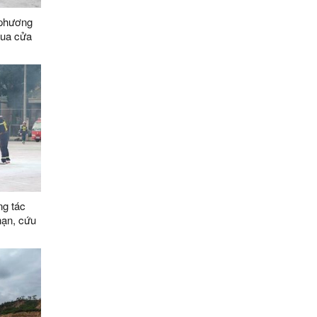
 phương
qua cửa
yên dụng
mốc
ng vận
088/2-
tế Hữu
n (Trung
ng tác
nạn, cứu