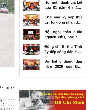
Hội nghị đánh giá kết
quả 01 năm 6 tháng
thực hiện Nghị quyết
Khai mạc kỳ họp thứ
số 57-NQ/TW
tư Hội đồng nhân dân
tỉnh khóa XVIII, nhiệm
Hội nghị toàn quốc
kỳ 2026 - 2031
nghiên cứu, học tập,
quán triệt và triển
Đồng chí Bí thư Tỉnh
khai thực hiện Nghị
ủy tiếp công dân định
quyết số 10-NQ/TW
kỳ tháng 6 năm 2026
của Bộ Chính trị về
Sơ kết 6 tháng đầu
phát triển kinh tế có
năm 2026 của Ban
vốn đầu tư nước
Chỉ đạo Nhà nước
ngoài
các công trình, dự án
quan trọng quốc gia,
trọng điểm ngành
đến Dự án
giao thông vận tải
uyền theo
sát, theo
 và Doanh