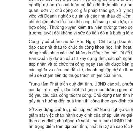
nghiệp dự án rà soát toàn bộ tiến độ thực hiện dự á
quan, đơn vị; chủ động có giải pháp tháo gỡ, xử lý 
việc với Doanh nghiệp dự án và các nhà thầu để kiểm s
chỉnh biện pháp tổ chức thi công, bổ sung nhân lực, m
hợp đồng. Thường xuyên kiểm tra hiện trường; theo dõi 
trường; tuyệt đối không vì sức ép tiến độ mà buông lỏng
Công ty cổ phần cao tốc Hữu Nghị - Chi Lăng (Doanh ngh
đạo các nhà thầu tổ chức thi công khoa học, linh hoạt,
động khắc phục các khó khăn do điều kiện thời tiết để
Ban Quản lý dự án đầu tư xây dựng tỉnh, các sở, ngành,
tiếp nhận và tổ chức thi công ngay sau khi được bàn
các nghĩa vụ của nhà đầu tư, doanh nghiệp dự án the
nếu để chậm tiến độ thuộc trách nhiệm của mình.
Trung tâm Phát triển quỹ đất tỉnh, UBND các xã, phườn
còn lại trên tuyến, đặc biệt là hạng mục đường gom,
độ yêu cầu của công tác thi công. Chủ động nắm tình hì
gây ảnh hưởng đến quá trình thi công theo quy định củ
Sở Xây dựng chủ trì, phối hợp với Sở Nông nghiệp và M
giám sát việc chấp hành quy định của pháp luật về giá 
theo quy định; chủ động rà soát, tham mưu UBND tỉnh 
án trọng điểm trên địa bàn tỉnh, nhất là Dự án cao tốc 