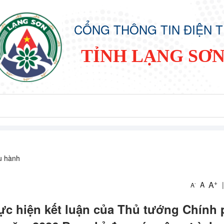
CỔNG THÔNG TIN ĐIỆN 
TỈNH LẠNG SƠ
ều hành
+
A
A
|
-
A
hực hiện kết luận của Thủ tướng Chính