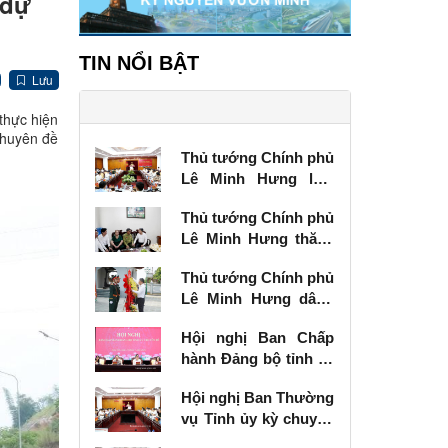
 dự
TIN NỔI BẬT
Lưu
thực hiện
Chuyên đề
Thủ tướng Chính phủ
Lê Minh Hưng làm
việc với Ban Thường
Thủ tướng Chính phủ
vụ Tỉnh ủy Lạng Sơn
Lê Minh Hưng thăm,
tặng quà thương
Thủ tướng Chính phủ
binh tại Lạng Sơn
Lê Minh Hưng dâng
hương tưởng niệm
Hội nghị Ban Chấp
các Anh hùng liệt sĩ
hành Đảng bộ tỉnh kỳ
tại Lạng Sơn
chuyên đề
Hội nghị Ban Thường
vụ Tỉnh ủy kỳ chuyên
đề