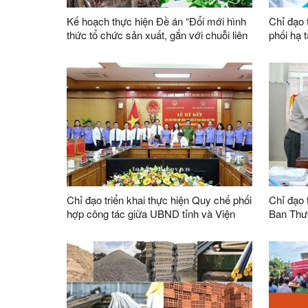
Kế hoạch thực hiện Đề án “Đổi mới hình
Chỉ đạo 
thức tổ chức sản xuất, gắn với chuỗi liên
phối hạ t
kết sản xuất, tiêu thụ sản phẩm, xây
tỉnh
dựng thương hiệu trong lĩnh vực nông
lâm nghiệp giai đoạn 2026 - 2030”
Chỉ đạo triển khai thực hiện Quy chế phối
Chỉ đạo t
hợp công tác giữa UBND tỉnh và Viện
Ban Thư
kiểm sát nhân dân tỉnh
sự lãnh 
hành án 
trên địa 