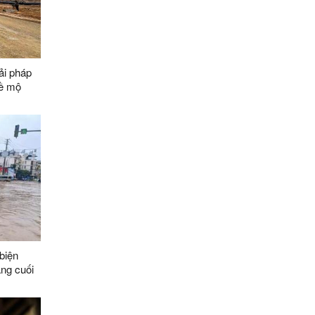
ải pháp
về mộ
ằng các
biện
áng cuối