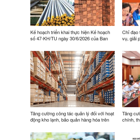
Kế hoạch triển khai thực hiện Kế hoạch
Chỉ đạo 
số 47-KH/TU ngày 30/6/2026 của Ban
vụ, giải
Thường vụ Tỉnh ủy thực hiện Chỉ thị số
Phong tr
03-CT/TW ngày 03/02/2026 của Ban Bí
bàn tỉnh
thư về tăng cường sự lãnh đạo của Đảng
đối với công tác quản lý, phát triển vật
liệu xây dựng trong giai đoạn mới
Tăng cường công tác quản lý đối với hoạt
Tăng cườ
động kho lạnh, bảo quản hàng hóa trên
chính, t
địa bàn
việc củ