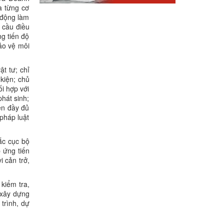
a từng cơ
 động làm
 cầu điều
g tiến độ
bảo vệ môi
ật tư; chỉ
 kiện; chủ
i hợp với
phát sinh;
ện đầy đủ
pháp luật
ắc cục bộ
 ứng tiến
i cản trở,
kiểm tra,
á xây dựng
trình, dự