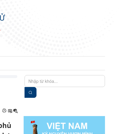
TỬ
N
EN
VIE
 phủ