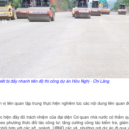
iết bị đẩy nhanh tiến độ thi công dự án Hữu Nghị - Chi Lăng
 vị liên quan tập trung thực hiện nghiêm túc các nội dung liên quan 
ực hiện đầy đủ trách nhiệm của đại diện Cơ quan nhà nước có thẩm q
eo phương thức đối tác công tư; tăng cường công tác kiểm tra, giám 
, phối hợp với các sở, ngành, UBND các xã, phường nơi dự án đi qua