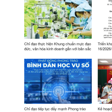
Chỉ đạo thực hiện Khung chuẩn mực đạo
Triển kh
đức, văn hóa kinh doanh gắn với bản sắc
16/2026
dân tộc và tiếp cận được tinh hoa văn
HĐND tỉn
hóa kinh doanh thế giới
Đội dân 
thành vi
tỉnh
Chỉ đạo tiếp tục đẩy mạnh Phong trào
Kế hoạch