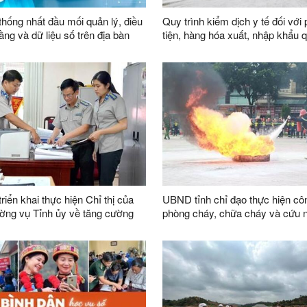
thống nhất đầu mối quản lý, điều
Quy trình kiểm dịch y tế đối với
ầng và dữ liệu số trên địa bàn
tiện, hàng hóa xuất, nhập khẩu 
khẩu thông minh tại đường chu
vận chuyển hàng hoá khu vực 
1119-1120 và đường chuyên dụ
chuyển hàng hoá khu vực mốc 1
1089 thuộc cặp cửa khẩu quốc 
Nghị (Việt Nam) - Hữu Nghị Qua
Quốc)
riển khai thực hiện Chỉ thị của
UBND tỉnh chỉ đạo thực hiện cô
ờng vụ Tỉnh ủy về tăng cường
phòng cháy, chữa cháy và cứu 
đạo của Đảng đối với công tác thi
hộ
dân sự, thi hành án hành chính
bàn tỉnh