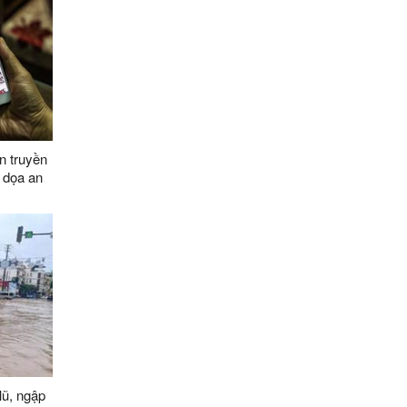
n truyền
 dọa an
030, tầm
lũ, ngập