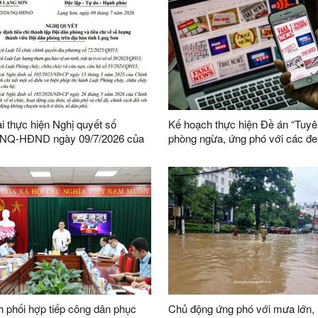
ai thực hiện Nghị quyết số
Kế hoạch thực hiện Đề án “Tuyê
/NQ-HĐND ngày 09/7/2026 của
phòng ngừa, ứng phó với các đe
h quy định tiêu chí thành lập
ninh phi truyền thống đến năm 2
phòng và tiêu chí về số lượng
nhìn đến năm 2045”
ên Đội dân phòng trên địa bàn
 phối hợp tiếp công dân phục
Chủ động ứng phó với mưa lớn, 