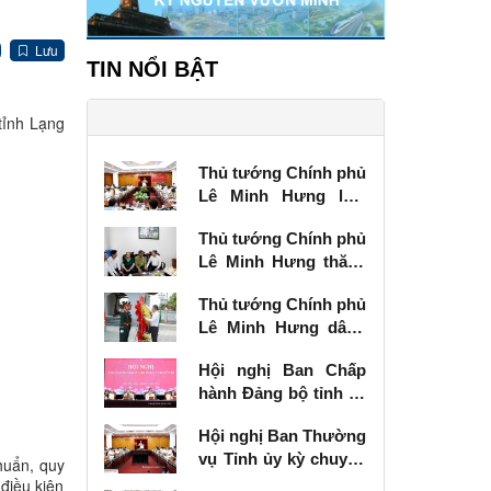
Lưu
TIN NỔI BẬT
tỉnh Lạng
Thủ tướng Chính phủ
Lê Minh Hưng làm
việc với Ban Thường
Thủ tướng Chính phủ
vụ Tỉnh ủy Lạng Sơn
Lê Minh Hưng thăm,
tặng quà thương
Thủ tướng Chính phủ
binh tại Lạng Sơn
Lê Minh Hưng dâng
hương tưởng niệm
Hội nghị Ban Chấp
các Anh hùng liệt sĩ
hành Đảng bộ tỉnh kỳ
tại Lạng Sơn
chuyên đề
Hội nghị Ban Thường
vụ Tỉnh ủy kỳ chuyên
huẩn, quy
đề
điều kiện