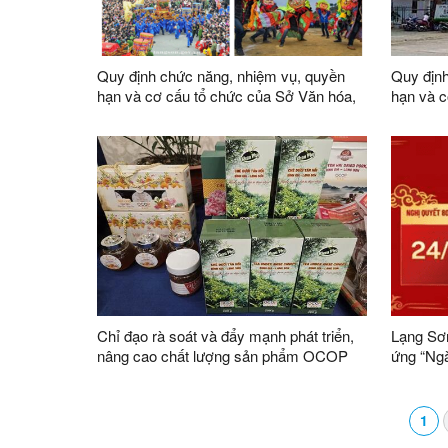
Quy định chức năng, nhiệm vụ, quyền
Quy định
hạn và cơ cấu tổ chức của Sở Văn hóa,
hạn và c
Thể thao và Du lịch
Chỉ đạo rà soát và đẩy mạnh phát triển,
Lạng Sơn
nâng cao chất lượng sản phẩm OCOP
ứng “Ng
trên địa bàn tỉnh
1