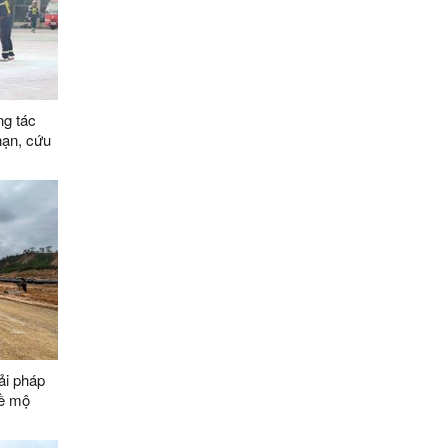
ng tác
nạn, cứu
ải pháp
về mộ
ằng các