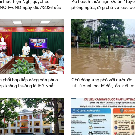
ai thực hiện Nghị quyết số
Kế hoạch thực hiện Đề án “Tuyê
/NQ-HĐND ngày 09/7/2026 của
phòng ngừa, ứng phó với các đe
h quy định tiêu chí thành lập
ninh phi truyền thống đến năm 2
phòng và tiêu chí về số lượng
nhìn đến năm 2045”
ên Đội dân phòng trên địa bàn
 phối hợp tiếp công dân phục
Chủ động ứng phó với mưa lớn, 
lụt, lũ quét, sạt lở đất, lốc, sét,
i khóa XVI
trên địa bàn tỉnh