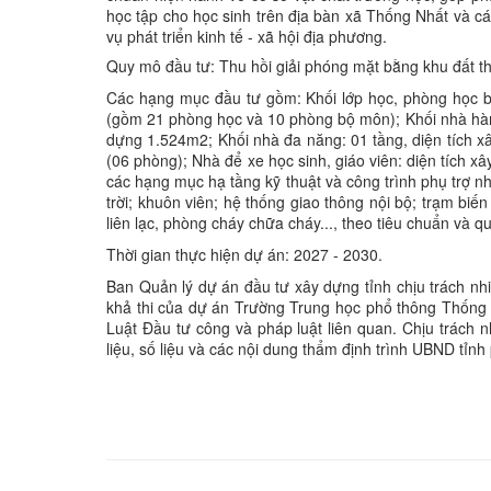
học tập cho học sinh trên địa bàn xã Thống Nhất và c
vụ phát triển kinh tế - xã hội địa phương.
Quy mô đầu tư: Thu hồi giải phóng mặt bằng khu đất th
Các hạng mục đầu tư gồm: Khối lớp học, phòng học b
(gồm 21 phòng học và 10 phòng bộ môn); Khối nhà hành
dựng 1.524m2; Khối nhà đa năng: 01 tầng, diện tích x
(06 phòng); Nhà để xe học sinh, giáo viên: diện tích
các hạng mục hạ tầng kỹ thuật và công trình phụ trợ nh
trời; khuôn viên; hệ thống giao thông nội bộ; trạm biế
liên lạc, phòng cháy chữa cháy..., theo tiêu chuẩn và 
Thời gian thực hiện dự án: 2027 - 2030.
Ban Quản lý dự án đầu tư xây dựng tỉnh chịu trách nh
khả thi của dự án Trường Trung học phổ thông Thống 
Luật Đầu tư công và pháp luật liên quan. Chịu trách nh
liệu, số liệu và các nội dung thẩm định trình UBND tỉnh 