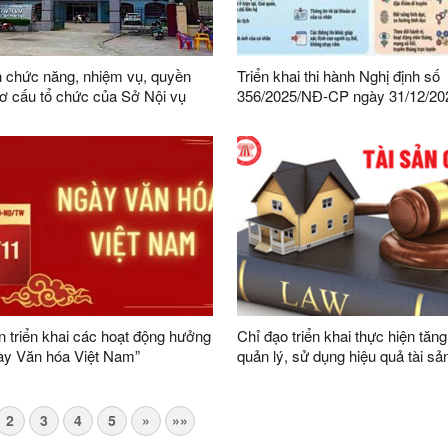
 chức năng, nhiệm vụ, quyền
Triển khai thi hành Nghị định số
ơ cấu tổ chức của Sở Nội vụ
356/2025/NĐ-CP ngày 31/12/20
Chính phủ quy định chi tiết một 
và biện pháp thi hành Luật Bảo v
cá nhân trên địa bàn tỉnh Lạng 
 triển khai các hoạt động hưởng
Chỉ đạo triển khai thực hiện tăn
ày Văn hóa Việt Nam”
quản lý, sử dụng hiệu quả tài sả
2
3
4
5
»
»»