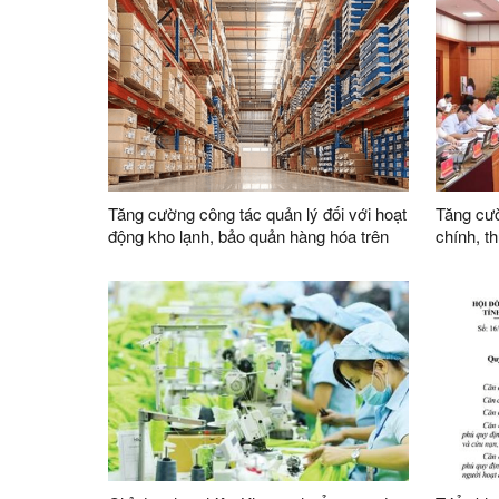
thư về tăng cường sự lãnh đạo của Đảng
đối với công tác quản lý, phát triển vật
liệu xây dựng trong giai đoạn mới
Tăng cường công tác quản lý đối với hoạt
Tăng cườ
động kho lạnh, bảo quản hàng hóa trên
chính, t
địa bàn
việc củ