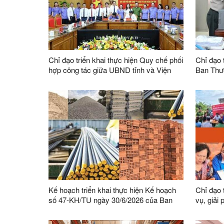
Chỉ đạo triển khai thực hiện Quy chế phối
Chỉ đạo t
hợp công tác giữa UBND tỉnh và Viện
Ban Thư
kiểm sát nhân dân tỉnh
sự lãnh 
hành án 
trên địa 
Kế hoạch triển khai thực hiện Kế hoạch
Chỉ đạo 
số 47-KH/TU ngày 30/6/2026 của Ban
vụ, giải
Thường vụ Tỉnh ủy thực hiện Chỉ thị số
Phong tr
03-CT/TW ngày 03/02/2026 của Ban Bí
bàn tỉnh