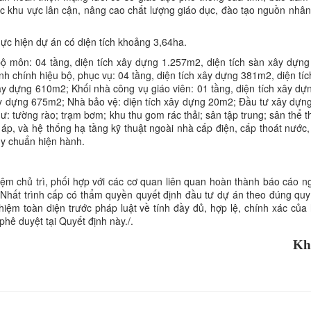
ác khu vực lân cận, nâng cao chất lượng giáo dục, đào tạo nguồn nhân
ực hiện dự án có diện tích khoảng 3,64ha.
ộ môn: 04 tầng, diện tích xây dựng 1.257m2, diện tích sàn xây dựn
 chính hiệu bộ, phục vụ: 04 tầng, diện tích xây dựng 381m2, diện tíc
ây dựng 610m2; Khối nhà công vụ giáo viên: 01 tầng, diện tích xây d
 xây dựng 675m2; Nhà bảo vệ: diện tích xây dựng 20m2; Đầu tư xây dựn
ư: tường rào; trạm bơm; khu thu gom rác thải; sân tập trung; sân thể 
n áp, và hệ thống hạ tầng kỹ thuật ngoài nhà cấp điện, cấp thoát nước,
quy chuẩn hiện hành.
iệm chủ trì, phối hợp với các cơ quan liên quan hoàn thành báo cáo n
Nhất trình cấp có thẩm quyền quyết định đầu tư dự án theo đúng quy
iệm toàn diện trước pháp luật về tính đầy đủ, hợp lệ, chính xác của 
phê duyệt tại Quyết định này./.
Kh