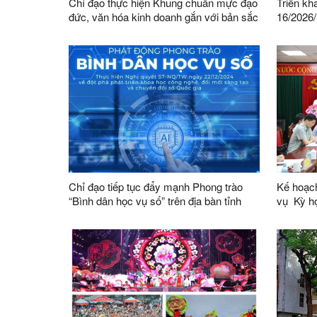
Chỉ đạo thực hiện Khung chuẩn mực đạo
Triển kh
đức, văn hóa kinh doanh gắn với bản sắc
16/2026
dân tộc và tiếp cận được tinh hoa văn
HĐND tỉn
hóa kinh doanh thế giới
Đội dân 
thành vi
tỉnh
Chỉ đạo tiếp tục đẩy mạnh Phong trào
Kế hoạch
“Bình dân học vụ số” trên địa bàn tỉnh
vụ Kỳ họp không thường lệ thứ Nhất,
Quốc hộ