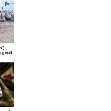
biện
áng cuối