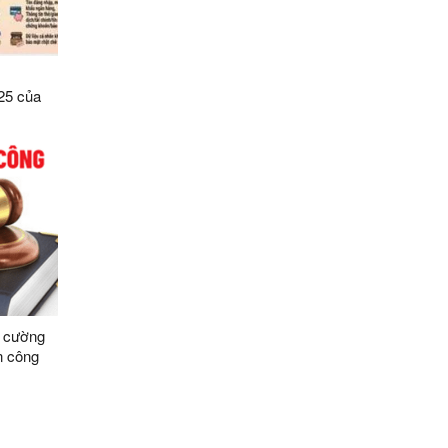
25 của
số điều
ệ dữ liệu
Sơn
g cường
n công