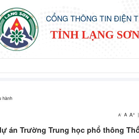
CỔNG THÔNG TIN ĐIỆN 
TỈNH LẠNG SƠ
ều hành
+
A
A
|
-
A
 dự án Trường Trung học phổ thông Th