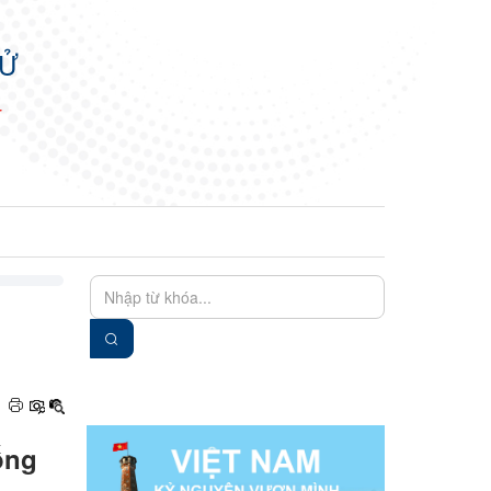
TỬ
N
EN
VIE
ống