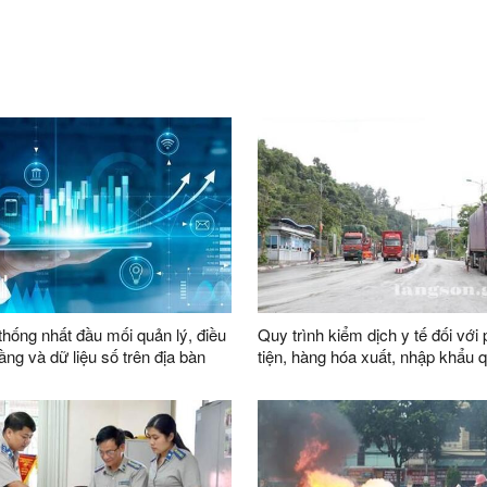
thống nhất đầu mối quản lý, điều
Quy trình kiểm dịch y tế đối với
ầng và dữ liệu số trên địa bàn
tiện, hàng hóa xuất, nhập khẩu 
khẩu thông minh tại đường chu
vận chuyển hàng hoá khu vực 
1119-1120 và đường chuyên dụ
chuyển hàng hoá khu vực mốc 1
1089 thuộc cặp cửa khẩu quốc 
Nghị (Việt Nam) - Hữu Nghị Qua