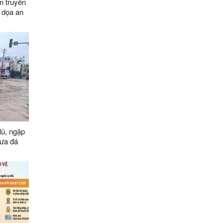
n truyền
 dọa an
030, tầm
lũ, ngập
 mưa đá