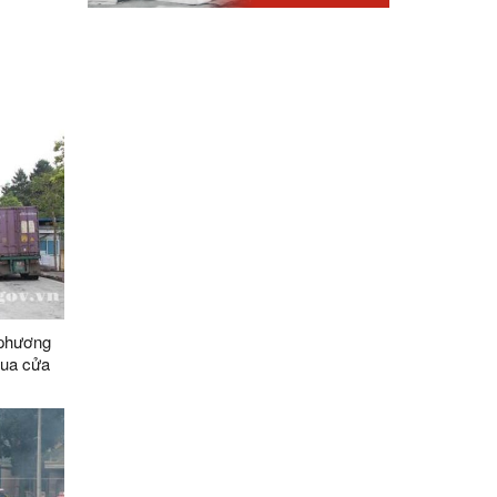
 phương
qua cửa
yên dụng
mốc
ng vận
088/2-
tế Hữu
n (Trung