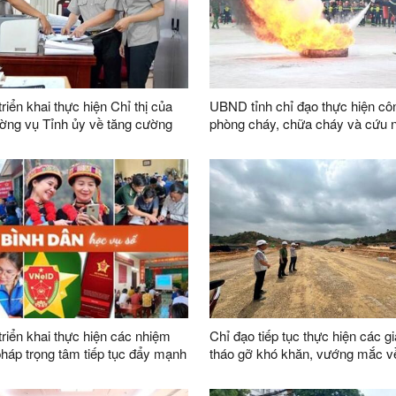
Quốc)
riển khai thực hiện Chỉ thị của
UBND tỉnh chỉ đạo thực hiện cô
ờng vụ Tỉnh ủy về tăng cường
phòng cháy, chữa cháy và cứu 
đạo của Đảng đối với công tác thi
hộ
dân sự, thi hành án hành chính
bàn tỉnh
triển khai thực hiện các nhiệm
Chỉ đạo tiếp tục thực hiện các gi
 pháp trọng tâm tiếp tục đẩy mạnh
tháo gỡ khó khăn, vướng mắc 
ào “Bình dân học vụ số” trên địa
trong công tác giải phóng mặt b
dự án trên địa bàn tỉnh