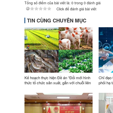
Tổng số điểm của bài viết là:
0
trong
0
đánh giá
Click để đánh giá bài viết
TIN CÙNG CHUYÊN MỤC
Kế hoạch thực hiện Đề án “Đổi mới hình
Chỉ đạo 
thức tổ chức sản xuất, gắn với chuỗi liên
phối hạ t
kết sản xuất, tiêu thụ sản phẩm, xây
tỉnh
dựng thương hiệu trong lĩnh vực nông
lâm nghiệp giai đoạn 2026 - 2030”