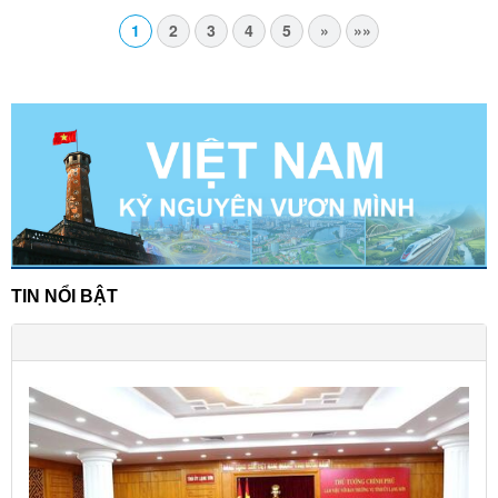
1
2
3
4
5
»
»»
TIN NỔI BẬT