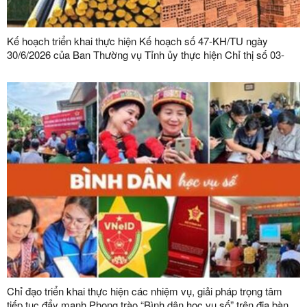
Kế hoạch triển khai thực hiện Kế hoạch số 47-KH/TU ngày
30/6/2026 của Ban Thường vụ Tỉnh ủy thực hiện Chỉ thị số 03-
CT/TW ngày 03/02/2026 của Ban Bí thư về tăng cường sự lãnh
đạo của Đảng đối với công tác quản lý, phát triển vật liệu xây
dựng trong giai đoạn mới
Chỉ đạo triển khai thực hiện các nhiệm vụ, giải pháp trọng tâm
tiếp tục đẩy mạnh Phong trào “Bình dân học vụ số” trên địa bàn