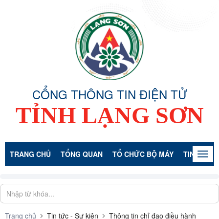
CỔNG THÔNG TIN ĐIỆN TỬ
TỈNH LẠNG SƠN
TRANG CHỦ
TỔNG QUAN
TỔ CHỨC BỘ MÁY
TIN TỨC -
Togg
navig
Trang chủ
Tin tức - Sự kiện
Thông tin chỉ đạo điều hành