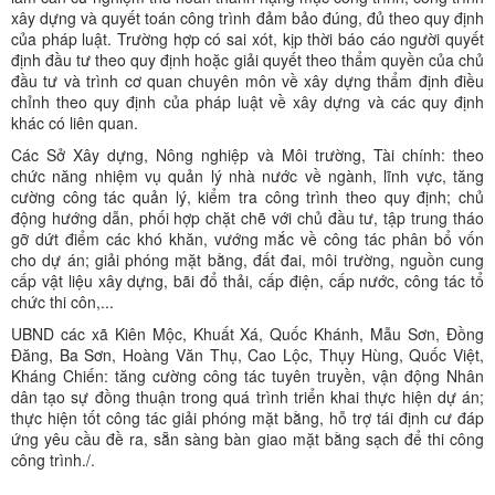
xây dựng và quyết toán công trình đảm bảo đúng, đủ theo quy định
của pháp luật. Trường hợp có sai xót, kịp thời báo cáo người quyết
định đầu tư theo quy định hoặc giải quyết theo thẩm quyền của chủ
đầu tư và trình cơ quan chuyên môn về xây dựng thẩm định điều
chỉnh theo quy định của pháp luật về xây dựng và các quy định
khác có liên quan.
Các Sở Xây dựng, Nông nghiệp và Môi trường, Tài chính: theo
chức năng nhiệm vụ quản lý nhà nước về ngành, lĩnh vực, tăng
cường công tác quản lý, kiểm tra công trình theo quy định; chủ
động hướng dẫn, phối hợp chặt chẽ với chủ đầu tư, tập trung tháo
gỡ dứt điểm các khó khăn, vướng mắc về công tác phân bổ vốn
cho dự án; giải phóng mặt bằng, đất đai, môi trường, nguồn cung
cấp vật liệu xây dựng, bãi đổ thải, cấp điện, cấp nước, công tác tổ
chức thi côn,...
UBND các xã Kiên Mộc, Khuất Xá, Quốc Khánh, Mẫu Sơn, Đồng
Đăng, Ba Sơn, Hoàng Văn Thụ, Cao Lộc, Thụy Hùng, Quốc Việt,
Kháng Chiến: tăng cường công tác tuyên truyền, vận động Nhân
dân tạo sự đồng thuận trong quá trình triển khai thực hiện dự án;
thực hiện tốt công tác giải phóng mặt bằng, hỗ trợ tái định cư đáp
ứng yêu cầu đề ra, sẵn sàng bàn giao mặt bằng sạch để thi công
công trình./.