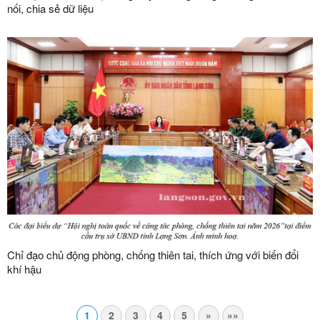
nối, chia sẻ dữ liệu
Chỉ đạo chủ động phòng, chống thiên tai, thích ứng với biến đổi
khí hậu
1
2
3
4
5
»
»»