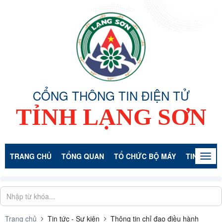
CỔNG THÔNG TIN ĐIỆN TỬ
TỈNH LẠNG SƠN
TRANG CHỦ
TỔNG QUAN
TỔ CHỨC BỘ MÁY
TIN TỨC -
Togg
navig
Trang chủ
Tin tức - Sự kiện
Thông tin chỉ đạo điều hành