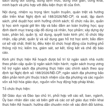
sách đúng đối tượng, đúng định mức, đúng thời gian, công khai,
minh bạch và phù hợp với điều kiện thực tế của tỉnh.
Nội dung, nhiệm vụ trọng tâm: tuyên truyền, quán triệt và hướng
dẫn triển khai Nghị định số 188/2026/NĐ-CP; rà soát, lập danh
sách, phê duyệt học sinh hưởng chính sách; tổ chức nấu ăn, quản
lý học sinh ngoài giờ lên lớp và bảo đảm an toàn trường học; quy
định danh mục trang cấp đồ dùng cá nhân, học phẩm; xây dựng dự
toán, phân bổ, quản lý, sử dụng, quyết toán kinh phí; tổ chức tiếp
nhận, cấp phát, quản lý và sử dụng gạo hỗ trợ học sinh; bảo đảm
cơ sở vật chất, thiết bị, điều kiện tổ chức hoạt động của trường phổ
thông nội trú; kiểm tra, giám sát, sơ kết, tổng kết và chế độ báo
cáo.
Kinh phí thực hiện Kế hoạch được bố trí từ ngân sách nhà nước
theo phân cấp quản lý ngân sách hiện hành; ngân sách trung ương
hỗ trợ ngân sách địa phương thực hiện các chính sách theo quy
định tại Nghị định số 188/2026/NĐ-CP; ngân sách địa phương bảo
đảm phần kinh phí thuộc trách nhiệm của địa phương và các nguồn
vốn xã hội hóa giáo dục, nguồn vốn huy động hợp pháp khác.
Tổ chức thực hiện:
Sở Giáo dục và Đào tạo chủ trì, phối hợp với các sở, ban, ngành,
Ủy ban nhân dân các xã biên giới và các cơ sở giáo dục triển khai
thực hiện Kế hoạch; hướng dẫn chuyên môn về xác định đối tượng,