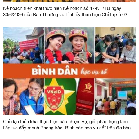
Kế hoạch triển khai thực hiện Kế hoạch số 47-KH/TU ngày
30/6/2026 của Ban Thường vụ Tỉnh ủy thực hiện Chỉ thị số 03-
CT/TW ngày 03/02/2026 của Ban Bí thư về tăng cường sự lãnh
đạo của Đảng đối với công tác quản lý, phát triển vật liệu xây
dựng trong giai đoạn mới
Chỉ đạo triển khai thực hiện các nhiệm vụ, giải pháp trọng tâm
tiếp tục đẩy mạnh Phong trào “Bình dân học vụ số” trên địa bàn
tỉnh