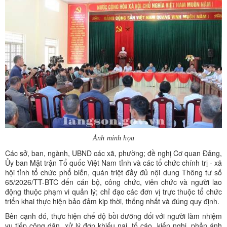
Ảnh minh họa
Các sở, ban, ngành, UBND các xã, phường; đề nghị Cơ quan Đảng,
Ủy ban Mặt trận Tổ quốc Việt Nam tỉnh và các tổ chức chính trị - xã
hội tỉnh tổ chức phổ biến, quán triệt đầy đủ nội dung Thông tư số
65/2026/TT-BTC đến cán bộ, công chức, viên chức và người lao
động thuộc phạm vi quản lý; chỉ đạo các đơn vị trực thuộc tổ chức
triển khai thực hiện bảo đảm kịp thời, thống nhất và đúng quy định.
Bên cạnh đó, thực hiện chế độ bồi dưỡng đối với người làm nhiệm
vụ tiếp công dân, xử lý đơn khiếu nại, tố cáo, kiến nghị, phản ánh