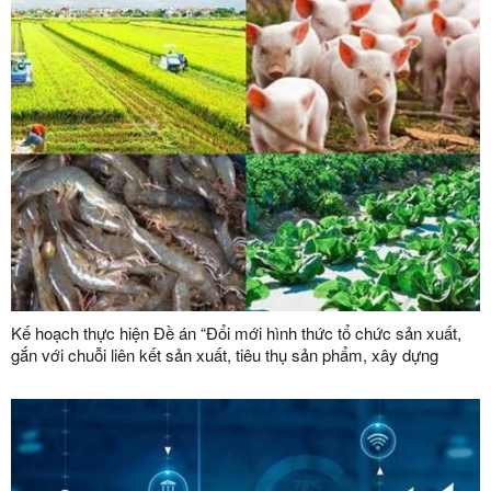
Kế hoạch thực hiện Đề án “Đổi mới hình thức tổ chức sản xuất,
gắn với chuỗi liên kết sản xuất, tiêu thụ sản phẩm, xây dựng
thương hiệu trong lĩnh vực nông lâm nghiệp giai đoạn 2026 -
2030”