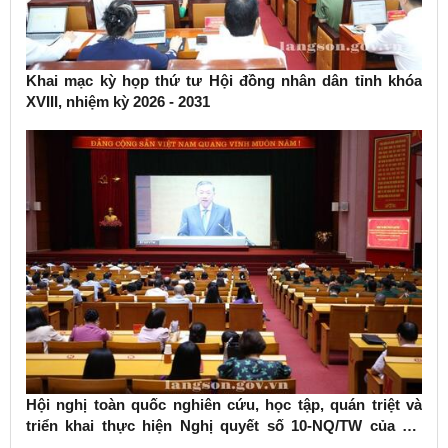
Khai mạc kỳ họp thứ tư Hội đồng nhân dân tỉnh khóa
XVIII, nhiệm kỳ 2026 - 2031
Hội nghị toàn quốc nghiên cứu, học tập, quán triệt và
triển khai thực hiện Nghị quyết số 10-NQ/TW của Bộ
Chính trị về phát triển kinh tế có vốn đầu tư nước ngoài