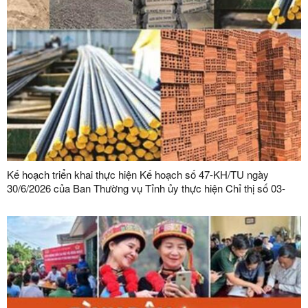
Kế hoạch triển khai thực hiện Kế hoạch số 47-KH/TU ngày
30/6/2026 của Ban Thường vụ Tỉnh ủy thực hiện Chỉ thị số 03-
CT/TW ngày 03/02/2026 của Ban Bí thư về tăng cường sự lãnh
đạo của Đảng đối với công tác quản lý, phát triển vật liệu xây
dựng trong giai đoạn mới