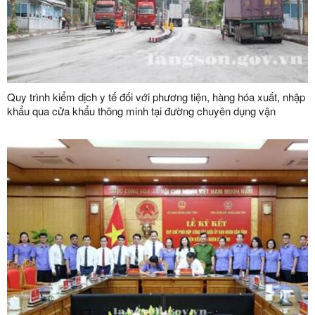
Quy trình kiểm dịch y tế đối với phương tiện, hàng hóa xuất, nhập
khẩu qua cửa khẩu thông minh tại đường chuyên dụng vận
chuyển hàng hoá khu vực mốc 1119-1120 và đường chuyên
dụng vận chuyển hàng hoá khu vực mốc 1088/2-1089 thuộc cặp
cửa khẩu quốc tế Hữu Nghị (Việt Nam) - Hữu Nghị Quan (Trung
Quốc)