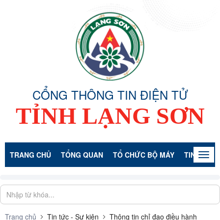
CỔNG THÔNG TIN ĐIỆN TỬ
TỈNH LẠNG SƠN
TRANG CHỦ
TỔNG QUAN
TỔ CHỨC BỘ MÁY
TIN TỨC -
Togg
navig
Trang chủ
Tin tức - Sự kiện
Thông tin chỉ đạo điều hành