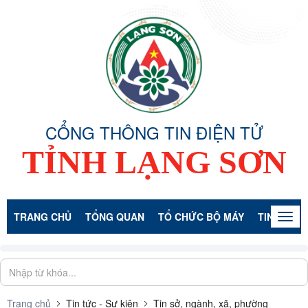
CỔNG THÔNG TIN ĐIỆN TỬ
TỈNH LẠNG SƠN
TRANG CHỦ
TỔNG QUAN
TỔ CHỨC BỘ MÁY
TIN TỨC -
Togg
navig
Trang chủ
Tin tức - Sự kiện
Tin sở, ngành, xã, phường