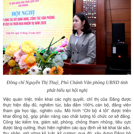
Đồng chí Nguyễn Thị Thuý, Phó Chánh Văn phòng UBND tỉnh
phát biểu tại hội nghị
Việc quán triệt, triển khai các nghị quyết, chỉ thị của Đảng được
thực hiện đầy đủ, nghiêm túc, bảo đảm 100% cán bộ, đảng viên
tham gia học tập, nghiên cứu. Mô hình “Chi bộ 4 tốt” được triển
khai đồng bộ, góp phần nâng cao chất lượng tổ chức cơ sở đảng.
Công tác kiểm tra, giám sát, phòng, chống tham nhũng, tiêu cực
được tăng cường, thực hiện nghiêm các quy định về kê khai tài sản,
thu nhập, giữ vững kỷ luật, kỷ cương; qua đó, xây dựng Đảng bộ