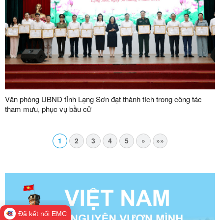
Văn phòng UBND tỉnh Lạng Sơn đạt thành tích trong công tác
tham mưu, phục vụ bầu cử
1
2
3
4
5
»
»»
Đã kết nối EMC