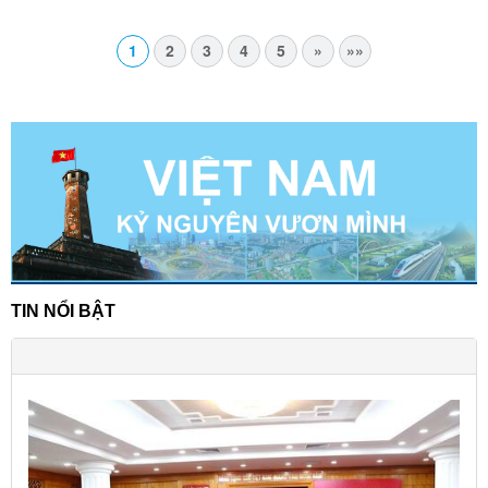
1
2
3
4
5
»
»»
TIN NỔI BẬT