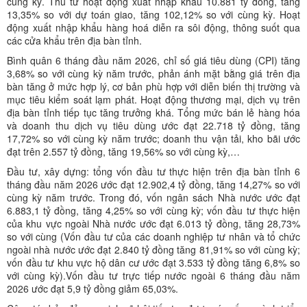
cùng kỳ. Thu từ hoạt động xuất nhập khẩu 10.881 tỷ đồng, tăng
13,35% so với dự toán giao, tăng 102,12% so với cùng kỳ. Hoạt
động xuất nhập khẩu hàng hoá diễn ra sôi động, thông suốt qua
các cửa khẩu trên địa bàn tỉnh.
Bình quân 6 tháng đầu năm 2026, chỉ số giá tiêu dùng (CPI) tăng
3,68% so với cùng kỳ năm trước, phản ánh mặt bằng giá trên địa
bàn tăng ở mức hợp lý, cơ bản phù hợp với diễn biến thị trường và
mục tiêu kiểm soát lạm phát. Hoạt động thương mại, dịch vụ trên
địa bàn tỉnh tiếp tục tăng trưởng khá. Tổng mức bán lẻ hàng hóa
và doanh thu dịch vụ tiêu dùng ước đạt 22.718 tỷ đồng, tăng
17,72% so với cùng kỳ năm trước; doanh thu vận tải, kho bãi ước
đạt trên 2.557 tỷ đồng, tăng 19,56% so với cùng kỳ,…
Đầu tư, xây dựng: tổng vốn đầu tư thực hiện trên địa bàn tỉnh 6
tháng đầu năm 2026 ước đạt 12.902,4 tỷ đồng, tăng 14,27% so với
cùng kỳ năm trước. Trong đó, vốn ngân sách Nhà nước ước đạt
6.883,1 tỷ đồng, tăng 4,25% so với cùng kỳ; vốn đầu tư thực hiện
của khu vực ngoài Nhà nước ước đạt 6.013 tỷ đồng, tăng 28,73%
so với cùng (Vốn đầu tư của các doanh nghiệp tư nhân và tổ chức
ngoài nhà nước ước đạt 2.840 tỷ đồng tăng 81,91% so với cùng kỳ;
vốn đầu tư khu vực hộ dân cư ước đạt 3.533 tỷ đồng tăng 6,8% so
với cùng kỳ).Vốn đầu tư trực tiếp nước ngoài 6 tháng đầu năm
2026 ước đạt 5,9 tỷ đồng giảm 65,03%.