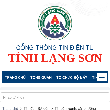
CỔNG THÔNG TIN ĐIỆN TỬ
TỈNH LẠNG SƠN
TRANG CHỦ
TỔNG QUAN
TỔ CHỨC BỘ MÁY
TIN TỨC -
Togg
navig
Trang chủ
Tin tức - Sự kiện
Tin sở, ngành, xã, phường