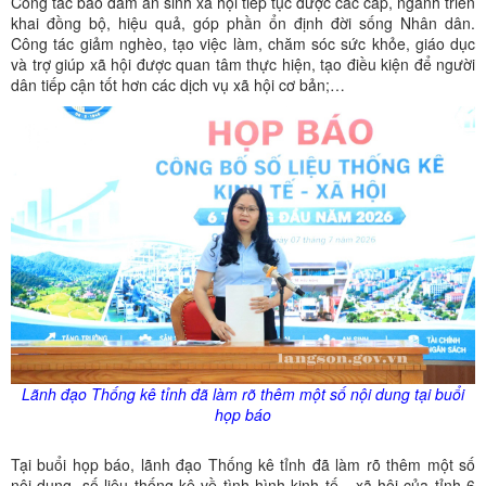
Công tác bảo đảm an sinh xã hội tiếp tục được các cấp, ngành triển
khai đồng bộ, hiệu quả, góp phần ổn định đời sống Nhân dân.
Công tác giảm nghèo, tạo việc làm, chăm sóc sức khỏe, giáo dục
và trợ giúp xã hội được quan tâm thực hiện, tạo điều kiện để người
dân tiếp cận tốt hơn các dịch vụ xã hội cơ bản;…
Lãnh đạo Thống kê tỉnh đã làm rõ thêm một số nội dung tại buổi
họp báo
Tại buổi họp báo, lãnh đạo Thống kê tỉnh đã làm rõ thêm một số
nội dung, số liệu thống kê về tình hình kinh tế - xã hội của tỉnh 6