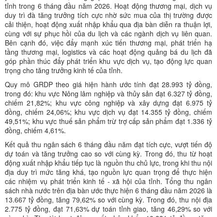
tỉnh trong 6 tháng đầu năm 2026. Hoạt động thương mại, dịch vụ
duy trì đà tăng trưởng tích cực nhờ sức mua của thị trường được
cải thiện, hoạt động xuất nhập khẩu qua địa bàn diễn ra thuận lợi,
cùng với sự phục hồi của du lịch và các ngành dịch vụ liên quan.
Bên cạnh đó, việc đẩy mạnh xúc tiến thương mại, phát triển hạ
tầng thương mại, logistics và các hoạt động quảng bá du lịch đã
góp phần thúc đẩy phát triển khu vực dịch vụ, tạo động lực quan
trọng cho tăng trưởng kinh tế của tỉnh.
Quy mô GRDP theo giá hiện hành ước tính đạt 28.993 tỷ đồng,
trong đó: khu vực Nông lâm nghiệp và thủy sản đạt 6.327 tỷ đồng,
chiếm 21,82%; khu vực công nghiệp và xây dựng đạt 6.975 tỷ
đồng, chiếm 24,06%; khu vực dịch vụ đạt 14.355 tỷ đồng, chiếm
49,51%; khu vực thuế sản phẩm trừ trợ cấp sản phẩm đạt 1.336 tỷ
đồng, chiếm 4,61%.
Kết quả thu ngân sách 6 tháng đầu năm đạt tích cực, vượt tiến độ
dự toán và tăng trưởng cao so với cùng kỳ. Trong đó, thu từ hoạt
động xuất nhập khẩu tiếp tục là nguồn thu chủ lực, trong khi thu nội
địa duy trì mức tăng khá, tạo nguồn lực quan trọng để thực hiện
các nhiệm vụ phát triển kinh tế - xã hội của tỉnh. Tổng thu ngân
sách nhà nước trên địa bàn ước thực hiện 6 tháng đầu năm 2026 là
13.667 tỷ đồng, tăng 79,62% so với cùng kỳ. Trong đó, thu nội địa
2.775 tỷ đồng, đạt 71,63% dự toán tỉnh giao, tăng 46,29% so với