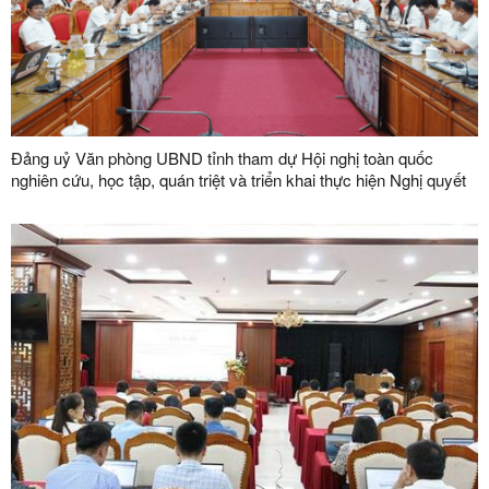
Đảng uỷ Văn phòng UBND tỉnh tham dự Hội nghị toàn quốc
nghiên cứu, học tập, quán triệt và triển khai thực hiện Nghị quyết
số 10-NQ/TW của Bộ Chính trị về phát triển kinh tế có vốn đầu tư
nước ngoài