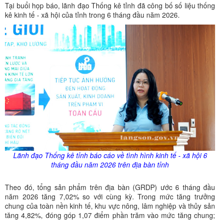
Tại buổi họp báo, lãnh đạo Thống kê tỉnh đã công bố số liệu thống
kê kinh tế - xã hội của tỉnh trong 6 tháng đầu năm 2026.
Lãnh đạo Thống kê tỉnh báo cáo về tình hình kinh tế - xã hội 6
tháng đầu năm 2026 trên địa bàn tỉnh
Theo đó, tổng sản phẩm trên địa bàn (GRDP) ước 6 tháng đầu
năm 2026 tăng 7,02% so với cùng kỳ. Trong mức tăng trưởng
chung của toàn nền kinh tế, khu vực nông, lâm nghiệp và thủy sản
tăng 4,82%, đóng góp 1,07 điểm phần trăm vào mức tăng chung;