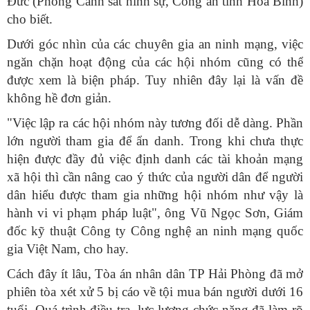
Đức (Phòng Cảnh sát hình sự, Công an tỉnh Hòa Bình)
cho biết.
Dưới góc nhìn của các chuyên gia an ninh mạng, việc
ngăn chặn hoạt động của các hội nhóm cũng có thể
được xem là biện pháp. Tuy nhiên đây lại là vấn đề
không hề đơn giản.
"Việc lập ra các hội nhóm này tương đối dễ dàng. Phần
lớn người tham gia để ẩn danh. Trong khi chưa thực
hiện được đầy đủ việc định danh các tài khoản mạng
xã hội thì cần nâng cao ý thức của người dân để người
dân hiểu được tham gia những hội nhóm như vậy là
hành vi vi phạm pháp luật", ông Vũ Ngọc Sơn, Giám
đốc kỹ thuật Công ty Công nghệ an ninh mạng quốc
gia Việt Nam, cho hay.
Cách đây ít lâu, Tòa án nhân dân TP Hải Phòng đã mở
phiên tòa xét xử 5 bị cáo về tội mua bán người dưới 16
tuổi. Quá trình điều tra, lực lượng chức năng đã làm rõ