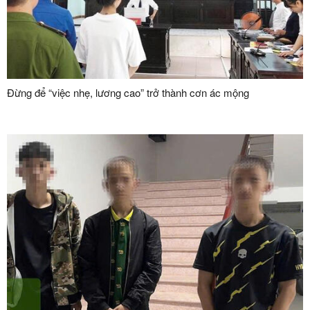
Đừng để “việc nhẹ, lương cao” trở thành cơn ác mộng