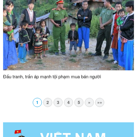
Đấu tranh, trấn áp mạnh tội phạm mua bán người
1
2
3
4
5
»
»»