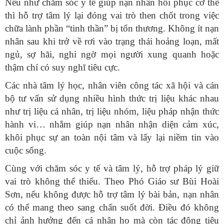
Nếu như chăm sóc y tế giúp nạn nhân hồi phục cơ thể
thì hỗ trợ tâm lý lại đóng vai trò then chốt trong việc
chữa lành phần “tinh thần” bị tổn thương. Không ít nạn
nhân sau khi trở về rơi vào trạng thái hoảng loạn, mất
ngủ, sợ hãi, nghi ngờ mọi người xung quanh hoặc
thậm chí có suy nghĩ tiêu cực.
Các nhà tâm lý học, nhân viên công tác xã hội và cán
bộ tư vấn sử dụng nhiều hình thức trị liệu khác nhau
như trị liệu cá nhân, trị liệu nhóm, liệu pháp nhận thức
hành vi… nhằm giúp nạn nhân nhận diện cảm xúc,
khôi phục sự an toàn nội tâm và lấy lại niềm tin vào
cuộc sống.
Cùng với chăm sóc y tế và tâm lý, hỗ trợ pháp lý giữ
vai trò không thể thiếu. Theo Phó Giáo sư Bùi Hoài
Sơn, nếu không được hỗ trợ tâm lý bài bản, nạn nhân
có thể mang theo sang chấn suốt đời. Điều đó không
chỉ ảnh hưởng đến cá nhân họ mà còn tác động tiêu