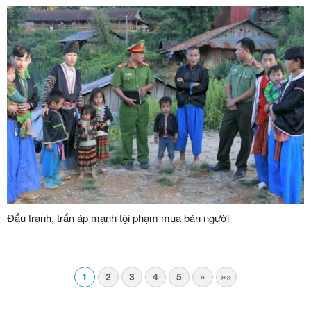
Đấu tranh, trấn áp mạnh tội phạm mua bán người
1
2
3
4
5
»
»»