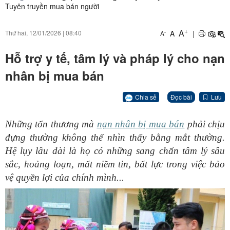
Tuyên truyền mua bán người
+
A
A
|
Thứ hai, 12/01/2026
|
08:40
-
A
Hỗ trợ y tế, tâm lý và pháp lý cho nạn
nhân bị mua bán
Chia sẻ
Đọc bài
Lưu
Những tổn thương mà
nạn nhân bị mua bán
phải chịu
đựng thường không thể nhìn thấy bằng mắt thường.
Hệ lụy lâu dài là họ có những sang chấn tâm lý sâu
sắc, hoảng loạn, mất niềm tin, bất lực trong việc bảo
vệ quyền lợi của chính mình...