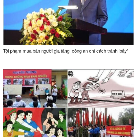
Tội phạm mua bán người gia tăng, công an chỉ cách tránh 'bẫy'