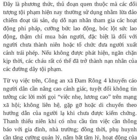
Đây là phương thức, thủ đoạn quen thuộc mà các đối
tượng tội phạm hiện nay thường sử dụng nhằm lừa đảo
chiếm đoạt tài sản, dụ dỗ nạn nhân tham gia các hoạt
động phi pháp, cưỡng bức lao động, bóc lột sức lao
động, thậm chí mua bán người, đặc biệt là đối với
người chưa thành niên hoặc tổ chức đưa người xuất
cảnh trái phép. Nếu không được phát hiện, ngăn chặn
kịp thời, các cháu rất có thể đã trở thành nạn nhân của
các đường dây tội phạm.
Từ vụ việc trên, Công an xã Đam Rông 4 khuyến cáo
người dân cần nâng cao cảnh giác, tuyệt đối không tin
tưởng các lời mời gọi “việc nhẹ, lương cao” trên mạng
xã hội; không liên hệ, gặp gỡ hoặc di chuyển theo
hướng dẫn của người lạ khi chưa được kiểm chứng.
Thanh thiếu niên khi có nhu cầu tìm việc cần thông
báo với gia đình, nhà trường; đồng thời, phụ huynh
cần tăng cường quản lý, nắm bắt tâm lý, hoạt động của