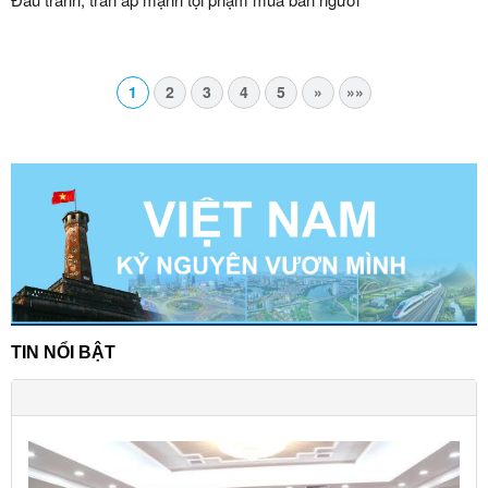
1
2
3
4
5
»
»»
TIN NỔI BẬT