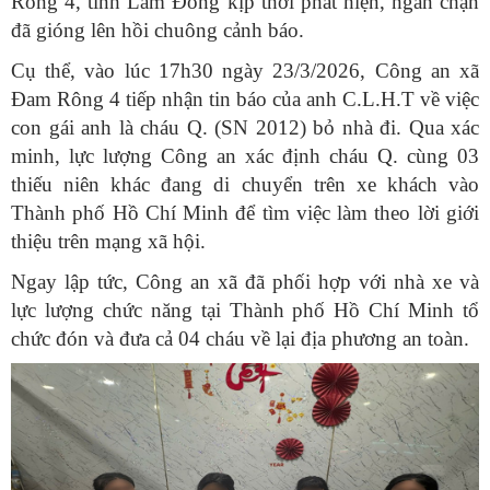
Rông 4, tỉnh Lâm Đồng kịp thời phát hiện, ngăn chặn
đã gióng lên hồi chuông cảnh báo.
Cụ thể, vào lúc 17h30 ngày 23/3/2026, Công an xã
Đam Rông 4 tiếp nhận tin báo của anh C.L.H.T về việc
con gái anh là cháu Q. (SN 2012) bỏ nhà đi. Qua xác
minh, lực lượng Công an xác định cháu Q. cùng 03
thiếu niên khác đang di chuyển trên xe khách vào
Thành phố Hồ Chí Minh để tìm việc làm theo lời giới
thiệu trên mạng xã hội.
Ngay lập tức, Công an xã đã phối hợp với nhà xe và
lực lượng chức năng tại Thành phố Hồ Chí Minh tổ
chức đón và đưa cả 04 cháu về lại địa phương an toàn.