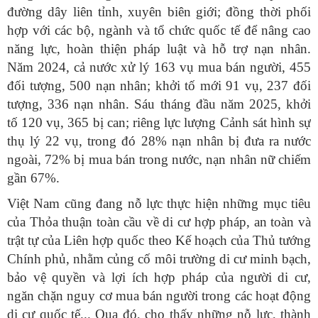
đường dây liên tỉnh, xuyên biên giới; đồng thời phối
hợp với các bộ, ngành và tổ chức quốc tế để nâng cao
năng lực, hoàn thiện pháp luật và hỗ trợ nạn nhân.
Năm 2024, cả nước xử lý 163 vụ mua bán người, 455
đối tượng, 500 nạn nhân; khởi tố mới 91 vụ, 237 đối
tượng, 336 nạn nhân. Sáu tháng đầu năm 2025, khởi
tố 120 vụ, 365 bị can; riêng lực lượng Cảnh sát hình sự
thụ lý 22 vụ, trong đó 28% nạn nhân bị đưa ra nước
ngoài, 72% bị mua bán trong nước, nạn nhân nữ chiếm
gần 67%.
Việt Nam cũng đang nỗ lực thực hiện những mục tiêu
của Thỏa thuận toàn cầu về di cư hợp pháp, an toàn và
trật tự của Liên hợp quốc theo Kế hoạch của Thủ tướng
Chính phủ, nhằm củng cố môi trường di cư minh bạch,
bảo vệ quyền và lợi ích hợp pháp của người di cư,
ngăn chặn nguy cơ mua bán người trong các hoạt động
di cư quốc tế... Qua đó, cho thấy những nỗ lực, thành