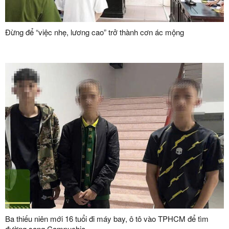
Đừng để “việc nhẹ, lương cao” trở thành cơn ác mộng
Ba thiếu niên mới 16 tuổi đi máy bay, ô tô vào TPHCM để tìm
đường sang Campuchia