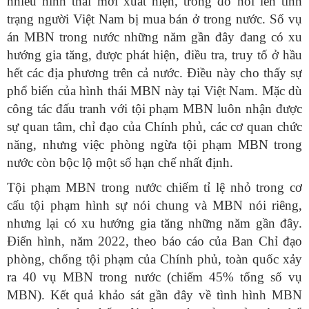
nhiều hình thái mới xuất hiện, trong đó nổi lên tình
trạng người Việt Nam bị mua bán ở trong nước. Số vụ
án MBN trong nước những năm gần đây đang có xu
hướng gia tăng, được phát hiện, điều tra, truy tố ở hầu
hết các địa phương trên cả nước. Điều này cho thấy sự
phổ biến của hình thái MBN này tại Việt Nam. Mặc dù
công tác đấu tranh với tội phạm MBN luôn nhận được
sự quan tâm, chỉ đạo của Chính phủ, các cơ quan chức
năng, nhưng việc phòng ngừa tội phạm MBN trong
nước còn bộc lộ một số hạn chế nhất định.
Tội phạm MBN trong nước chiếm tỉ lệ nhỏ trong cơ
cấu tội phạm hình sự nói chung và MBN nói riêng,
nhưng lại có xu hướng gia tăng những năm gần đây.
Điển hình, năm 2022, theo báo cáo của Ban Chỉ đạo
phòng, chống tội phạm của Chính phủ, toàn quốc xảy
ra 40 vụ MBN trong nước (chiếm 45% tổng số vụ
MBN). Kết quả khảo sát gần đây về tình hình MBN