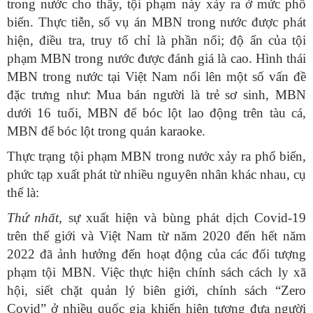
trong nước cho thấy, tội phạm này xảy ra ở mức phổ
biến. Thực tiễn, số vụ án MBN trong nước được phát
hiện, điều tra, truy tố chỉ là phần nổi; độ ẩn của tội
phạm MBN trong nước được đánh giá là cao. Hình thái
MBN trong nước tại Việt Nam nổi lên một số vấn đề
đặc trưng như: Mua bán người là trẻ sơ sinh, MBN
dưới 16 tuổi, MBN để bóc lột lao động trên tàu cá,
MBN để bóc lột trong quán karaoke.
Thực trạng tội phạm MBN trong nước xảy ra phổ biến,
phức tạp xuất phát từ nhiều nguyên nhân khác nhau, cụ
thể là:
Thứ nhất,
sự xuất hiện và bùng phát dịch Covid-19
trên thế giới và Việt Nam từ năm 2020 đến hết năm
2022 đã ảnh hưởng đến hoạt động của các đối tượng
phạm tội MBN. Việc thực hiện chính sách cách ly xã
hội, siết chặt quản lý biên giới, chính sách “Zero
Covid” ở nhiều quốc gia khiến hiện tượng đưa người