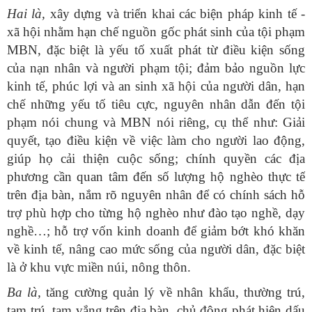
Hai là,
xây dựng và triển khai các biện pháp kinh tế -
xã hội nhằm hạn chế nguồn gốc phát sinh của tội phạm
MBN, đặc biệt là yếu tố xuất phát từ điều kiện sống
của nạn nhân và người phạm tội; đảm bảo nguồn lực
kinh tế, phúc lợi và an sinh xã hội của người dân, hạn
chế những yếu tố tiêu cực, nguyên nhân dẫn đến tội
phạm nói chung và MBN nói riêng, cụ thể như: Giải
quyết, tạo điều kiện về việc làm cho người lao động,
giúp họ cải thiện cuộc sống; chính quyền các địa
phương cần quan tâm đến số lượng hộ nghèo thực tế
trên địa bàn, nắm rõ nguyên nhân để có chính sách hỗ
trợ phù hợp cho từng hộ nghèo như đào tạo nghề, dạy
nghề…; hỗ trợ vốn kinh doanh để giảm bớt khó khăn
về kinh tế, nâng cao mức sống của người dân, đặc biệt
là ở khu vực miền núi, nông thôn.
Ba là,
tăng cường quản lý về nhân khẩu, thường trú,
tạm trú, tạm vắng trên địa bàn, chủ động phát hiện dấu