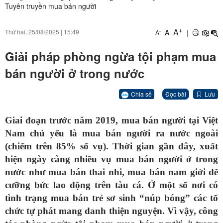
Tuyên truyền mua bán người
+
A
A
|
Thứ hai, 25/08/2025
|
15:49
-
A
Giải pháp phòng ngừa tội phạm mua
bán người ở trong nước
Chia sẻ
Đọc bài
Lưu
Giai đoạn trước năm 2019, mua bán người tại Việt
Nam chủ yếu là mua bán người ra nước ngoài
(chiếm trên 85% số vụ). Thời gian gần đây, xuất
hiện ngày càng nhiều vụ mua bán người ở trong
nước như mua bán thai nhi, mua bán nam giới để
cưỡng bức lao động trên tàu cá. Ở một số nơi có
tình trạng mua bán trẻ sơ sinh “núp bóng” các tổ
chức tự phát mang danh thiện nguyện. Vì vậy, công