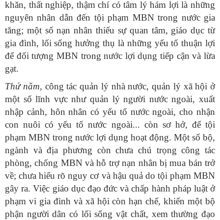
khăn, thất nghiệp, thậm chí có tâm lý hám lợi là những
nguyên nhân dẫn đến tội phạm MBN trong nước gia
tăng; một số nạn nhân thiếu sự quan tâm, giáo dục từ
gia đình, lối sống hưởng thụ là những yếu tố thuận lợi
để đối tượng MBN trong nước lợi dụng tiếp cận và lừa
gạt.
Thứ năm,
công tác quản lý nhà nước, quản lý xã hội ở
một số lĩnh vực như quản lý người nước ngoài, xuất
nhập cảnh, hôn nhân có yếu tố nước ngoài, cho nhận
con nuôi có yếu tố nước ngoài... còn sơ hở, để tội
phạm MBN trong nước lợi dụng hoạt động. Một số bộ,
ngành và địa phương còn chưa chú trọng công tác
phòng, chống MBN và hỗ trợ nạn nhân bị mua bán trở
về; chưa hiểu rõ nguy cơ và hậu quả do tội phạm MBN
gây ra. Việc giáo dục đạo đức và chấp hành pháp luật ở
phạm vi gia đình và xã hội còn hạn chế, khiến một bộ
phận người dân có lối sống vật chất, xem thường đạo