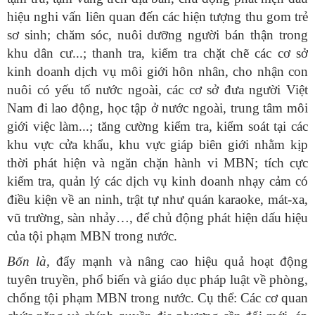
hiệu nghi vấn liên quan đến các hiện tượng thu gom trẻ
sơ sinh; chăm sóc, nuôi dưỡng người bán thận trong
khu dân cư...; thanh tra, kiểm tra chặt chẽ các cơ sở
kinh doanh dịch vụ môi giới hôn nhân, cho nhận con
nuôi có yếu tố nước ngoài, các cơ sở đưa người Việt
Nam đi lao động, học tập ở nước ngoài, trung tâm môi
giới việc làm...; tăng cường kiểm tra, kiểm soát tại các
khu vực cửa khẩu, khu vực giáp biên giới nhằm kịp
thời phát hiện và ngăn chặn hành vi MBN; tích cực
kiểm tra, quản lý các dịch vụ kinh doanh nhạy cảm có
điều kiện về an ninh, trật tự như quán karaoke, mát-xa,
vũ trường, sàn nhảy…, để chủ động phát hiện dấu hiệu
của tội phạm MBN trong nước.
Bốn là,
đẩy mạnh và nâng cao hiệu quả hoạt động
tuyên truyền, phổ biến và giáo dục pháp luật về phòng,
chống tội phạm MBN trong nước. Cụ thể: Các cơ quan