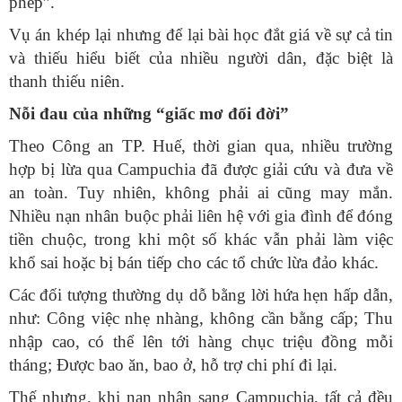
phép”.
Vụ án khép lại nhưng để lại bài học đắt giá về sự cả tin
và thiếu hiểu biết của nhiều người dân, đặc biệt là
thanh thiếu niên.
Nỗi đau của những “giấc mơ đổi đời”
Theo Công an TP. Huế, thời gian qua, nhiều trường
hợp bị lừa qua Campuchia đã được giải cứu và đưa về
an toàn. Tuy nhiên, không phải ai cũng may mắn.
Nhiều nạn nhân buộc phải liên hệ với gia đình để đóng
tiền chuộc, trong khi một số khác vẫn phải làm việc
khổ sai hoặc bị bán tiếp cho các tổ chức lừa đảo khác.
Các đối tượng thường dụ dỗ bằng lời hứa hẹn hấp dẫn,
như: Công việc nhẹ nhàng, không cần bằng cấp; Thu
nhập cao, có thể lên tới hàng chục triệu đồng mỗi
tháng; Được bao ăn, bao ở, hỗ trợ chi phí đi lại.
Thế nhưng, khi nạn nhân sang Campuchia, tất cả đều