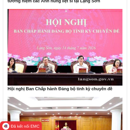
tưởng niệm các Anh hùng liệt sĩ tại Lạng Sơn
Hội nghị Ban Chấp hành Đảng bộ tỉnh kỳ chuyên đề
Đã kết nối EMC