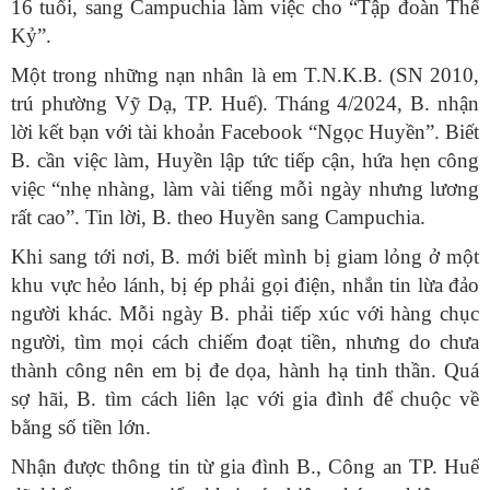
16 tuổi, sang Campuchia làm việc cho “Tập đoàn Thế
Kỷ”.
Một trong những nạn nhân là em T.N.K.B. (SN 2010,
trú phường Vỹ Dạ, TP. Huế). Tháng 4/2024, B. nhận
lời kết bạn với tài khoản Facebook “Ngọc Huyền”. Biết
B. cần việc làm, Huyền lập tức tiếp cận, hứa hẹn công
việc “nhẹ nhàng, làm vài tiếng mỗi ngày nhưng lương
rất cao”. Tin lời, B. theo Huyền sang Campuchia.
Khi sang tới nơi, B. mới biết mình bị giam lỏng ở một
khu vực hẻo lánh, bị ép phải gọi điện, nhắn tin lừa đảo
người khác. Mỗi ngày B. phải tiếp xúc với hàng chục
người, tìm mọi cách chiếm đoạt tiền, nhưng do chưa
thành công nên em bị đe dọa, hành hạ tinh thần. Quá
sợ hãi, B. tìm cách liên lạc với gia đình để chuộc về
bằng số tiền lớn.
Nhận được thông tin từ gia đình B., Công an TP. Huế