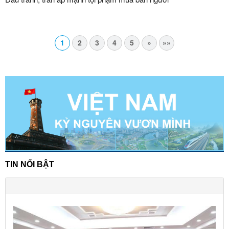
1
2
3
4
5
»
»»
TIN NỔI BẬT