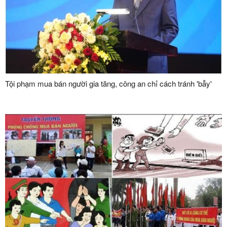
Tội phạm mua bán người gia tăng, công an chỉ cách tránh 'bẫy'