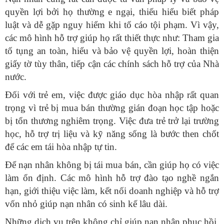
quyền lợi bởi họ thường e ngại, thiếu hiểu biết pháp
luật và dễ gặp nguy hiểm khi tố cáo tội phạm. Vì vậy,
các mô hình hỗ trợ giúp họ rất thiết thực như: Tham gia
tố tụng an toàn, hiểu và bảo vệ quyền lợi, hoàn thiện
giấy tờ tùy thân, tiếp cận các chính sách hỗ trợ của Nhà
nước.
Đối với trẻ em, việc được giáo dục hòa nhập rất quan
trọng vì trẻ bị mua bán thường gián đoạn học tập hoặc
bị tổn thương nghiêm trọng. Việc đưa trẻ trở lại trường
học, hỗ trợ trị liệu và kỹ năng sống là bước then chốt
để các em tái hòa nhập tự tin.
Để nạn nhân không bị tái mua bán, cần giúp họ có việc
làm ổn định. Các mô hình hỗ trợ đào tạo nghề ngắn
hạn, giới thiệu việc làm, kết nối doanh nghiệp và hỗ trợ
vốn nhỏ giúp nạn nhân có sinh kế lâu dài.
Những dịch vụ trên không chỉ giúp nạn nhân phục hồi,