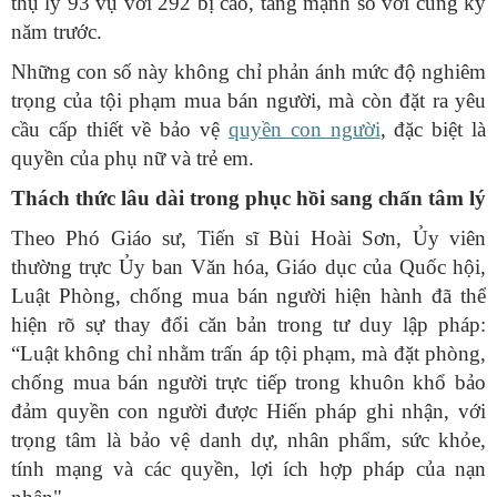
thụ lý 93 vụ với 292 bị cáo, tăng mạnh so với cùng kỳ
năm trước.
Những con số này không chỉ phản ánh mức độ nghiêm
trọng của tội phạm mua bán người, mà còn đặt ra yêu
cầu cấp thiết về bảo vệ
quyền con người
, đặc biệt là
quyền của phụ nữ và trẻ em.
Thách thức lâu dài trong phục hồi sang chấn tâm lý
Theo Phó Giáo sư, Tiến sĩ Bùi Hoài Sơn, Ủy viên
thường trực Ủy ban Văn hóa, Giáo dục của Quốc hội,
Luật Phòng, chống mua bán người hiện hành đã thể
hiện rõ sự thay đổi căn bản trong tư duy lập pháp:
“Luật không chỉ nhằm trấn áp tội phạm, mà đặt phòng,
chống mua bán người trực tiếp trong khuôn khổ bảo
đảm quyền con người được Hiến pháp ghi nhận, với
trọng tâm là bảo vệ danh dự, nhân phẩm, sức khỏe,
tính mạng và các quyền, lợi ích hợp pháp của nạn