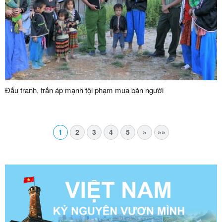
Đấu tranh, trấn áp mạnh tội phạm mua bán người
1
2
3
4
5
»
»»