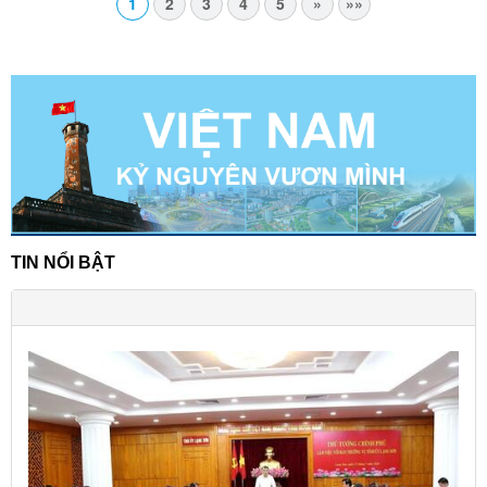
1
2
3
4
5
»
»»
TIN NỔI BẬT