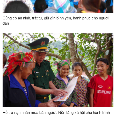
Củng cố an ninh, trật tự, giữ gìn bình yên, hạnh phúc cho người
dân
Hỗ trợ nạn nhân mua bán người: Nền tảng xã hội cho hành trình