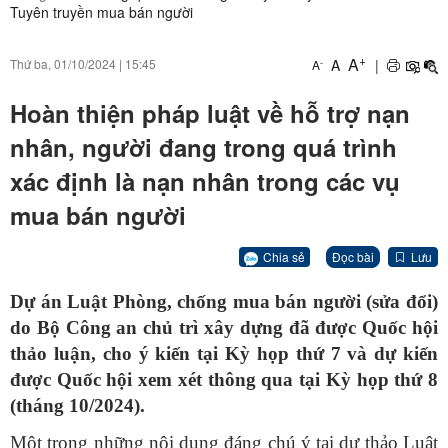
Tuyên truyền mua bán người
+
A
A
|
Thứ ba, 01/10/2024
|
15:45
-
A
Hoàn thiện pháp luật về hỗ trợ nạn
nhân, người đang trong quá trình
xác định là nạn nhân trong các vụ
mua bán người
Chia sẻ
Đọc bài
Lưu
Dự án Luật Phòng, chống mua bán người (sửa đổi)
do Bộ Công an chủ trì xây dựng đã được Quốc hội
thảo luận, cho ý kiến tại Kỳ họp thứ 7 và dự kiến
được Quốc hội xem xét thông qua tại Kỳ họp thứ 8
(tháng 10/2024).
Một trong những nội dung đáng chú ý tại dự thảo Luật