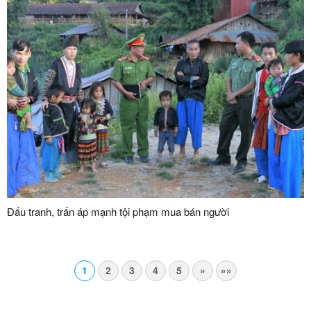
Đấu tranh, trấn áp mạnh tội phạm mua bán người
1
2
3
4
5
»
»»