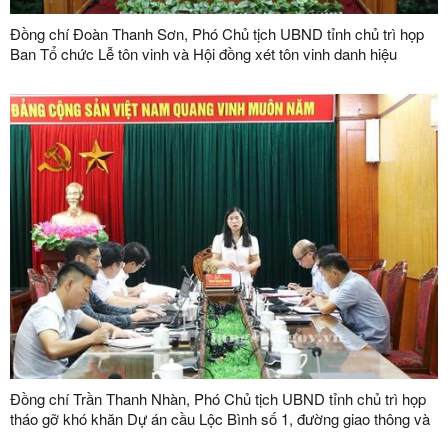
Đồng chí Đoàn Thanh Sơn, Phó Chủ tịch UBND tỉnh chủ trì họp
Ban Tổ chức Lễ tôn vinh và Hội đồng xét tôn vinh danh hiệu
"Doanh nhân, doanh nghiệp tiêu biểu tỉnh Lạng Sơn" lần thứ V
năm 2026
Đồng chí Trần Thanh Nhàn, Phó Chủ tịch UBND tỉnh chủ trì họp
tháo gỡ khó khăn Dự án cầu Lộc Bình số 1, đường giao thông và
khu tái định cư xã Lục Thôn