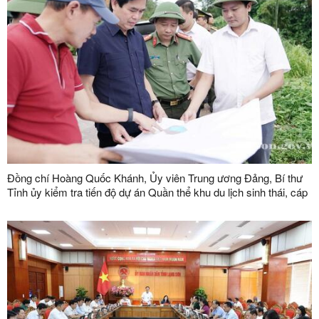
Đồng chí Hoàng Quốc Khánh, Ủy viên Trung ương Đảng, Bí thư
Tỉnh ủy kiểm tra tiến độ dự án Quần thể khu du lịch sinh thái, cáp
treo Mẫu Sơn