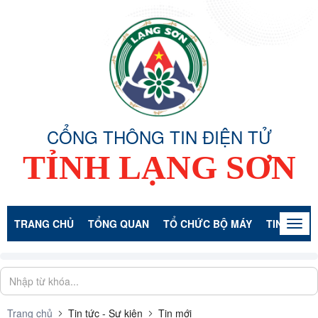
CỔNG THÔNG TIN ĐIỆN TỬ
TỈNH LẠNG SƠN
TRANG CHỦ
TỔNG QUAN
TỔ CHỨC BỘ MÁY
TIN TỨC -
Togg
navig
Trang chủ
Tin tức - Sự kiện
Tin mới