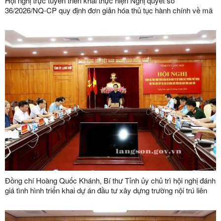
Hội nghị trực tuyến triển khai thực hiện Nghị quyết số
36/2026/NQ-CP quy định đơn giản hóa thủ tục hành chính về mã
số vùng trồng, mã số cơ sở đóng gói
Đồng chí Hoàng Quốc Khánh, Bí thư Tỉnh ủy chủ trì hội nghị đánh
giá tình hình triển khai dự án đầu tư xây dựng trường nội trú liên
cấp tại các xã biên giới trên địa bàn tỉnh