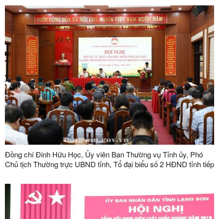
Đồng chí Đinh Hữu Học, Ủy viên Ban Thường vụ Tỉnh ủy, Phó
Chủ tịch Thường trực UBND tỉnh, Tổ đại biểu số 2 HĐND tỉnh tiếp
xúc cử tri tại phường Kỳ Lừa