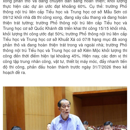
xong phần thô và đang chuyển dần sang hoàn thiện; khối lượng
thực hiện các dự án ước đạt khoảng 60%. Cụ thể: trường Phổ
thông nội trú liên cấp Tiểu học và Trung học cơ sở Mẫu Sơn có
09/12 khối nhà đã thi công xong, đang xây cầu thang và đang hoàn
thiện trát tường; trường Phổ thông nội trú liên cấp Tiểu học và
Trung học cơ sở Quốc Khánh đã triển khai thi công 15/15 khối nhà,
khối lượng thi công ước đạt 50%; trường Phổ thông nội trú liên cấp
Tiểu học và Trung học cơ sở Khuất Xá có 07/8 hạng mục đã xong
phần thô và đang hoàn thiện trát trong và ngoài nhà; trường Phổ
thông nội trú Tiểu học và Trung học cơ sở Kiên Mộc khối lượng thi
công đến thời điểm hiện tại khoảng 45%. Hiện nay, các đơn vị thi
công tập trung nhân công, vật tư, thiết bị máy móc, đẩy nhanh tiến
độ thi công, phấn đấu hoàn thành trước ngày 31/7/2026 theo kế
hoạch đề ra.