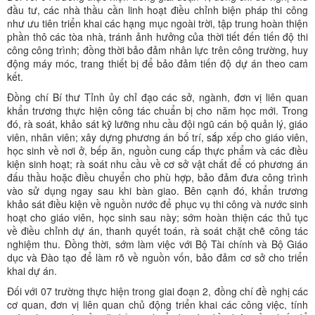
đầu tư, các nhà thầu cần linh hoạt điều chỉnh biện pháp thi công
như ưu tiên triển khai các hạng mục ngoài trời, tập trung hoàn thiện
phần thô các tòa nhà, tránh ảnh hưởng của thời tiết đến tiến độ thi
công công trình; đồng thời bảo đảm nhân lực trên công trường, huy
động máy móc, trang thiết bị để bảo đảm tiến độ dự án theo cam
kết.
Đồng chí Bí thư Tỉnh ủy chỉ đạo các sở, ngành, đơn vị liên quan
khẩn trương thực hiện công tác chuẩn bị cho năm học mới. Trong
đó, rà soát, khảo sát kỹ lưỡng nhu cầu đội ngũ cán bộ quản lý, giáo
viên, nhân viên; xây dựng phương án bố trí, sắp xếp cho giáo viên,
học sinh về nơi ở, bếp ăn, nguồn cung cấp thực phẩm và các điều
kiện sinh hoạt; rà soát nhu cầu về cơ sở vật chất để có phương án
đấu thầu hoặc điều chuyển cho phù hợp, bảo đảm đưa công trình
vào sử dụng ngay sau khi bàn giao. Bên cạnh đó, khẩn trương
khảo sát điều kiện về nguồn nước để phục vụ thi công và nước sinh
hoạt cho giáo viên, học sinh sau này; sớm hoàn thiện các thủ tục
về điều chỉnh dự án, thanh quyết toán, rà soát chặt chẽ công tác
nghiệm thu. Đồng thời, sớm làm việc với Bộ Tài chính và Bộ Giáo
dục và Đào tạo để làm rõ về nguồn vốn, bảo đảm cơ sở cho triển
khai dự án.
Đối với 07 trường thực hiện trong giai đoạn 2, đồng chí đề nghị các
cơ quan, đơn vị liên quan chủ động triển khai các công việc, tính