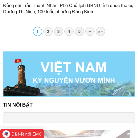
Đồng chí Trần Thanh Nhàn, Phó Chủ tịch UBND tỉnh chúc thọ cụ
Dương Thị Ninh, 100 tuổi, phường Đông Kinh
1
2
3
4
5
»
»»
TIN NỔI BẬT
Đã kết nối EMC