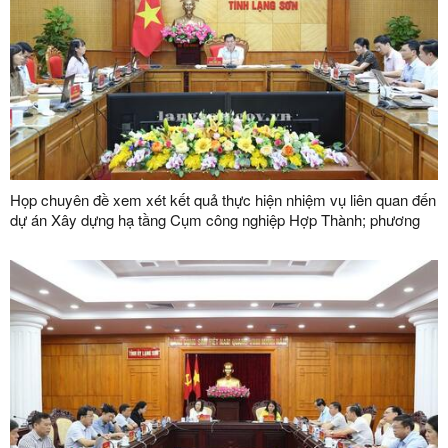
Họp chuyên đề xem xét kết quả thực hiện nhiệm vụ liên quan đến
dự án Xây dựng hạ tầng Cụm công nghiệp Hợp Thành; phương
án xử lý chuyển tiếp bồi thường các công trình hạ tầng kỹ thuật
phục vụ giải phóng mặt bằng dự án Khu công nghiệp VSIP Lạng
Sơn