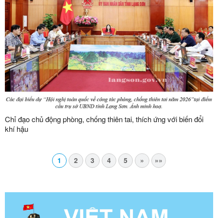
Chỉ đạo chủ động phòng, chống thiên tai, thích ứng với biến đổi
khí hậu
1
2
3
4
5
»
»»