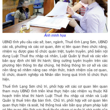
Ảnh minh họa
UBND tỉnh yêu cầu các sở, ban, ngành, Thuế tỉnh Lạng Sơn, UBND
các xã, phường và các cơ quan, đơn vị liên quan theo chức năng,
nhiệm vụ được giao tổ chức quán triệt, tuyên truyền, phổ biến nội
dung Luật Thuế thu nhập cá nhân, Luật Quản lý thuế và các văn
bản quy định chi tiết thi hành; tăng cường tuyên truyền trên các
phương tiện thông tin đại chúng, hệ thống thông tin cơ sở và các
nền tảng số nhằm nâng cao nhận thức, trách nhiệm của cơ quan,
tổ chức, doanh nghiệp và Nhân dân trong quá trình tổ chức thực
hiện.
Thuế tỉnh Lạng Sơn chủ trì, phối hợp với các cơ quan liên quan
tham mưu UBND tỉnh triển khai thực hiện các nhiệm vụ thuộc Kế
hoạch triển khai thi hành Luật Thuế thu nhập cá nhân và Luật
Quản lý thuế trên địa bàn tỉnh. Chủ trì, phối hợp với cơ quan liên
quan thực hiện rà soát, hệ thống hoá văn bản quy phạm pháp luật
có liên quan đến lĩnh vực thuế thuộc phạm vi quản lý nhà nước của