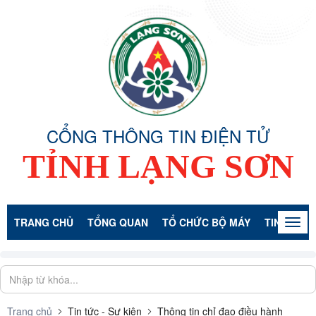
CỔNG THÔNG TIN ĐIỆN TỬ
TỈNH LẠNG SƠN
TRANG CHỦ
TỔNG QUAN
TỔ CHỨC BỘ MÁY
TIN TỨC -
Togg
navig
Trang chủ
Tin tức - Sự kiện
Thông tin chỉ đạo điều hành