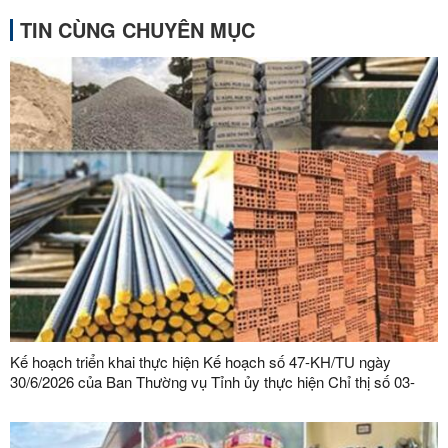
TIN CÙNG CHUYÊN MỤC
Kế hoạch triển khai thực hiện Kế hoạch số 47-KH/TU ngày
30/6/2026 của Ban Thường vụ Tỉnh ủy thực hiện Chỉ thị số 03-
CT/TW ngày 03/02/2026 của Ban Bí thư về tăng cường sự lãnh
đạo của Đảng đối với công tác quản lý, phát triển vật liệu xây
dựng trong giai đoạn mới