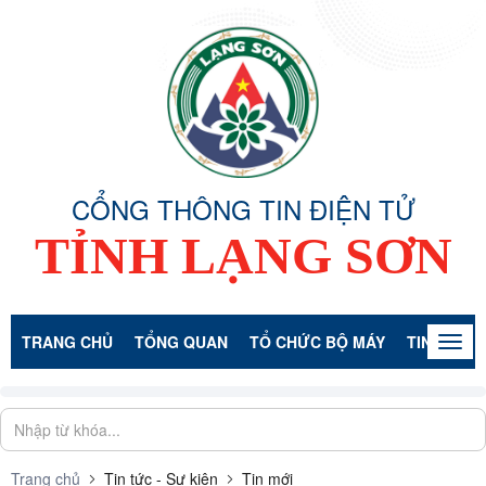
CỔNG THÔNG TIN ĐIỆN TỬ
TỈNH LẠNG SƠN
TRANG CHỦ
TỔNG QUAN
TỔ CHỨC BỘ MÁY
TIN TỨC -
Togg
navig
Trang chủ
Tin tức - Sự kiện
Tin mới