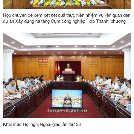
Họp chuyên đề xem xét kết quả thực hiện nhiệm vụ liên quan đến
dự án Xây dựng hạ tầng Cụm công nghiệp Hợp Thành; phương
án xử lý chuyển tiếp bồi thường các công trình hạ tầng kỹ thuật
phục vụ giải phóng mặt bằng dự án Khu công nghiệp VSIP Lạng
Sơn
Khai mạc Hội nghị Ngoại giao lần thứ 33