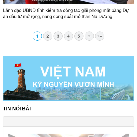
Lãnh đạo UBND tỉnh kiểm tra công tác giải phóng mặt bằng Dự
án đầu tư mở rộng, nâng công suất mỏ than Na Dương
1
2
3
4
5
»
»»
TIN NỔI BẬT