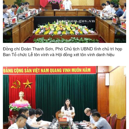
Đồng chí Đoàn Thanh Sơn, Phó Chủ tịch UBND tỉnh chủ trì họp
Ban Tổ chức Lễ tôn vinh và Hội đồng xét tôn vinh danh hiệu
"Doanh nhân, doanh nghiệp tiêu biểu tỉnh Lạng Sơn" lần thứ V
năm 2026