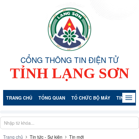
CỔNG THÔNG TIN ĐIỆN TỬ
TỈNH LẠNG SƠN
TRANG CHỦ
TỔNG QUAN
TỔ CHỨC BỘ MÁY
TIN TỨC -
Togg
navig
Trang chủ
Tin tức - Sự kiện
Tin mới