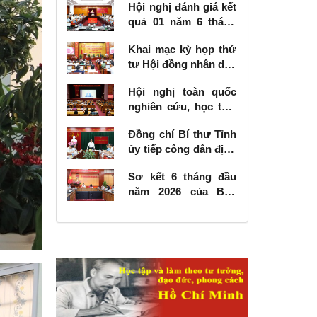
Hội nghị đánh giá kết
quả 01 năm 6 tháng
thực hiện Nghị quyết
Khai mạc kỳ họp thứ
số 57-NQ/TW
tư Hội đồng nhân dân
tỉnh khóa XVIII, nhiệm
Hội nghị toàn quốc
kỳ 2026 - 2031
nghiên cứu, học tập,
quán triệt và triển
Đồng chí Bí thư Tỉnh
khai thực hiện Nghị
ủy tiếp công dân định
quyết số 10-NQ/TW
kỳ tháng 6 năm 2026
của Bộ Chính trị về
Sơ kết 6 tháng đầu
phát triển kinh tế có
năm 2026 của Ban
vốn đầu tư nước
Chỉ đạo Nhà nước
ngoài
các công trình, dự án
quan trọng quốc gia,
trọng điểm ngành
giao thông vận tải