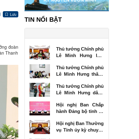
Lưu
TIN NỔI BẬT
ưởng đoàn
Thủ tướng Chính phủ
oàn Thanh
Lê Minh Hưng làm
việc với Ban Thường
Thủ tướng Chính phủ
vụ Tỉnh ủy Lạng Sơn
Lê Minh Hưng thăm,
tặng quà thương
Thủ tướng Chính phủ
binh tại Lạng Sơn
Lê Minh Hưng dâng
hương tưởng niệm
Hội nghị Ban Chấp
các Anh hùng liệt sĩ
hành Đảng bộ tỉnh kỳ
tại Lạng Sơn
chuyên đề
Hội nghị Ban Thường
vụ Tỉnh ủy kỳ chuyên
đề