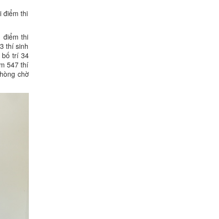
 điểm thi
 điểm thi
 thí sinh
 bố trí 34
m 547 thí
phòng chờ