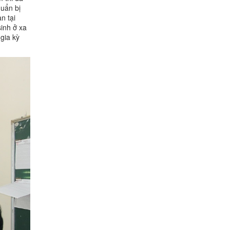
huẩn bị
n tại
sinh ở xa
 gia kỳ