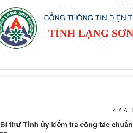
CỔNG THÔNG TIN ĐIỆN 
TỈNH LẠNG SƠ
+
A
A
|
-
A
í thư Tỉnh ủy kiểm tra công tác chuẩn