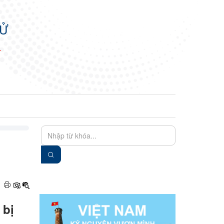
TỬ
N
EN
VIE
 bị