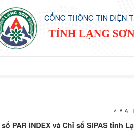
CỔNG THÔNG TIN ĐIỆN 
TỈNH LẠNG SƠ
+
A
A
|
-
A
ỉ số PAR INDEX và Chỉ số SIPAS tỉnh L