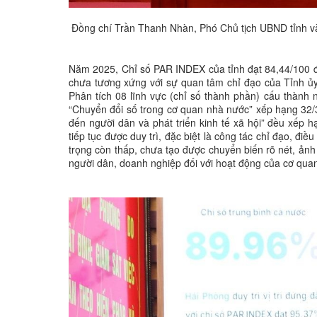
Đồng chí Trần Thanh Nhàn, Phó Chủ tịch UBND tỉnh và
Năm 2025, Chỉ số PAR INDEX của tỉnh đạt 84,44/100 đi
chưa tương xứng với sự quan tâm chỉ đạo của Tỉnh ủy
Phân tích 08 lĩnh vực (chỉ số thành phần) cấu thành
“Chuyển đổi số trong cơ quan nhà nước” xếp hạng 32/34
đến người dân và phát triển kinh tế xã hội” đều xếp 
tiếp tục được duy trì, đặc biệt là công tác chỉ đạo, đ
trọng còn thấp, chưa tạo được chuyển biến rõ nét, ản
người dân, doanh nghiệp đối với hoạt động của cơ qua