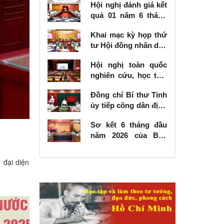
Hội nghị đánh giá kết
quả 01 năm 6 tháng
thực hiện Nghị quyết
Khai mạc kỳ họp thứ
số 57-NQ/TW
tư Hội đồng nhân dân
tỉnh khóa XVIII, nhiệm
Hội nghị toàn quốc
kỳ 2026 - 2031
nghiên cứu, học tập,
quán triệt và triển
Đồng chí Bí thư Tỉnh
khai thực hiện Nghị
ủy tiếp công dân định
quyết số 10-NQ/TW
kỳ tháng 6 năm 2026
của Bộ Chính trị về
Sơ kết 6 tháng đầu
phát triển kinh tế có
năm 2026 của Ban
vốn đầu tư nước
Chỉ đạo Nhà nước
ngoài
các công trình, dự án
 đại diện
quan trọng quốc gia,
trọng điểm ngành
giao thông vận tải