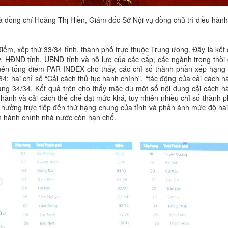
 đồng chí Hoàng Thị Hiền, Giám đốc Sở Nội vụ đồng chủ trì điều hành
ểm, xếp thứ 33/34 tỉnh, thành phố trực thuộc Trung ương. Đây là kết 
, HĐND tỉnh, UBND tỉnh và nỗ lực của các cấp, các ngành trong thời 
 nên tổng điểm PAR INDEX cho thấy, các chỉ số thành phần xếp hạng
; hai chỉ số “Cải cách thủ tục hành chính”, “tác động của cải cách h
hạng 34/34. Kết quả trên cho thấy mặc dù một số nội dung cải cách h
iều hành và cải cách thể chế đạt mức khá, tuy nhiên nhiều chỉ số thành
h hưởng trực tiếp đến thứ hạng chung của tỉnh và phản ánh mức độ hài
n hành chính nhà nước còn hạn chế.