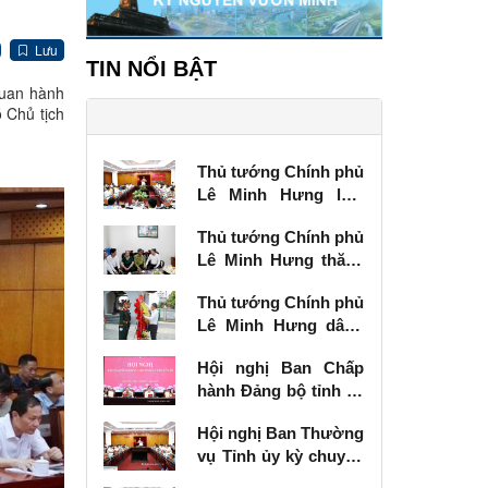
Lưu
TIN NỔI BẬT
quan hành
 Chủ tịch
Thủ tướng Chính phủ
Lê Minh Hưng làm
việc với Ban Thường
Thủ tướng Chính phủ
vụ Tỉnh ủy Lạng Sơn
Lê Minh Hưng thăm,
tặng quà thương
Thủ tướng Chính phủ
binh tại Lạng Sơn
Lê Minh Hưng dâng
hương tưởng niệm
Hội nghị Ban Chấp
các Anh hùng liệt sĩ
hành Đảng bộ tỉnh kỳ
tại Lạng Sơn
chuyên đề
Hội nghị Ban Thường
vụ Tỉnh ủy kỳ chuyên
đề