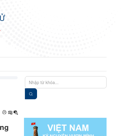
TỬ
N
EN
VIE
ạng