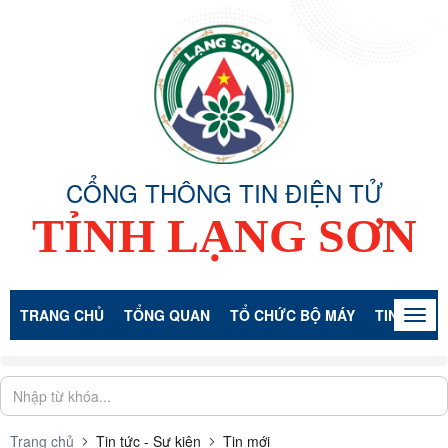
CỔNG THÔNG TIN ĐIỆN TỬ
TỈNH LẠNG SƠN
TRANG CHỦ
TỔNG QUAN
TỔ CHỨC BỘ MÁY
TIN TỨC -
Togg
navig
Trang chủ
Tin tức - Sự kiện
Tin mới