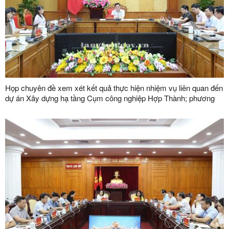
Họp chuyên đề xem xét kết quả thực hiện nhiệm vụ liên quan đến
dự án Xây dựng hạ tầng Cụm công nghiệp Hợp Thành; phương
án xử lý chuyển tiếp bồi thường các công trình hạ tầng kỹ thuật
phục vụ giải phóng mặt bằng dự án Khu công nghiệp VSIP Lạng
Sơn