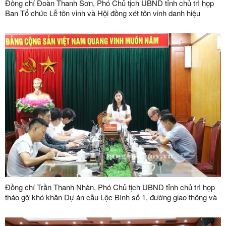
Đồng chí Đoàn Thanh Sơn, Phó Chủ tịch UBND tỉnh chủ trì họp
Ban Tổ chức Lễ tôn vinh và Hội đồng xét tôn vinh danh hiệu
"Doanh nhân, doanh nghiệp tiêu biểu tỉnh Lạng Sơn" lần thứ V
năm 2026
Đồng chí Trần Thanh Nhàn, Phó Chủ tịch UBND tỉnh chủ trì họp
tháo gỡ khó khăn Dự án cầu Lộc Bình số 1, đường giao thông và
khu tái định cư xã Lục Thôn