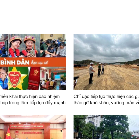
triển khai thực hiện các nhiệm
Chỉ đạo tiếp tục thực hiện các gi
 pháp trọng tâm tiếp tục đẩy mạnh
tháo gỡ khó khăn, vướng mắc 
ào “Bình dân học vụ số” trên địa
trong công tác giải phóng mặt b
dự án trên địa bàn tỉnh