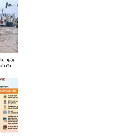
lũ, ngập
 mưa đá