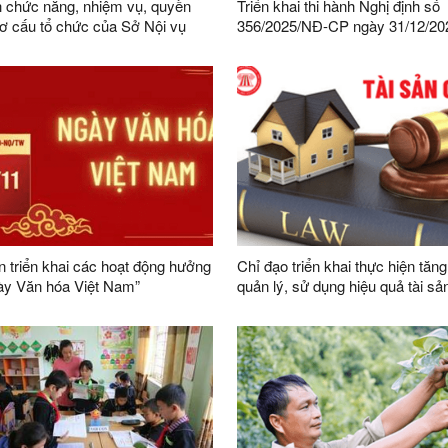
 chức năng, nhiệm vụ, quyền
Triển khai thi hành Nghị định số
ơ cấu tổ chức của Sở Nội vụ
356/2025/NĐ-CP ngày 31/12/20
Chính phủ quy định chi tiết một 
và biện pháp thi hành Luật Bảo v
cá nhân trên địa bàn tỉnh Lạng 
 triển khai các hoạt động hưởng
Chỉ đạo triển khai thực hiện tăn
ày Văn hóa Việt Nam”
quản lý, sử dụng hiệu quả tài sả