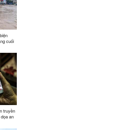
biện
áng cuối
n truyền
 dọa an
030, tầm