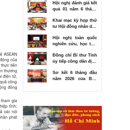
Hội nghị đánh giá kết
quả 01 năm 6 tháng
thực hiện Nghị quyết
Khai mạc kỳ họp thứ
số 57-NQ/TW
tư Hội đồng nhân dân
tỉnh khóa XVIII, nhiệm
Hội nghị toàn quốc
kỳ 2026 - 2031
nghiên cứu, học tập,
quán triệt và triển
 tế ASEAN
Đồng chí Bí thư Tỉnh
khai thực hiện Nghị
 động của
ủy tiếp công dân định
quyết số 10-NQ/TW
thực tiễn
kỳ tháng 6 năm 2026
của Bộ Chính trị về
đến thương
Sơ kết 6 tháng đầu
phát triển kinh tế có
i điện tử,
năm 2026 của Ban
vốn đầu tư nước
 quả công
Chỉ đạo Nhà nước
ngoài
cộng đồng
các công trình, dự án
quan trọng quốc gia,
 tham gia
trọng điểm ngành
iệp tỉnh;
giao thông vận tải
uả các nội
phần phát