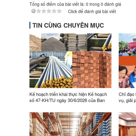
Tổng số điểm của bài viết là:
0
trong
0
đánh giá
Click để đánh giá bài viết
TIN CÙNG CHUYÊN MỤC
Kế hoạch triển khai thực hiện Kế hoạch
Chỉ đạo 
số 47-KH/TU ngày 30/6/2026 của Ban
vụ, giải
Thường vụ Tỉnh ủy thực hiện Chỉ thị số
Phong tr
03-CT/TW ngày 03/02/2026 của Ban Bí
bàn tỉnh
thư về tăng cường sự lãnh đạo của Đảng
đối với công tác quản lý, phát triển vật
liệu xây dựng trong giai đoạn mới