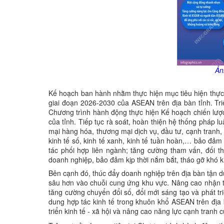
Ản
Kế hoạch ban hành nhằm thực hiện mục tiêu hiện thực
giai đoạn 2026-2030 của ASEAN trên địa bàn tỉnh. Tri
Chương trình hành động thực hiện Kế hoạch chiến lược
của tỉnh. Tiếp tục rà soát, hoàn thiện hệ thống pháp lu
mại hàng hóa, thương mại dịch vụ, đầu tư, cạnh tranh, s
kinh tế số, kinh tế xanh, kinh tế tuần hoàn,… bảo đả
tác phối hợp liên ngành; tăng cường tham vấn, đối t
doanh nghiệp, bảo đảm kịp thời nắm bắt, tháo gỡ khó k
Bên cạnh đó, thúc đẩy doanh nghiệp trên địa bàn tận d
sâu hơn vào chuỗi cung ứng khu vực. Nâng cao nhận t
tăng cường chuyển đổi số, đổi mới sáng tạo và phát tri
dung hợp tác kinh tế trong khuôn khổ ASEAN trên địa
triển kinh tế - xã hội và nâng cao năng lực cạnh tranh c