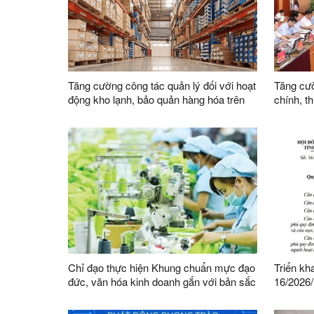
Tăng cường công tác quản lý đối với hoạt
Tăng cườ
động kho lạnh, bảo quản hàng hóa trên
chính, t
địa bàn
việc củ
Chỉ đạo thực hiện Khung chuẩn mực đạo
Triển kh
đức, văn hóa kinh doanh gắn với bản sắc
16/2026
dân tộc và tiếp cận được tinh hoa văn
HĐND tỉn
hóa kinh doanh thế giới
Đội dân 