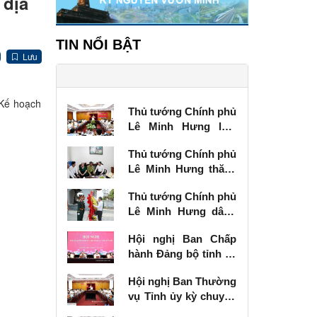
 địa
TIN NỔI BẬT
Lưu
 Kế hoạch
Thủ tướng Chính phủ
Lê Minh Hưng làm
việc với Ban Thường
Thủ tướng Chính phủ
vụ Tỉnh ủy Lạng Sơn
Lê Minh Hưng thăm,
tặng quà thương
Thủ tướng Chính phủ
binh tại Lạng Sơn
Lê Minh Hưng dâng
hương tưởng niệm
Hội nghị Ban Chấp
các Anh hùng liệt sĩ
hành Đảng bộ tỉnh kỳ
tại Lạng Sơn
chuyên đề
Hội nghị Ban Thường
vụ Tỉnh ủy kỳ chuyên
đề