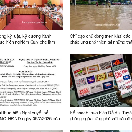
ng kỷ luật, kỷ cương hành
Chỉ đạo chủ động triển khai các 
hực hiện nghiêm Quy chế làm
pháp ứng phó thiên tai những th
a UBND tỉnh nhiệm kỳ 2026-2031
năm 2026
ai thực hiện Nghị quyết số
Kế hoạch thực hiện Đề án “Tuyê
/NQ-HĐND ngày 09/7/2026 của
phòng ngừa, ứng phó với các đe
h quy định tiêu chí thành lập
ninh phi truyền thống đến năm 2
phòng và tiêu chí về số lượng
nhìn đến năm 2045”