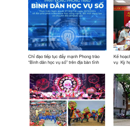
thành vi
tỉnh
Chỉ đạo tiếp tục đẩy mạnh Phong trào
Kế hoạch
“Bình dân học vụ số” trên địa bàn tỉnh
vụ Kỳ họp không thường lệ thứ Nhất,
Quốc hộ