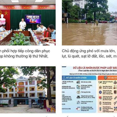
ên Đội dân phòng trên địa bàn
 phối hợp tiếp công dân phục
Chủ động ứng phó với mưa lớn, 
lụt, lũ quét, sạt lở đất, lốc, sét,
i khóa XVI
trên địa bàn tỉnh