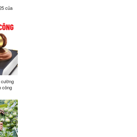
25 của
số điều
ệ dữ liệu
Sơn
g cường
n công