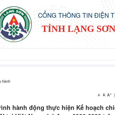
CỔNG THÔNG TIN ĐIỆN 
TỈNH LẠNG SƠ
ều hành
+
A
A
|
-
A
trình hành động thực hiện Kế hoạch ch