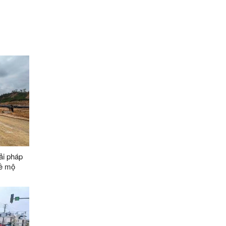
ải pháp
về mộ
ằng các