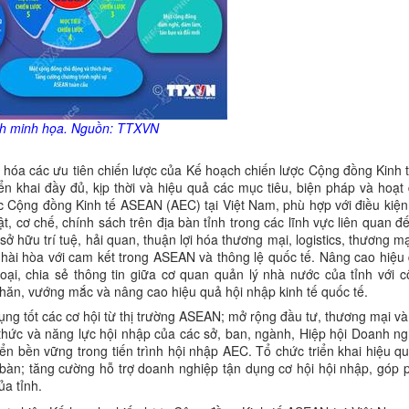
h minh họa. Nguồn: TTXVN
 hóa các ưu tiên chiến lược của Kế hoạch chiến lược Cộng đồng Kinh
ển khai đầy đủ, kịp thời và hiệu quả các mục tiêu, biện pháp và hoạt
 Cộng đồng Kinh tế ASEAN (AEC) tại Việt Nam, phù hợp với điều kiện 
ật, cơ chế, chính sách trên địa bàn tỉnh trong các lĩnh vực liên quan 
ở hữu trí tuệ, hải quan, thuận lợi hóa thương mại, logistics, thương mạ
m hài hòa với cam kết trong ASEAN và thông lệ quốc tế. Nâng cao hiệu
hoại, chia sẻ thông tin giữa cơ quan quản lý nhà nước của tỉnh với 
hăn, vướng mắc và nâng cao hiệu quả hội nhập kinh tế quốc tế.
ụng tốt các cơ hội từ thị trường ASEAN; mở rộng đầu tư, thương mại và
hức và năng lực hội nhập của các sở, ban, ngành, Hiệp hội Doanh ngh
ển bền vững trong tiến trình hội nhập AEC. Tổ chức triển khai hiệu q
 bàn; tăng cường hỗ trợ doanh nghiệp tận dụng cơ hội hội nhập, góp 
ủa tỉnh.