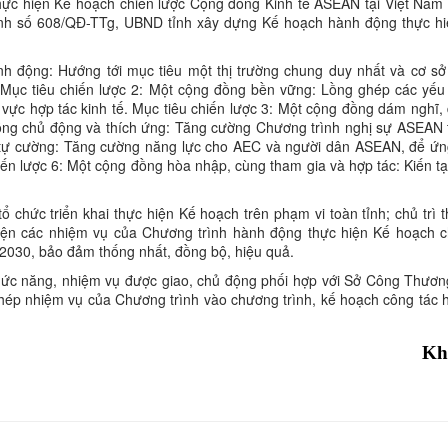
thực hiện Kế hoạch chiến lược Cộng đồng Kinh tế ASEAN tại Việt Nam 
ịnh số 608/QĐ-TTg, UBND tỉnh xây dựng Kế hoạch hành động thực h
h động: Hướng tới mục tiêu một thị trường chung duy nhất và cơ sở
 Mục tiêu chiến lược 2: Một cộng đồng bền vững: Lồng ghép các yếu 
h vực hợp tác kinh tế. Mục tiêu chiến lược 3: Một cộng đồng dám nghĩ
 đồng chủ động và thích ứng: Tăng cường Chương trình nghị sự ASEAN 
 tự cường: Tăng cường năng lực cho AEC và người dân ASEAN, để ứn
hiến lược 6: Một cộng đồng hòa nhập, cùng tham gia và hợp tác: Kiến 
.
 chức triển khai thực hiện Kế hoạch trên phạm vi toàn tỉnh; chủ trì
hiện các nhiệm vụ của Chương trình hành động thực hiện Kế hoạch c
2030, bảo đảm thống nhất, đồng bộ, hiệu quả.
hức năng, nhiệm vụ được giao, chủ động phối hợp với Sở Công Thươn
 ghép nhiệm vụ của Chương trình vào chương trình, kế hoạch công tác
Kh