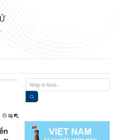
TỬ
N
EN
VIE
iến