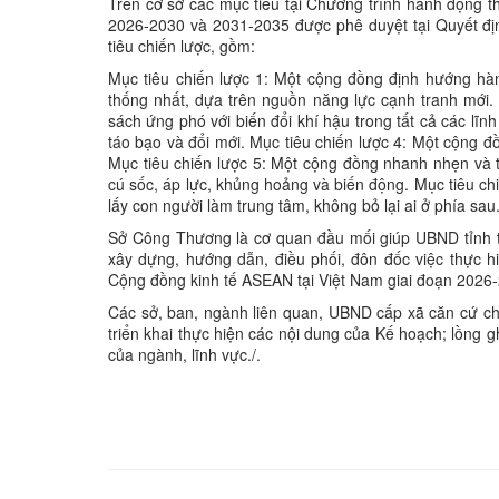
Trên cơ sở các mục tiêu tại Chương trình hành động 
2026-2030 và 2031-2035 được phê duyệt tại Quyết đ
tiêu chiến lược, gồm:
Mục tiêu chiến lược 1: Một cộng đồng định hướng hàn
thống nhất, dựa trên nguồn năng lực cạnh tranh mới.
sách ứng phó với biến đổi khí hậu trong tất cả các lĩn
táo bạo và đổi mới. Mục tiêu chiến lược 4: Một cộng
Mục tiêu chiến lược 5: Một cộng đồng nhanh nhẹn và
cú sốc, áp lực, khủng hoảng và biến động. Mục tiêu c
lấy con người làm trung tâm, không bỏ lại ai ở phía sau
Sở Công Thương là cơ quan đầu mối giúp UBND tỉnh tổ
xây dựng, hướng dẫn, điều phối, đôn đốc việc thực 
Cộng đồng kinh tế ASEAN tại Việt Nam giai đoạn 2026-
Các sở, ban, ngành liên quan, UBND cấp xã căn cứ c
triển khai thực hiện các nội dung của Kế hoạch; lồng
của ngành, lĩnh vực./.