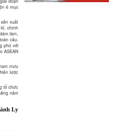
giai đoạn
iện 6 mục
 sản xuất
tố, chính
, dám làm,
toàn cầu.
g phó với
tạo ASEAN
 tham mưu
hiến lược
g tổ chức
 hằng năm
ánh Ly