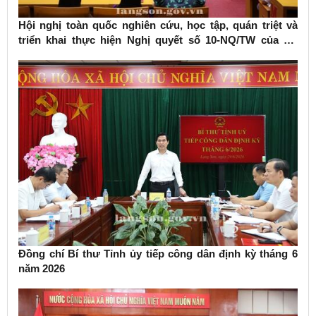
Hội nghị toàn quốc nghiên cứu, học tập, quán triệt và
triển khai thực hiện Nghị quyết số 10-NQ/TW của Bộ
Chính trị về phát triển kinh tế có vốn đầu tư nước ngoài
Đồng chí Bí thư Tỉnh ủy tiếp công dân định kỳ tháng 6
năm 2026