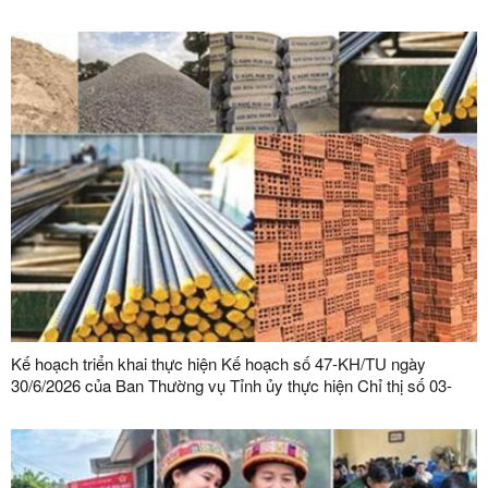
Kế hoạch triển khai thực hiện Kế hoạch số 47-KH/TU ngày
30/6/2026 của Ban Thường vụ Tỉnh ủy thực hiện Chỉ thị số 03-
CT/TW ngày 03/02/2026 của Ban Bí thư về tăng cường sự lãnh
đạo của Đảng đối với công tác quản lý, phát triển vật liệu xây
dựng trong giai đoạn mới