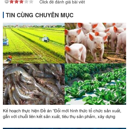
Click để đánh giá bài viết
TIN CÙNG CHUYÊN MỤC
Kế hoạch thực hiện Đề án “Đổi mới hình thức tổ chức sản xuất,
gắn với chuỗi liên kết sản xuất, tiêu thụ sản phẩm, xây dựng
thương hiệu trong lĩnh vực nông lâm nghiệp giai đoạn 2026 -
2030”