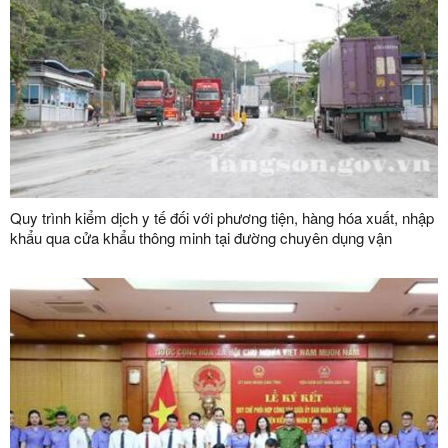
Quy trình kiểm dịch y tế đối với phương tiện, hàng hóa xuất, nhập
khẩu qua cửa khẩu thông minh tại đường chuyên dụng vận
chuyển hàng hoá khu vực mốc 1119-1120 và đường chuyên
dụng vận chuyển hàng hoá khu vực mốc 1088/2-1089 thuộc cặp
cửa khẩu quốc tế Hữu Nghị (Việt Nam) - Hữu Nghị Quan (Trung
Quốc)