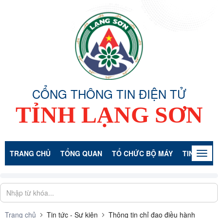
CỔNG THÔNG TIN ĐIỆN TỬ
TỈNH LẠNG SƠN
TRANG CHỦ
TỔNG QUAN
TỔ CHỨC BỘ MÁY
TIN TỨC -
Togg
navig
Trang chủ
Tin tức - Sự kiện
Thông tin chỉ đạo điều hành