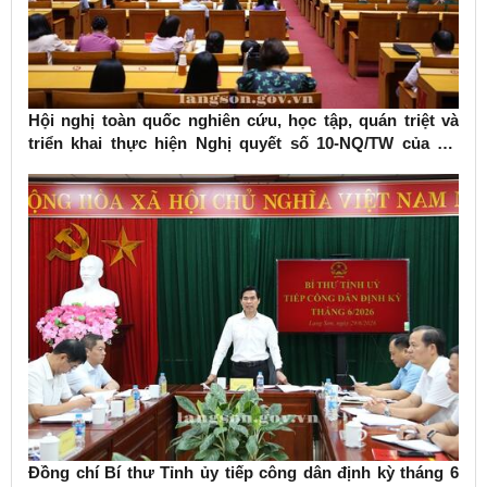
Hội nghị toàn quốc nghiên cứu, học tập, quán triệt và
triển khai thực hiện Nghị quyết số 10-NQ/TW của Bộ
Chính trị về phát triển kinh tế có vốn đầu tư nước ngoài
Đồng chí Bí thư Tỉnh ủy tiếp công dân định kỳ tháng 6