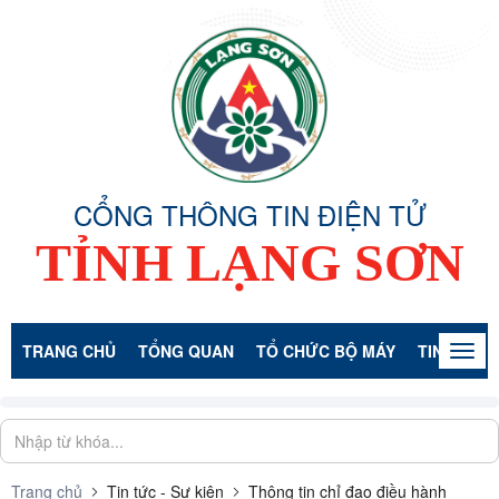
CỔNG THÔNG TIN ĐIỆN TỬ
TỈNH LẠNG SƠN
TRANG CHỦ
TỔNG QUAN
TỔ CHỨC BỘ MÁY
TIN TỨC -
Togg
navig
Trang chủ
Tin tức - Sự kiện
Thông tin chỉ đạo điều hành