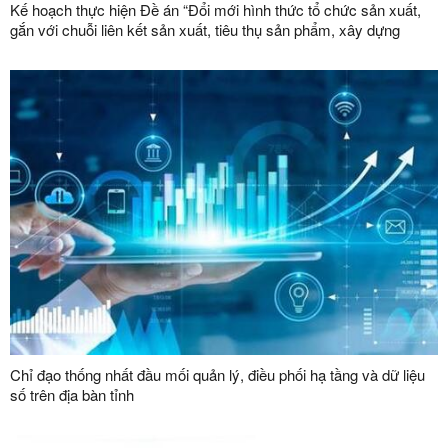
Kế hoạch thực hiện Đề án “Đổi mới hình thức tổ chức sản xuất,
gắn với chuỗi liên kết sản xuất, tiêu thụ sản phẩm, xây dựng
thương hiệu trong lĩnh vực nông lâm nghiệp giai đoạn 2026 -
2030”
Chỉ đạo thống nhất đầu mối quản lý, điều phối hạ tầng và dữ liệu
số trên địa bàn tỉnh