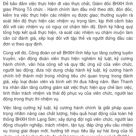
Để bảo đảm việc thực hiện đi vào thực chất, Giám đốc BHXH tỉnh
giao Phòng Tổ chức - Hành chính làm đầu mối theo dõi, đôn đốc,
kiểm tra việc thực hiện các nhiệm vụ được giao; thường xuyên rà
soát tiến độ thực hiện các nhiệm vụ trọng tâm, kịp thời cảnh báo
đối với các nhiệm vụ có nguy cơ chậm tiến độ. Định kỳ hằng quý
tổng hợp kết quả thực hiện, rà soát các nhiệm vụ chậm muộn làm
căn cứ đánh giá, xếp loại đối với tập thể và người đứng đầu các
đơn vị theo quy định.
Cùng với đó, Công đoàn cơ sở BHXH tỉnh tiếp tục tăng cường tuyên
truyền, vận động đoàn viên thực hiện nghiêm kỷ luật, kỷ cương
hành chính, văn hóa công sở và quy tắc ứng xử của viên chức,
người lao động; đưa nội dung chấp hành kỷ luật, kỷ cương hành
chính trở thành một trong những tiêu chí quan trọng trong đánh
giá, xếp loại đoàn viên và bình xét thi đua hằng năm. Ban Thanh
tra nhân dân tăng cường giám sát việc thực hiện quy chế làm việc,
tinh thần trách nhiệm và thái độ phục vụ của viên chức, người lao
động trong thực thi nhiệm vụ.
Việc tăng cường kỷ luật, kỷ cương hành chính là giải pháp quan
trọng nhằm nâng cao chất lượng, hiệu quả hoạt động của toàn hệ
thống BHXH tỉnh Lạng Sơn; xây dựng đội ngũ viên chức, người lao
động chuyên nghiệp, trách nhiệm, tận tụy, đáp ứng yêu cầu nhiệm
vụ trong giai đoạn mới, hướng tới mục tiêu lấy sự hài lòng của tổ