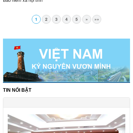
1
2
3
4
5
»
»»
TIN NỔI BẬT