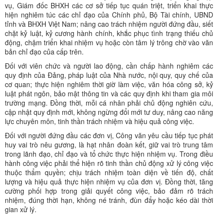
vụ, Giám đốc BHXH các cơ sở tiếp tục quán triệt, triển khai thực
hiện nghiêm túc các chỉ đạo của Chính phủ, Bộ Tài chính, UBND
tỉnh và BHXH Việt Nam; nâng cao trách nhiệm người đứng đầu, siết
chặt kỷ luật, kỷ cương hành chính, khắc phục tình trạng thiếu chủ
động, chậm triển khai nhiệm vụ hoặc còn tâm lý trông chờ vào văn
bản chỉ đạo của cấp trên.
Đối với viên chức và người lao động, cần chấp hành nghiêm các
quy định của Đảng, pháp luật của Nhà nước, nội quy, quy chế của
cơ quan; thực hiện nghiêm thời giờ làm việc, văn hóa công sở, kỷ
luật phát ngôn, bảo mật thông tin và các quy định khi tham gia môi
trường mạng. Đồng thời, mỗi cá nhân phải chủ động nghiên cứu,
cập nhật quy định mới, không ngừng đổi mới tư duy, nâng cao năng
lực chuyên môn, tinh thần trách nhiệm và hiệu quả công việc.
Đối với người đứng đầu các đơn vị, Công văn yêu cầu tiếp tục phát
huy vai trò nêu gương, là hạt nhân đoàn kết, giữ vai trò trung tâm
trong lãnh đạo, chỉ đạo và tổ chức thực hiện nhiệm vụ. Trong điều
hành công việc phải thể hiện rõ tinh thần chủ động xử lý công việc
thuộc thẩm quyền; chịu trách nhiệm toàn diện về tiến độ, chất
lượng và hiệu quả thực hiện nhiệm vụ của đơn vị. Đồng thời, tăng
cường phối hợp trong giải quyết công việc, bảo đảm rõ trách
nhiệm, đúng thời hạn, không né tránh, đùn đẩy hoặc kéo dài thời
gian xử lý.