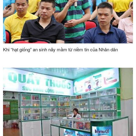
Khi “hạt giống” an sinh nảy mầm từ niềm tin của Nhân dân