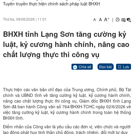
Tuyên truyền thực hiện chính sách pháp luật BHXH
+
A
A
|
Thứ ba, 09/06/2026
|
11:01
-
A
BHXH tỉnh Lạng Sơn tăng cường kỷ
luật, kỷ cương hành chính, nâng cao
chất lượng thực thi công vụ
Chia sẻ
Đọc bài
Lưu
Thực hiện các văn bản chỉ đạo của Trung ương, Chính phủ, Bộ Tài
chính và UBND tỉnh về tăng cường kỷ luật, kỷ cương hành chính,
nâng cao chất lượng thực thi công vụ, Giám đốc BHXH tỉnh Lạng
Sơn đã ban hành Công văn số 764/BHXH-TCHC ngày 02/6/2026 về
việc tăng cường kỷ luật, kỷ cương hành chính trong toàn hệ thống
BHXH tỉnh.
Điểm nhấn của Công văn là yêu cầu các đơn vị, viên chức và người
lao động phát huy tinh thần chủ động, trách nhiệm, đổi mới tư duy