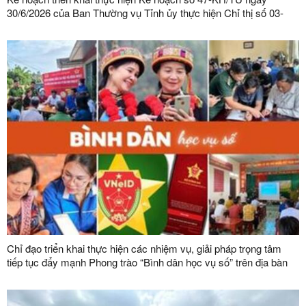
30/6/2026 của Ban Thường vụ Tỉnh ủy thực hiện Chỉ thị số 03-
CT/TW ngày 03/02/2026 của Ban Bí thư về tăng cường sự lãnh
đạo của Đảng đối với công tác quản lý, phát triển vật liệu xây
dựng trong giai đoạn mới
Chỉ đạo triển khai thực hiện các nhiệm vụ, giải pháp trọng tâm
tiếp tục đẩy mạnh Phong trào “Bình dân học vụ số” trên địa bàn
tỉnh