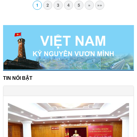
1
2
3
4
5
»
»»
TIN NỔI BẬT