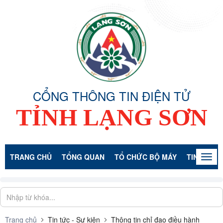
CỔNG THÔNG TIN ĐIỆN TỬ
TỈNH LẠNG SƠN
TRANG CHỦ
TỔNG QUAN
TỔ CHỨC BỘ MÁY
TIN TỨC -
Togg
navig
Trang chủ
Tin tức - Sự kiện
Thông tin chỉ đạo điều hành