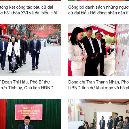
 tổng kết công tác bầu cử đại
Công bố danh sách những người
c hội khóa XVI và đại biểu Hội
cử đại biểu Hội đồng nhân dân t
n dân các cấp nhiệm kỳ 2026 -
Sơn khóa XVIII, nhiệm kỳ 2026 
 Đoàn Thị Hậu, Phó Bí thư
Đồng chí Trần Thanh Nhàn, Phó
trực Tỉnh ủy, Chủ tịch HĐND
UBND tỉnh dự khai mạc và bỏ p
ó Trưởng ban Thường trực Ban
đại biểu Quốc hội khóa XVI và đ
bầu cử tỉnh dự khai mạc và bỏ
HĐND các cấp nhiệm kỳ 2026 – 
u đại biểu Quốc hội khóa XVI và
xã Na Dương
u HĐND các cấp nhiệm kỳ 2026-
 xã Hoàng Văn Thụ