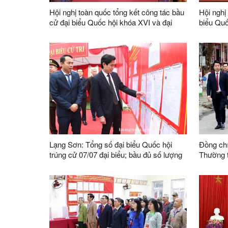
Hội nghị toàn quốc tổng kết công tác bầu
Hội nghị
cử đại biểu Quốc hội khóa XVI và đại
biểu Quố
biểu HĐND các cấp, nhiệm kỳ 2026-
đồng nhâ
2031
2031
Lạng Sơn: Tổng số đại biểu Quốc hội
Đồng chí
trúng cử 07/07 đại biểu; bầu đủ số lượng
Thường 
đại biểu HĐND các cấp
tỉnh, Ph
Chỉ đạo 
phiếu bầ
đại biể
2031 tại