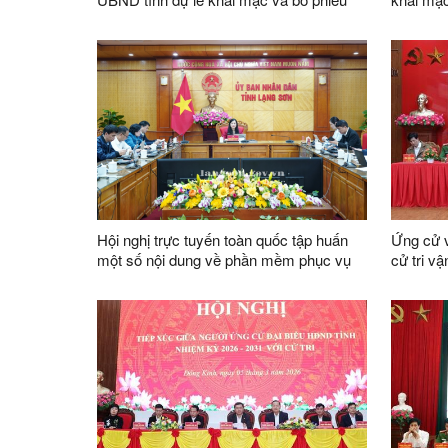
bầu cử tại khu vực bỏ phiếu số 6, Nhà
- khu vự
văn hóa thôn Na Đâu, xã Hữu Lũng
phường 
Hội nghị trực tuyến toàn quốc tập huấn
Ứng cử v
một số nội dung về phần mềm phục vụ
cử tri v
công tác bầu cử