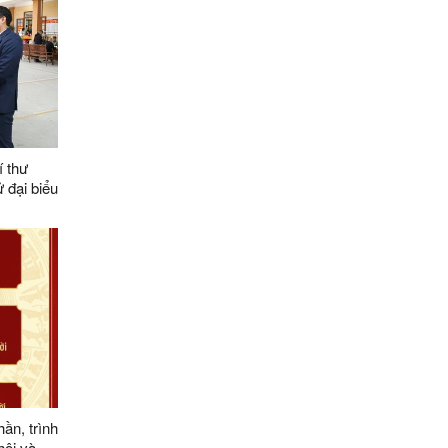
 thư
 đại biểu
i biểu
 2031
Tri
hần, trình
hội và