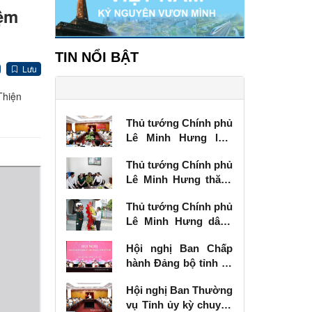
iệm
TIN NỔI BẬT
Lưu
Thiện
Thủ tướng Chính phủ
Lê Minh Hưng làm
việc với Ban Thường
Thủ tướng Chính phủ
vụ Tỉnh ủy Lạng Sơn
Lê Minh Hưng thăm,
tặng quà thương
Thủ tướng Chính phủ
binh tại Lạng Sơn
Lê Minh Hưng dâng
hương tưởng niệm
Hội nghị Ban Chấp
các Anh hùng liệt sĩ
hành Đảng bộ tỉnh kỳ
tại Lạng Sơn
chuyên đề
Hội nghị Ban Thường
vụ Tỉnh ủy kỳ chuyên