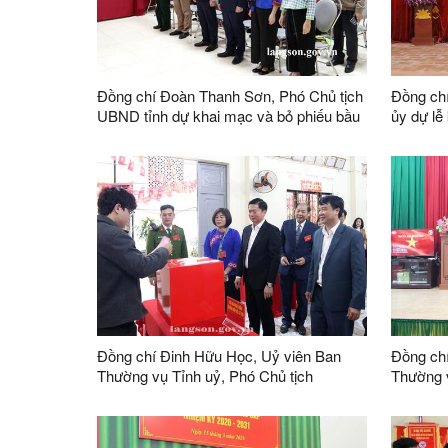
Đồng chí Đoàn Thanh Sơn, Phó Chủ tịch
Đồng chí
UBND tỉnh dự khai mạc và bỏ phiếu bầu
ủy dự lễ
đại biểu Quốc hội khóa XVI và đại biểu
khu vực 
HĐND các cấp nhiệm kỳ 2026 – 2031 tại
3, nhà v
phường Đông Kinh
Bắc Sơn
Đồng chí Đinh Hữu Học, Uỷ viên Ban
Đồng ch
Thường vụ Tỉnh uỷ, Phó Chủ tịch
Thường v
Thường trực UBND tỉnh kiểm tra công
Thường 
tác bầu cử tại một số khu vực bỏ phiếu
bỏ phiếu
trên địa bàn phường Kỳ Lừa
khối 26,