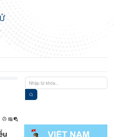
TỬ
N
EN
VIE
iểu