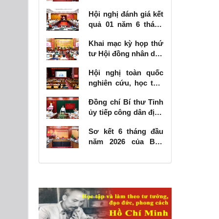
đề
Hội nghị đánh giá kết
quả 01 năm 6 tháng
thực hiện Nghị quyết
Khai mạc kỳ họp thứ
số 57-NQ/TW
tư Hội đồng nhân dân
tỉnh khóa XVIII, nhiệm
Hội nghị toàn quốc
kỳ 2026 - 2031
nghiên cứu, học tập,
quán triệt và triển
Đồng chí Bí thư Tỉnh
khai thực hiện Nghị
ủy tiếp công dân định
quyết số 10-NQ/TW
kỳ tháng 6 năm 2026
của Bộ Chính trị về
Sơ kết 6 tháng đầu
phát triển kinh tế có
năm 2026 của Ban
vốn đầu tư nước
Chỉ đạo Nhà nước
ngoài
các công trình, dự án
quan trọng quốc gia,
trọng điểm ngành
giao thông vận tải