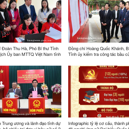
 Đoàn Thu Hà, Phó Bí thư Tỉnh
Đồng chí Hoàng Quốc Khánh, Bí
tịch Ủy ban MTTQ Việt Nam tỉnh
Tỉnh ủy kiểm tra công tác bầu cử
 công tác bầu cử tại xã Lộc Bình
Quốc hội khóa XVI và bầu cử đạ
hống Nhất
HĐND các cấp nhiệm kỳ 2026 -
trên địa bàn phường Lương Văn 
 Trung ương và lãnh đạo tỉnh dự
Infographic tỷ lệ cơ cấu, thành p
, bỏ phiếu tại đơn vị bầu cử số 2
độ người ứng cử Đại biểu Quốc 