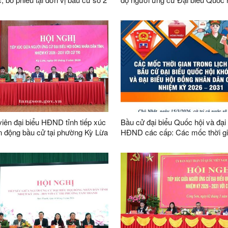
c bỏ phiếu số 6, khối Đại Thắng,
HĐND các cấp tỉnh Lạng Sơn
Lương Văn Tri
iên đại biểu HĐND tỉnh tiếp xúc
Bầu cử đại biểu Quốc hội và đại
ận động bầu cử tại phường Kỳ Lừa
HĐND các cấp: Các mốc thời gi
lưu ý