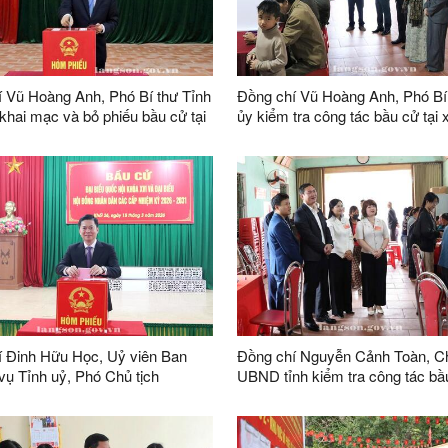
 Vũ Hoàng Anh, Phó Bí thư Tỉnh
Đồng chí Vũ Hoàng Anh, Phó Bí
 khai mạc và bỏ phiếu bầu cử tại
ủy kiểm tra công tác bầu cử tại
bỏ phiếu tại khu vực bỏ phiếu số
Sơn và xã Hưng Vũ
ăn hóa thôn Hoàng Văn Thụ, xã
í Đinh Hữu Học, Uỷ viên Ban
Đồng chí Nguyễn Cảnh Toàn, Ch
ụ Tỉnh uỷ, Phó Chủ tịch
UBND tỉnh kiểm tra công tác bầu
trực UBND tỉnh dự khai mạc và
xã Hữu Lũng
 bầu tại khu vực bỏ phiếu số 20,
 phường Kỳ Lừa