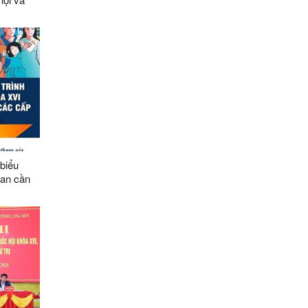
 biểu
an cần