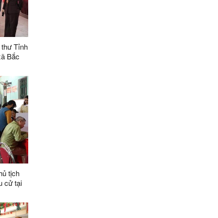
 thư Tỉnh
 xã Bắc
ủ tịch
 cử tại