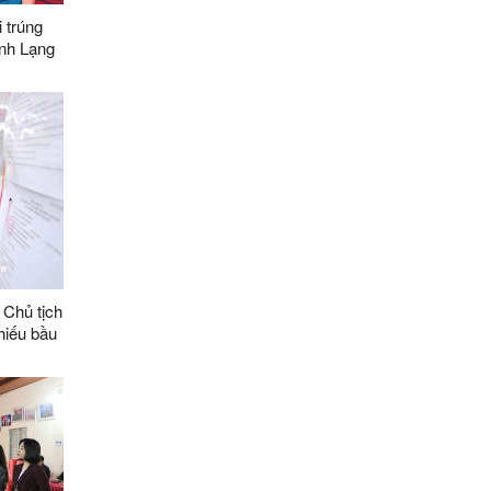
 trúng
ỉnh Lạng
- 2031
 Chủ tịch
hiếu bầu
ại biểu
2031 tại