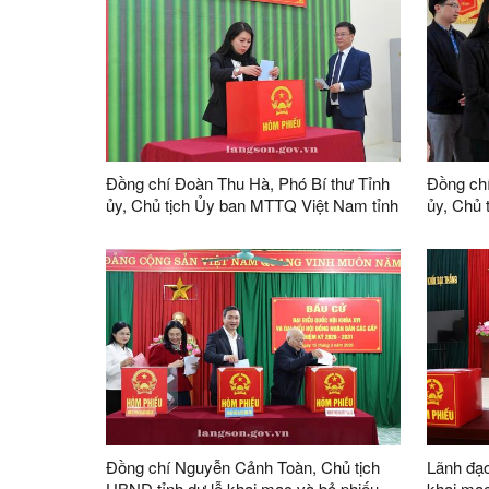
Đồng chí Đoàn Thu Hà, Phó Bí thư Tỉnh
Đồng chí
ủy, Chủ tịch Ủy ban MTTQ Việt Nam tỉnh
ủy, Chủ 
dự khai mạc và bỏ phiếu bầu cử tại khu
kiểm tra
vực bỏ phiếu số 10, xã Lộc Bình
và xã T
Đồng chí Nguyễn Cảnh Toàn, Chủ tịch
Lãnh đạo
UBND tỉnh dự lễ khai mạc và bỏ phiếu
khai mạc