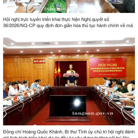
Hội nghị trực tuyến triển khai thực hiện Nghị quyết số
36/2026/NQ-CP quy định đơn giản hóa thủ tục hành chính về mã
số vùng trồng, mã số cơ sở đóng gói
Đồng chí Hoàng Quốc Khánh, Bí thư Tỉnh ủy chủ trì hội nghị đánh
giá tình hình triển khai dự án đầu tư xây dựng trường nội trú liên