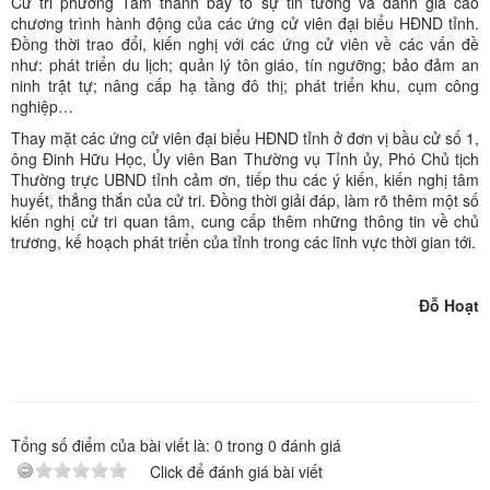
Cử tri phường Tam thanh bày tỏ sự tin tưởng và đánh giá cao
chương trình hành động của các ứng cử viên đại biểu HĐND tỉnh.
Đồng thời trao đổi, kiến nghị với các ứng cử viên về các vấn đề
như: phát triển du lịch; quản lý tôn giáo, tín ngưỡng; bảo đảm an
ninh trật tự; nâng cấp hạ tầng đô thị; phát triển khu, cụm công
nghiệp…
Thay mặt các ứng cử viên đại biểu HĐND tỉnh ở đơn vị bầu cử số 1,
ông Đinh Hữu Học, Ủy viên Ban Thường vụ Tỉnh ủy, Phó Chủ tịch
Thường trực UBND tỉnh cảm ơn, tiếp thu các ý kiến, kiến nghị tâm
huyết, thẳng thắn của cử tri. Đồng thời giải đáp, làm rõ thêm một số
kiến nghị cử tri quan tâm, cung cấp thêm những thông tin về chủ
trương, kế hoạch phát triển của tỉnh trong các lĩnh vực thời gian tới.
Đỗ Hoạt
Tổng số điểm của bài viết là:
0
trong
0
đánh giá
Click để đánh giá bài viết