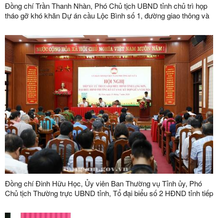
Đồng chí Trần Thanh Nhàn, Phó Chủ tịch UBND tỉnh chủ trì họp
tháo gỡ khó khăn Dự án cầu Lộc Bình số 1, đường giao thông và
khu tái định cư xã Lục Thôn
Đồng chí Đinh Hữu Học, Ủy viên Ban Thường vụ Tỉnh ủy, Phó
Chủ tịch Thường trực UBND tỉnh, Tổ đại biểu số 2 HĐND tỉnh tiếp
xúc cử tri tại phường Kỳ Lừa