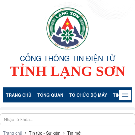
CỔNG THÔNG TIN ĐIỆN TỬ
TỈNH LẠNG SƠN
TRANG CHỦ
TỔNG QUAN
TỔ CHỨC BỘ MÁY
TIN TỨC -
Togg
navig
Trang chủ
Tin tức - Sự kiện
Tin mới