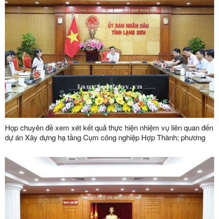
Họp chuyên đề xem xét kết quả thực hiện nhiệm vụ liên quan đến
dự án Xây dựng hạ tầng Cụm công nghiệp Hợp Thành; phương
án xử lý chuyển tiếp bồi thường các công trình hạ tầng kỹ thuật
phục vụ giải phóng mặt bằng dự án Khu công nghiệp VSIP Lạng
Sơn