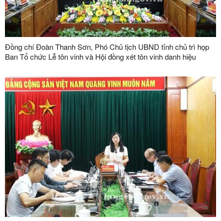
Đồng chí Đoàn Thanh Sơn, Phó Chủ tịch UBND tỉnh chủ trì họp
Ban Tổ chức Lễ tôn vinh và Hội đồng xét tôn vinh danh hiệu
"Doanh nhân, doanh nghiệp tiêu biểu tỉnh Lạng Sơn" lần thứ V
năm 2026