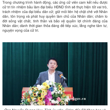
Trong chương trình hành động, các ứng cử viên cam kết nếu được
cử tri tín nhiệm bầu làm đại biểu HĐND tỉnh sẽ thực hiện tốt vai trò,
trách nhiệm của đại biểu dân cử; giữ mối liên hệ chặt chẽ với Nhân
dân, tôn trọng và phát huy quyền làm chủ của Nhân dân; chăm lo
đời sống vật chất, tinh thần và bảo vệ quyền lợi chính đáng của
Nhân dân; dành thời gian thỏa đáng để tiếp xúc, lắng nghe tâm tư,
nguyện vọng của cử tri.
Ông Nguyễn Quang Huy, Tỉnh ủy viên, Giám đốc Sở Khoa học và